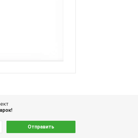
оект
арок!
Отправить