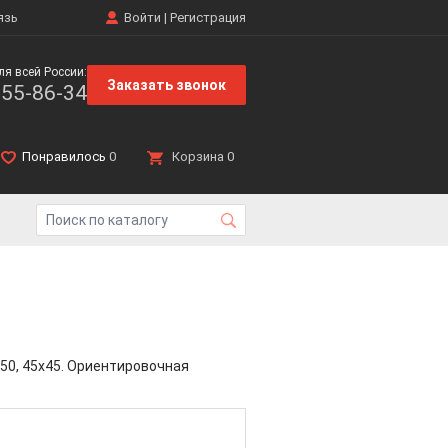
язь
Войти
|
Регистрация
ля всей России:
Заказать звонок
555-86-34
Понравилось
0
Корзина
0
50, 45x45. Ориентировочная