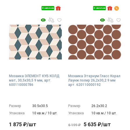
В наличии
В наличии
Мозаика ЭЛЕМЕНТ КУБ КОЛД
Мозаика Этернум Гласс Корал
мат, 30,5x30,5 9 мм, арт.
Лаунж полир 26,2x30,2 9 мм
600110000786
арт. 620110000192
Размер
30.5х30.5
Размер
26.2х30.2
Упаковка
10 кв.м./ 10 шт.
Упаковка
10 кв.м./ 10 шт.
1 875 ₽/шт
5 635 ₽/шт
6 199 ₽