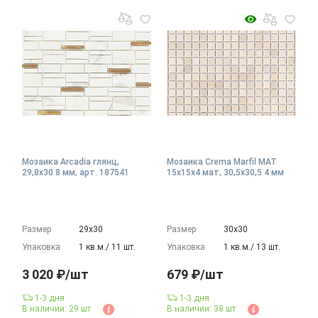
Мозаика Arcadia глянц,
Мозаика Crema Marfil MAT
29,8x30 8 мм, арт. 187541
15x15x4 мат, 30,5x30,5 4 мм
Размер
29х30
Размер
30х30
Упаковка
1 кв.м./ 11 шт.
Упаковка
1 кв.м./ 13 шт.
3 020 ₽/шт
679 ₽/шт
1-3 дня
1-3 дня
В наличии: 29 шт
В наличии: 38 шт