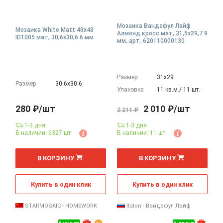
Мозаика Вандефул Лайф
Мозаика White Matt 48x48
Алмонд кросс мат, 31,5x29,7 9
ID1005 мат, 30,6x30,6 6 мм
мм, арт. 620110000130
Размер
31х29
Размер
30.6х30.6
Упаковка
11 кв.м./ 11 шт.
280 ₽/шт
2 010 ₽/шт
2 211 ₽
1-3 дня
1-3 дня
В наличии: 6327 шт
В наличии: 11 шт
В КОРЗИНУ
В КОРЗИНУ
Купить в один клик
Купить в один клик
STARMOSAIC - HOMEWORK
Italon - Вандефул Лайф
В наличии
В наличии