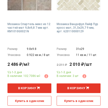
Мозаика Спартель микс из 12
Мозаика Вандефул Лайф Пур
частей мат 9,8x9,8 7 мм арт.
кросс мат, 31,5x29,7 9 мм,
KM1010G0021N
арт. 620110000129
Размер
9.8х9.8
Размер
31х29
Упаковка
0.922 кв.м./ 8 шт.
Упаковка
11 кв.м./ 11 шт.
2 486 ₽/м
2 010 ₽/шт
2
2 211 ₽
1-3 дня
1-3 дня
В наличии: 102.7086 м
В наличии: 3 шт
2
2
м
В КОРЗИНУ
В КОРЗИНУ
Купить в один клик
Купить в один клик