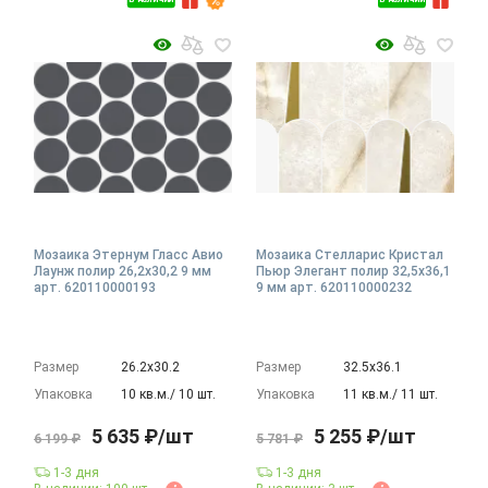
Мозаика Этернум Гласс Авио
Мозаика Стелларис Кристал
Лаунж полир 26,2x30,2 9 мм
Пьюр Элегант полир 32,5x36,1
арт. 620110000193
9 мм арт. 620110000232
Размер
26.2х30.2
Размер
32.5х36.1
Упаковка
10 кв.м./ 10 шт.
Упаковка
11 кв.м./ 11 шт.
5 635 ₽/шт
5 255 ₽/шт
6 199 ₽
5 781 ₽
1-3 дня
1-3 дня