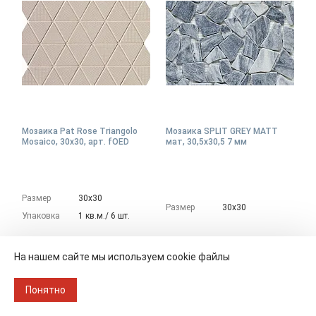
Мозаика Pat Rose Triangolo
Мозаика SPLIT GREY MATT
Mosaico, 30x30, арт. fOED
мат, 30,5x30,5 7 мм
Размер
30х30
Размер
30х30
Упаковка
1 кв.м./ 6 шт.
400 ₽/шт
703 ₽/шт
На нашем сайте мы используем cookie файлы
1-3 дня
1-3 дня
В наличии: 26 шт
В наличии: 245.25 шт
Понятно
шт
В КОРЗИНУ
В КОРЗИНУ