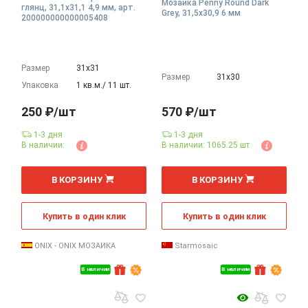
Мозаика Penny Round Dark
глянц, 31,1x31,1 4,9 мм, арт.
Grey, 31,5x30,9 6 мм
200000000000005408
Размер
31х31
Размер
31х30
Упаковка
1 кв.м./ 11 шт.
250 ₽/шт
570 ₽/шт
1-3 дня
1-3 дня
В наличии:
В наличии: 1065.25 шт
шт
В КОРЗИНУ
В КОРЗИНУ
Купить в один клик
Купить в один клик
ONIX - ONIX МОЗАИКА
Starmosaic
В наличии
В наличии