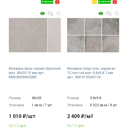
В наличии
В наличии
Мозаика Арль серый обрезной
Мозаика Спартель серый из
мат 40x30 10 мм арт.
12 частей мат 9,8x9,8 7 мм
KMD2MSM022BR
арт. KM1010G0011N
Размер
40х30
Размер
9.8х9.8
Упаковка
1 кв.м./ 7 шт.
Упаковка
0.922 кв.м./ 8 шт.
1 010 ₽/шт
2 409 ₽/м
2
1-3 дня
1-3 дня