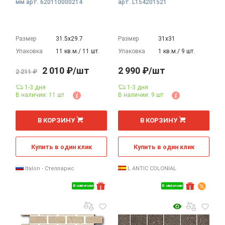
мм арт. 620110000214
арт. L154201521
Размер
31.5х29.7
Размер
31х31
Упаковка
11 кв.м./ 11 шт.
Упаковка
1 кв.м./ 9 шт.
2 010 ₽/шт
2 990 ₽/шт
2 211 ₽
1-3 дня
1-3 дня
В наличии: 11 шт
В наличии: 9 шт
шт
В КОРЗИНУ
В КОРЗИНУ
Купить в один клик
Купить в один клик
Italon - Стелларис
L ANTIC COLONIAL
В наличии
В наличии