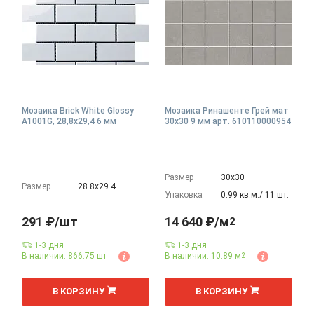
Мозаика Brick White Glossy
Мозаика Ринашенте Грей мат
A1001G, 28,8x29,4 6 мм
30x30 9 мм арт. 610110000954
Размер
30х30
Размер
28.8х29.4
Упаковка
0.99 кв.м./ 11 шт.
291 ₽/шт
14 640 ₽/м
2
1-3 дня
1-3 дня
В наличии: 866.75 шт
В наличии: 10.89 м
2
2
м
В КОРЗИНУ
В КОРЗИНУ