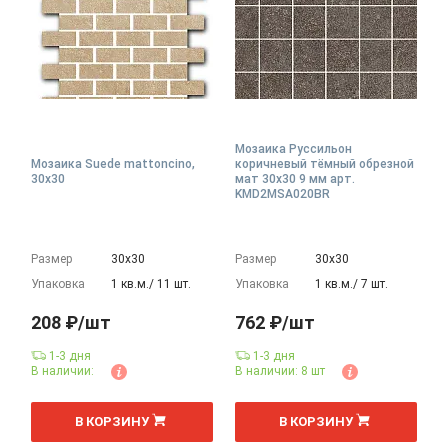
Мозаика Руссильон
Мозаика Suede mattoncino,
коричневый тёмный обрезной
30x30
мат 30x30 9 мм арт.
KMD2MSA020BR
Размер
30х30
Размер
30х30
Упаковка
1 кв.м./ 11 шт.
Упаковка
1 кв.м./ 7 шт.
208 ₽/шт
762 ₽/шт
1-3 дня
1-3 дня
В наличии:
В наличии: 8 шт
шт
шт
В КОРЗИНУ
В КОРЗИНУ