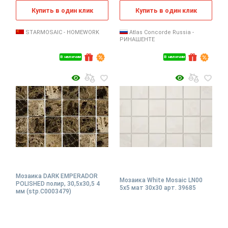
Купить в один клик
Купить в один клик
STARMOSAIC - HOMEWORK
Atlas Concorde Russia -
РИНАШЕНТЕ
В наличии
В наличии
Мозаика DARK EMPERADOR
Мозаика White Mosaic LN00
POLISHED полир, 30,5x30,5 4
5x5 мат 30x30 арт. 39685
мм (stp.С0003479)