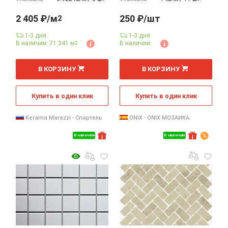
2 405 ₽/м
250 ₽/шт
2
1-3 дня
1-3 дня
В наличии: 71.341 м
В наличии:
2
2
шт
м
В КОРЗИНУ
В КОРЗИНУ
Купить в один клик
Купить в один клик
Kerama Marazzi - Спартель
ONIX - ONIX МОЗАИКА
В наличии
В наличии