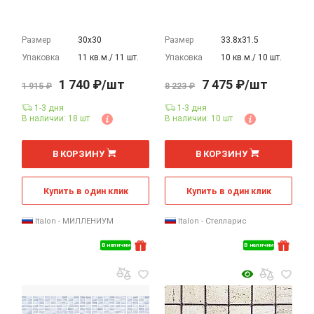
Размер
30х30
Размер
33.8х31.5
Упаковка
11 кв.м./ 11 шт.
Упаковка
10 кв.м./ 10 шт.
1 740 ₽/шт
7 475 ₽/шт
1 915 ₽
8 223 ₽
1-3 дня
1-3 дня
В наличии: 18 шт
В наличии: 10 шт
В КОРЗИНУ
В КОРЗИНУ
Купить в один клик
Купить в один клик
Italon - МИЛЛЕНИУМ
Italon - Стелларис
В наличии
В наличии