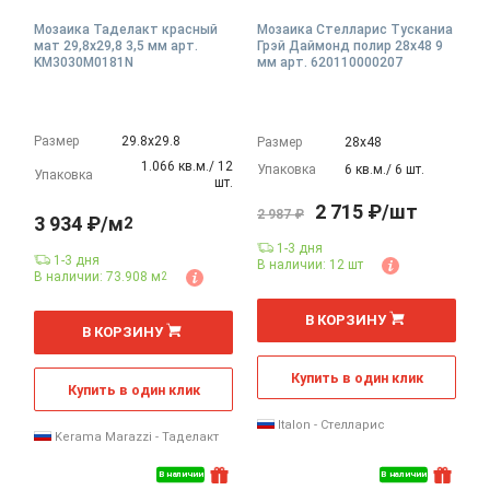
Мозаика Таделакт красный
Мозаика Стелларис Тусканиа
мат 29,8x29,8 3,5 мм арт.
Грэй Даймонд полир 28x48 9
KM3030M0181N
мм арт. 620110000207
Размер
29.8х29.8
Размер
28х48
1.066 кв.м./ 12
Упаковка
6 кв.м./ 6 шт.
Упаковка
шт.
2 715 ₽/шт
2 987 ₽
3 934 ₽/м
2
1-3 дня
1-3 дня
В наличии: 12 шт
В наличии: 73.908 м
2
2
В КОРЗИНУ
м
В КОРЗИНУ
Купить в один клик
Купить в один клик
Italon - Стелларис
Kerama Marazzi - Таделакт
В наличии
В наличии