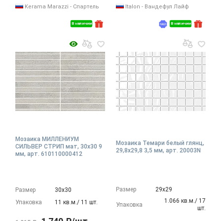
Kerama Marazzi - Спартель
Italon - Вандефул Лайф
В наличии
В наличии
Мозаика МИЛЛЕНИУМ
Мозаика Темари белый глянц,
СИЛЬВЕР СТРИП мат, 30x30 9
29,8x29,8 3,5 мм, арт. 20003N
мм, арт. 610110000412
Размер
29х29
Размер
30х30
1.066 кв.м./ 17
Упаковка
11 кв.м./ 11 шт.
Упаковка
шт.