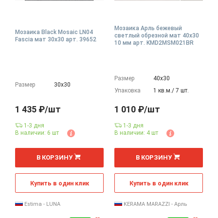
Мозаика Арль бежевый
Мозаика Black Mosaic LN04
светлый обрезной мат 40x30
Fascia мат 30x30 арт. 39652
10 мм арт. KMD2MSM021BR
Размер
40х30
Размер
30х30
Упаковка
1 кв.м./ 7 шт.
1 435 ₽/шт
1 010 ₽/шт
1-3 дня
1-3 дня
В наличии: 6 шт
В наличии: 4 шт
шт
В КОРЗИНУ
В КОРЗИНУ
Купить в один клик
Купить в один клик
Estima - LUNA
KERAMA MARAZZI - Арль