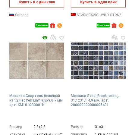
Купить в один клик
Купить в один клик
Cersanit
STARMOSAIC - WILD STONE
В наличии
В наличии
Мозаика Спартель бежевый
Мозаика Steel Black глянц,
из 12 частей мат 9,8x9,8 7 мм
31,1x31,1 4,9 мм, арт.
арт. KM1010G0001N
200000000000005401
Размер
9.8х9.8
Размер
31х31
Упаковка
0.922 кв.м./ 8 шт.
Упаковка
1 кв.м./ 11 шт.