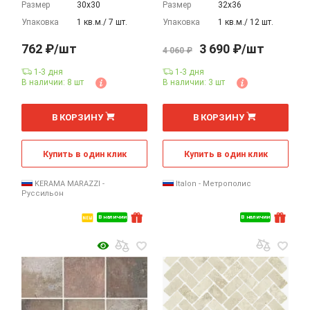
Размер
30х30
Размер
32х36
Упаковка
1 кв.м./ 7 шт.
Упаковка
1 кв.м./ 12 шт.
762 ₽/шт
3 690 ₽/шт
4 060 ₽
1-3 дня
1-3 дня
В наличии: 8 шт
В наличии: 3 шт
шт
шт
В КОРЗИНУ
В КОРЗИНУ
Купить в один клик
Купить в один клик
KERAMA MARAZZI -
Italon - Метрополис
Руссильон
В наличии
В наличии