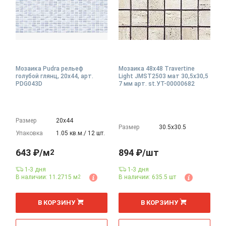
Мозаика Pudra рельеф
Мозаика 48х48 Travertine
голубой глянц, 20x44, арт.
Light JMST2503 мат 30,5x30,5
PDG043D
7 мм арт. st.УТ-00000682
Размер
20х44
Размер
30.5х30.5
Упаковка
1.05 кв.м./ 12 шт.
643 ₽/м
894 ₽/шт
2
1-3 дня
1-3 дня
В наличии: 11.2715 м
В наличии: 635.5 шт
2
2
м
В КОРЗИНУ
В КОРЗИНУ