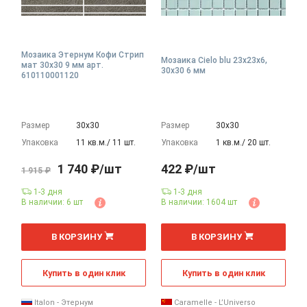
Мозаика Этернум Кофи Стрип
Мозаика Cielo blu 23x23x6,
мат 30x30 9 мм арт.
30x30 6 мм
610110001120
Размер
30х30
Размер
30х30
Упаковка
11 кв.м./ 11 шт.
Упаковка
1 кв.м./ 20 шт.
1 740 ₽/шт
422 ₽/шт
1 915 ₽
1-3 дня
1-3 дня
В наличии: 6 шт
В наличии: 1604 шт
шт
В КОРЗИНУ
В КОРЗИНУ
Купить в один клик
Купить в один клик
Italon - Этернум
Caramelle - L’Universo