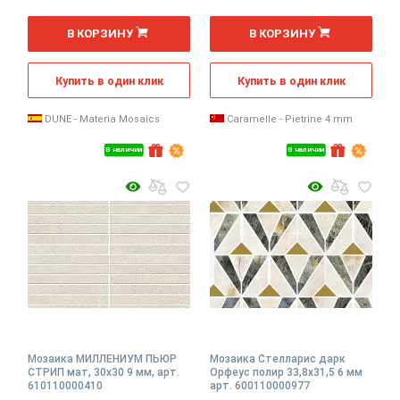
шт
шт
В КОРЗИНУ
В КОРЗИНУ
Купить в один клик
Купить в один клик
DUNE - Materia Mosaics
Caramelle - Pietrine 4 mm
В наличии
В наличии
Мозаика МИЛЛЕНИУМ ПЬЮР
Мозаика Стелларис дарк
СТРИП мат, 30x30 9 мм, арт.
Орфеус полир 33,8x31,5 6 мм
610110000410
арт. 600110000977