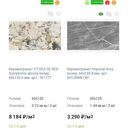
В наличии
В наличии
Керамогранит ETOILE DE REX
Керамогранит Imperial Grey
Symphonie glossy полир,
полир, 60x120 8 мм, арт.
60x120 6 мм, арт. 761777
60120IME18P
Размер
60х120
Размер
60х120
Упаковка
0.72 кв.м./ 3 шт.
Упаковка
1.44 кв.м./ 2 шт.
8 184 ₽/м
3 290 ₽/м
2
2
1-3 дня
1-3 дня