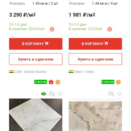
Упаковка
1.44 кв.м./ 2 шт.
Упаковка
1.44 кв.м./ 4 шт.
3 290 ₽/м
1 981 ₽/м
2
2
1-3 дня
1-3 дня
В наличии: 203.04 м
В наличии: 12.24 м
2
2
2
2
м
м
В КОРЗИНУ
В КОРЗИНУ
Купить в один клик
Купить в один клик
LCM - Sandy Carrara
Staro - Oasis
В наличии
В наличии