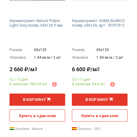
Керамогранит Nature Pulpis
Керамогранит SOMA BLANCO
Light Grey полир, 60x120 9 мм
полир, 60x120, арт. 78797312
Размер
60х120
Размер
60х120
Упаковка
1.44 кв.м./ 2 шт.
Упаковка
1.44 кв.м./ 2 шт.
2 660 ₽/м
6 600 ₽/м
2
2
1-3 дня
1-3 дня
В наличии: 985.68 м
В наличии: 64.8 м
2
2
2
2
м
м
В КОРЗИНУ
В КОРЗИНУ
Купить в один клик
Купить в один клик
Realistik - Nature
Geotiles - GEO