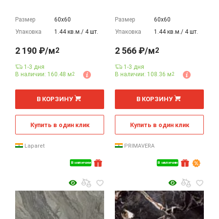
Размер
60х60
Размер
60х60
Упаковка
1.44 кв.м./ 4 шт.
Упаковка
1.44 кв.м./ 4 шт.
2 190 ₽/м
2 566 ₽/м
2
2
1-3 дня
1-3 дня
В наличии: 160.48 м
В наличии: 108.36 м
2
2
2
2
м
м
В КОРЗИНУ
В КОРЗИНУ
Купить в один клик
Купить в один клик
Laparet
PRIMAVERA
В наличии
В наличии