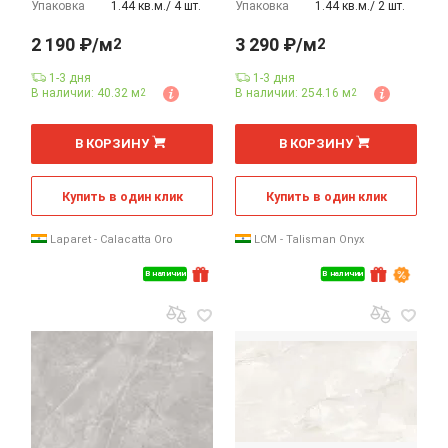
Упаковка
1.44 кв.м./ 4 шт.
Упаковка
1.44 кв.м./ 2 шт.
2 190 ₽/м
3 290 ₽/м
2
2
1-3 дня
1-3 дня
В наличии: 40.32 м
В наличии: 254.16 м
2
2
2
2
м
м
В КОРЗИНУ
В КОРЗИНУ
Купить в один клик
Купить в один клик
Laparet - Calacatta Oro
LCM - Talisman Onyx
В наличии
В наличии