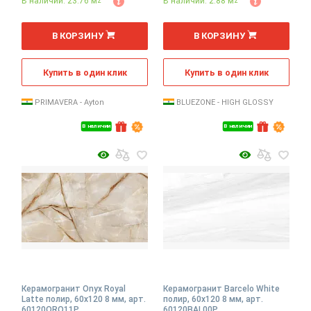
В наличии: 23.76 м
В наличии: 2.88 м
2
2
2
2
м
м
В КОРЗИНУ
В КОРЗИНУ
Купить в один клик
Купить в один клик
PRIMAVERA - Ayton
BLUEZONE - HIGH GLOSSY
В наличии
В наличии
Керамогранит Onyx Royal
Керамогранит Barcelo White
Latte полир, 60x120 8 мм, арт.
полир, 60x120 8 мм, арт.
60120ORO11P
60120BAL00P