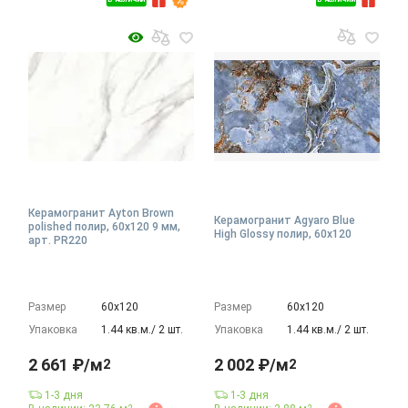
Керамогранит Ayton Brown
Керамогранит Agyaro Blue
polished полир, 60x120 9 мм,
High Glossy полир, 60x120
арт. PR220
Размер
60х120
Размер
60х120
Упаковка
1.44 кв.м./ 2 шт.
Упаковка
1.44 кв.м./ 2 шт.
2 661 ₽/м
2 002 ₽/м
2
2
1-3 дня
1-3 дня