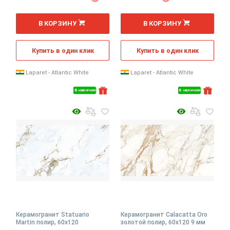
2
2
м
м
В КОРЗИНУ
В КОРЗИНУ
Купить в один клик
Купить в один клик
Laparet - Atlantic White
Laparet - Atlantic White
В наличии
В наличии
Керамогранит Statuario
Керамогранит Calacatta Oro
Martin полир, 60x120
золотой полир, 60x120 9 мм