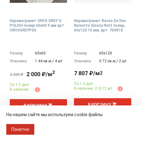
Керамогранит ONYX GREY G
Керамогранит Reves De Rex
POLISH полир 60x60 9 мм арт.
Noisette Glossy Rett полир,
ONYXGREYP60
60x120 10 мм, арт. 769818
Размер
60х60
Размер
60х120
Упаковка
1.44 кв.м./ 4 шт.
Упаковка
0.72 кв.м./ 2 шт.
2
7 807 ₽/м
2
2 000 ₽/м
2 200 ₽
1-3 дня
1-3 дня
В наличии: 210.72 м
2
В наличии:
2
2
м
м
В КОРЗИНУ
В КОРЗИНУ
На нашем сайте мы используем cookie файлы
Купить в один клик
Купить в один клик
Понятно
Rex - Reves De Rex
Kevis - ONYX