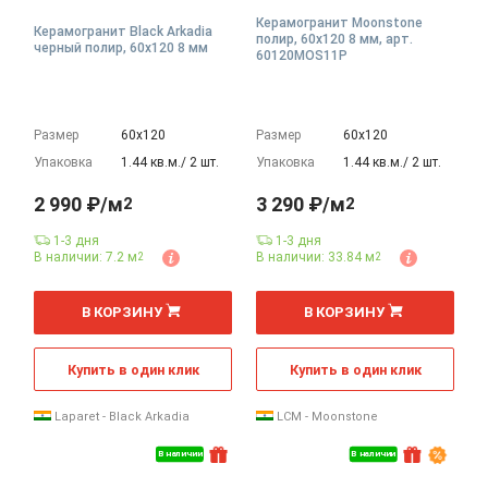
Керамогранит Moonstone
Керамогранит Black Arkadia
полир, 60x120 8 мм, арт.
черный полир, 60x120 8 мм
60120MOS11P
Размер
60х120
Размер
60х120
Упаковка
1.44 кв.м./ 2 шт.
Упаковка
1.44 кв.м./ 2 шт.
2 990 ₽/м
3 290 ₽/м
2
2
1-3 дня
1-3 дня
В наличии: 7.2 м
В наличии: 33.84 м
2
2
2
2
м
м
В КОРЗИНУ
В КОРЗИНУ
Купить в один клик
Купить в один клик
Laparet - Black Arkadia
LCM - Moonstone
В наличии
В наличии