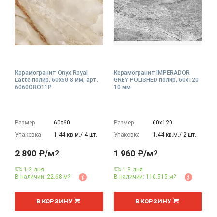
Керамогранит Onyx Royal
Керамогранит IMPERADOR
Latte полир, 60x60 8 мм, арт.
GREY POLISHED полир, 60x120
6060ORO11P
10 мм
Размер
60х60
Размер
60х120
Упаковка
1.44 кв.м./ 4 шт.
Упаковка
1.44 кв.м./ 2 шт.
2 890 ₽/м
1 960 ₽/м
2
2
1-3 дня
1-3 дня
В наличии: 22.68 м
В наличии: 116.515 м
2
2
2
2
м
м
В КОРЗИНУ
В КОРЗИНУ