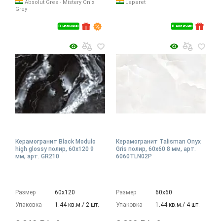
Absolut Gres - Mistery Onix
Laparet
Grey
В наличии
В наличии
Керамогранит Black Modulo
Керамогранит Talisman Onyx
high glossy полир, 60x120 9
Gris полир, 60x60 8 мм, арт.
мм, арт. GR210
6060TLN02P
Размер
60х120
Размер
60х60
Упаковка
1.44 кв.м./ 2 шт.
Упаковка
1.44 кв.м./ 4 шт.