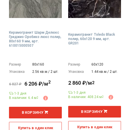
Керамогранит Шарм Делюкс
Керамогранит Toledo Black
Гриджио Оробико люкс полир,
полир, 60x120 9 мм, арт.
80x160 9 мм, арт.
GR201
610015000507
Размер
80х160
Размер
60х120
Упаковка
2.56 кв.м./ 2 шт.
Упаковка
1.44 кв.м./ 2 шт.
2
2 860 ₽/м
2
6 206 ₽/м
6 827 ₽
1-3 дня
1-3 дня
В наличии: 408.24 м
2
В наличии: 6.4 м
2
2
2
м
м
В КОРЗИНУ
В КОРЗИНУ
Купить в один клик
Купить в один клик