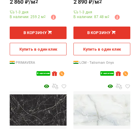
2 860 ₽/м
2 890 ₽/м
2
2
1-3 дня
1-3 дня
В наличии: 259.2 м
В наличии: 87.48 м
2
2
2
2
м
м
В КОРЗИНУ
В КОРЗИНУ
Купить в один клик
Купить в один клик
PRIMAVERA
LCM - Talisman Onyx
В наличии
В наличии