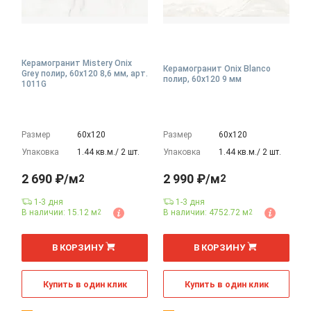
Керамогранит Mistery Onix
Керамогранит Onix Blanco
Grey полир, 60x120 8,6 мм, арт.
полир, 60x120 9 мм
1011G
Размер
60х120
Размер
60х120
Упаковка
1.44 кв.м./ 2 шт.
Упаковка
1.44 кв.м./ 2 шт.
2 690 ₽/м
2 990 ₽/м
2
2
1-3 дня
1-3 дня
В наличии: 15.12 м
В наличии: 4752.72 м
2
2
2
2
м
м
В КОРЗИНУ
В КОРЗИНУ
Купить в один клик
Купить в один клик