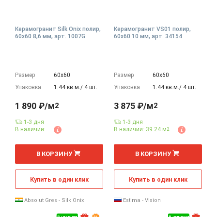
Керамогранит Silk Onix полир,
Керамогранит VS01 полир,
60x60 8,6 мм, арт. 1007G
60x60 10 мм, арт. 34154
Размер
60х60
Размер
60х60
Упаковка
1.44 кв.м./ 4 шт.
Упаковка
1.44 кв.м./ 4 шт.
1 890 ₽/м
3 875 ₽/м
2
2
1-3 дня
1-3 дня
В наличии:
В наличии: 39.24 м
2
2
2
м
м
В КОРЗИНУ
В КОРЗИНУ
Купить в один клик
Купить в один клик
Absolut Gres - Silk Onix
Estima - Vision
В наличии
В наличии