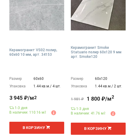
Керамогранит Smoke
Керамогранит VS02 полир,
Statuario полир 60x120 9 мм
60x60 10 мм, арт. 34153
арт. Smoke120
Размер
60х60
Размер
60х120
Упаковка
1.44 кв.м./ 4 шт.
Упаковка
1.44 кв.м./ 2 шт.
2
3 945 ₽/м
2
1 800 ₽/м
1 981 ₽
1-3 дня
1-3 дня
В наличии: 110.16 м
2
В наличии: 41.76 м
2
2
2
м
м
В КОРЗИНУ
В КОРЗИНУ