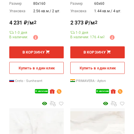
Размер
80х160
Размер
60х60
Упаковка
2.56 кв.м./ 2 шт.
Упаковка
1.44 кв.м./ 4 шт.
4 231 ₽/м
2 373 ₽/м
2
2
1-3 дня
1-3 дня
В наличии:
В наличии: 176.4 м
2
2
2
м
м
В КОРЗИНУ
В КОРЗИНУ
Купить в один клик
Купить в один клик
Creto - Sunhearrt
PRIMAVERA - Ayton
В наличии
В наличии