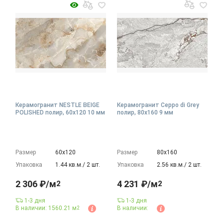
Керамогранит NESTLE BEIGE
Керамогранит Ceppo di Grey
POLISHED полир, 60x120 10 мм
полир, 80x160 9 мм
Размер
60х120
Размер
80х160
Упаковка
1.44 кв.м./ 2 шт.
Упаковка
2.56 кв.м./ 2 шт.
2 306 ₽/м
4 231 ₽/м
2
2
1-3 дня
1-3 дня
В наличии: 1560.21 м
В наличии:
2