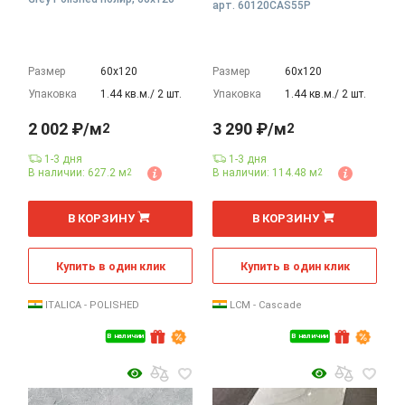
арт. 60120CAS55P
Размер
60х120
Размер
60х120
Упаковка
1.44 кв.м./ 2 шт.
Упаковка
1.44 кв.м./ 2 шт.
2 002 ₽/м
3 290 ₽/м
2
2
1-3 дня
1-3 дня
В наличии: 627.2 м
В наличии: 114.48 м
2
2
2
2
м
м
В КОРЗИНУ
В КОРЗИНУ
Купить в один клик
Купить в один клик
ITALICA - POLISHED
LCM - Cascade
В наличии
В наличии