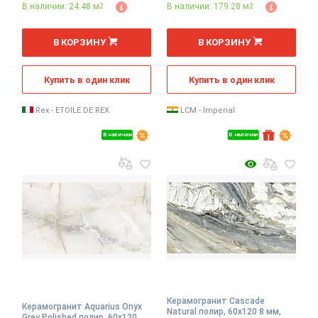
В наличии: 24.48 м
В наличии: 179.28 м
2
2
2
2
м
м
В КОРЗИНУ
В КОРЗИНУ
Купить в один клик
Купить в один клик
Rex - ETOILE DE REX
LCM - Imperial
В наличии
В наличии
Керамогранит Cascade
Керамогранит Aquarius Onyx
Natural полир, 60x120 8 мм,
Grey Polished полир, 60x120