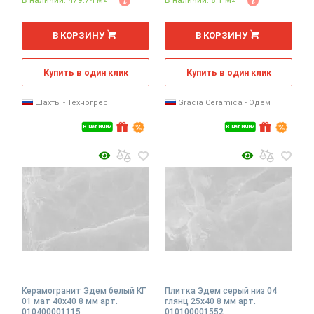
В наличии: 479.74 м
В наличии: 8.1 м
2
2
м
м
В КОРЗИНУ
В КОРЗИНУ
Купить в один клик
Купить в один клик
Шахты - Техногрес
Gracia Ceramica - Эдем
В наличии
В наличии
Керамогранит Эдем белый КГ
Плитка Эдем серый низ 04
01 мат 40x40 8 мм арт.
глянц 25x40 8 мм арт.
010400001115
010100001552