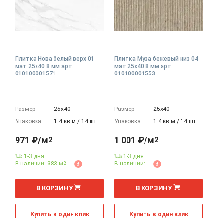
Плитка Нова белый верх 01
Плитка Муза бежевый низ 04
мат 25x40 8 мм арт.
мат 25x40 8 мм арт.
010100001571
010100001553
Размер
25х40
Размер
25х40
Упаковка
1.4 кв.м./ 14 шт.
Упаковка
1.4 кв.м./ 14 шт.
971 ₽/м
1 001 ₽/м
2
2
1-3 дня
1-3 дня
В наличии: 383 м
В наличии:
2
2
2
м
м
В КОРЗИНУ
В КОРЗИНУ
Купить в один клик
Купить в один клик