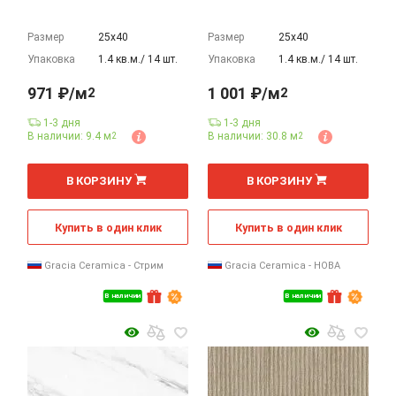
Размер
25х40
Размер
25х40
Упаковка
1.4 кв.м./ 14 шт.
Упаковка
1.4 кв.м./ 14 шт.
971 ₽/м
1 001 ₽/м
2
2
1-3 дня
1-3 дня
В наличии: 9.4 м
В наличии: 30.8 м
2
2
2
2
м
м
В КОРЗИНУ
В КОРЗИНУ
Купить в один клик
Купить в один клик
Gracia Ceramica - Стрим
Gracia Ceramica - НОВА
В наличии
В наличии