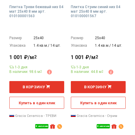
Плитка Треви бежевый низ 04
Плитка Стрим синий низ 04
мат 25x40 8 мм арт.
мат 25x40 8 мм арт.
010100001563
010100001567
Размер
25х40
Размер
25х40
Упаковка
1.4 кв.м./ 14 шт.
Упаковка
1.4 кв.м./ 14 шт.
1 001 ₽/м
1 001 ₽/м
2
2
1-3 дня
1-3 дня
В наличии: 98.6 м
В наличии: 44.8 м
2
2
2
2
м
м
В КОРЗИНУ
В КОРЗИНУ
Купить в один клик
Купить в один клик
Gracia Ceramica - ТРЕВИ
Gracia Ceramica - Стрим
В наличии
В наличии