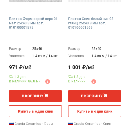
Плитка Форм серый верх 01
Плитка Спин белый низ 03
мат 25x40 8 мм арт.
глянц 25x40 8 мм арт.
010100001575
010100001569
Размер
25х40
Размер
25х40
Упаковка
1.4 кв.м./ 14 шт.
Упаковка
1.4 кв.м./ 14 шт.
971 ₽/м
1 001 ₽/м
2
2
1-3 дня
1-3 дня
В наличии: 86.8 м
В наличии:
2
2
2
м
м
В КОРЗИНУ
В КОРЗИНУ
Купить в один клик
Купить в один клик
Gracia Ceramica - Форм
Gracia Ceramica - Спин