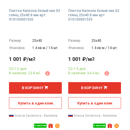
Плитка Капелла белый низ 03
Плитка Капелла белый низ 02
глянц 25x40 8 мм арт.
глянц 25x40 8 мм арт.
010100001556
010100001555
Размер
25х40
Размер
25х40
Упаковка
1.4 кв.м./ 14 шт.
Упаковка
1.4 кв.м./ 14 шт.
1 001 ₽/м
1 001 ₽/м
2
2
1-3 дня
1-3 дня
В наличии: 23.8 м
В наличии: 64.4 м
2
2
2
2
м
м
В КОРЗИНУ
В КОРЗИНУ
Купить в один клик
Купить в один клик
Gracia Ceramica - Капелла
Gracia Ceramica - Капелла
В наличии
В наличии