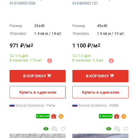
010100001558
010400001121
Размер
25х40
Размер
40х40
Упаковка
1.4 кв.м./ 14 шт.
Упаковка
1.6 кв.м./ 10 шт.
971 ₽/м
1 100 ₽/м
2
2
1-3 дня
1-3 дня
В наличии: 175 м
В наличии: 2.4 м
2
2
2
2
м
м
В КОРЗИНУ
В КОРЗИНУ
Купить в один клик
Купить в один клик
Gracia Ceramica - Ритм
Gracia Ceramica - НОВА
В наличии
В наличии