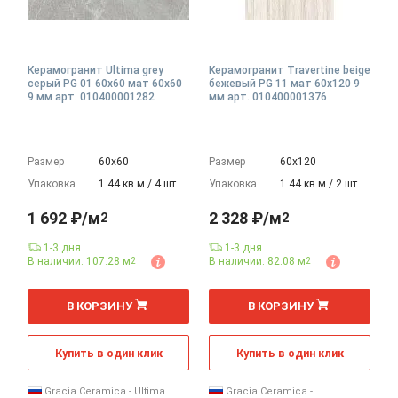
Керамогранит Ultima grey
Керамогранит Travertine beige
серый PG 01 60х60 мат 60x60
бежевый PG 11 мат 60x120 9
9 мм арт. 010400001282
мм арт. 010400001376
Размер
60х60
Размер
60х120
Упаковка
1.44 кв.м./ 4 шт.
Упаковка
1.44 кв.м./ 2 шт.
1 692 ₽/м
2 328 ₽/м
2
2
1-3 дня
1-3 дня
В наличии: 107.28 м
В наличии: 82.08 м
2
2
2
2
м
м
В КОРЗИНУ
В КОРЗИНУ
Купить в один клик
Купить в один клик
Gracia Ceramica - Ultima
Gracia Ceramica -