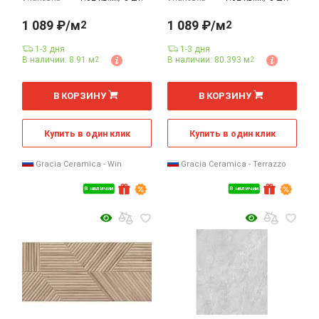
1 089 ₽/м
1 089 ₽/м
2
2
1-3 дня
1-3 дня
В наличии: 8.91 м
В наличии: 80.393 м
2
2
2
2
м
м
В КОРЗИНУ
В КОРЗИНУ
Купить в один клик
Купить в один клик
Gracia Ceramica - Win
Gracia Ceramica - Terrazzo
В наличии
В наличии