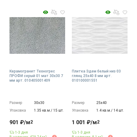
Керамогранит Техногрес
Плитка Эдем белый низ 03
ПРОФИ серый 01 мат 30x30 7
глянц 25x40 8 мм арт.
мм арт. 010405001409
010100001551
Размер
30х30
Размер
25х40
Упаковка
1.35 кв.м./ 15 шт.
Упаковка
1.4 кв.м./ 14 шт.
901 ₽/м
1 001 ₽/м
2
2
1-3 дня
1-3 дня
2
2