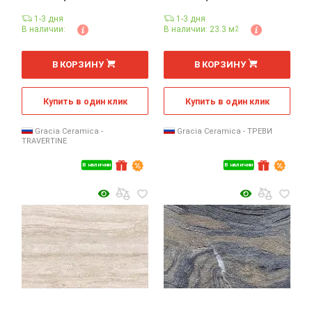
1-3 дня
1-3 дня
В наличии:
В наличии: 23.3 м
2
2
2
м
м
В КОРЗИНУ
В КОРЗИНУ
Купить в один клик
Купить в один клик
Gracia Ceramica -
Gracia Ceramica - ТРЕВИ
TRAVERTINE
В наличии
В наличии