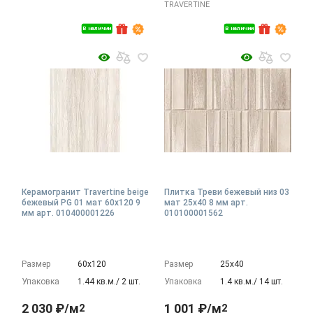
TRAVERTINE
В наличии
В наличии
Керамогранит Travertine beige
Плитка Треви бежевый низ 03
бежевый PG 01 мат 60x120 9
мат 25x40 8 мм арт.
мм арт. 010400001226
010100001562
Размер
60х120
Размер
25х40
Упаковка
1.44 кв.м./ 2 шт.
Упаковка
1.4 кв.м./ 14 шт.
2 030 ₽/м
1 001 ₽/м
2
2