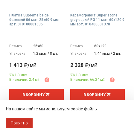
Плитка Supreme beige
Керамогранит Super stone
бежевый 06 мат 25x60 9 мм
grey серый PG 11 мат 60x120 9
арт. 010100001535
мм арт. 010400001378
Размер
25х60
Размер
60х120
Упаковка
1.2 кв.м./ 8 шт.
Упаковка
1.44 кв.м./ 2 шт.
1 413 ₽/м
2 328 ₽/м
2
2
1-3 дня
1-3 дня
В наличии: 2.4 м
В наличии: 66.24 м
2
2
2
2
м
м
В КОРЗИНУ
В КОРЗИНУ
На нашем сайте мы используем cookie файлы
Купить в один клик
Купить в один клик
Понятно
Gracia Ceramica - Supreme
Gracia Ceramica - SUPER
STONE