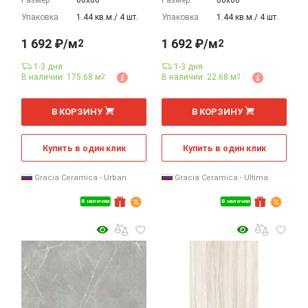
Размер
60х60
Размер
60х60
Упаковка
1.44 кв.м./ 4 шт.
Упаковка
1.44 кв.м./ 4 шт.
1 692 ₽/м
1 692 ₽/м
2
2
1-3 дня
1-3 дня
В наличии: 175.68 м
В наличии: 22.68 м
2
2
2
2
м
м
В КОРЗИНУ
В КОРЗИНУ
Купить в один клик
Купить в один клик
Gracia Ceramica - Urban
Gracia Ceramica - Ultima
В наличии
В наличии