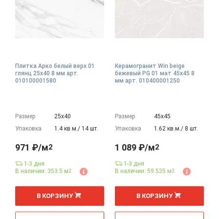
Плитка Арко белый верх 01
Керамогранит Win beige
глянц 25x40 8 мм арт.
бежевый PG 01 мат 45x45 8
010100001580
мм арт. 010400001250
Размер
25х40
Размер
45х45
Упаковка
1.4 кв.м./ 14 шт.
Упаковка
1.62 кв.м./ 8 шт.
971 ₽/м
1 089 ₽/м
2
2
1-3 дня
1-3 дня
В наличии: 353.5 м
В наличии: 59.535 м
2
2
2
2
м
м
В КОРЗИНУ
В КОРЗИНУ