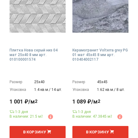
Плитка Нова серый низ 04
Керамогранит Volterra grey PG
мат 25x40 8 мм арт.
01 мат 45x45 8 мм арт.
010100001574
010404002117
Размер
25х40
Размер
45х45
Упаковка
1.4 кв.м./ 14 шт.
Упаковка
1.62 кв.м./ 8 шт.
1 001 ₽/м
1 089 ₽/м
2
2
1-3 дня
1-3 дня
В наличии: 21.5 м
В наличии: 47.3845 м
2
2
2
2
м
м
В КОРЗИНУ
В КОРЗИНУ