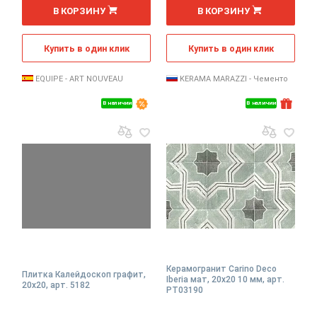
2
2
м
м
В КОРЗИНУ
В КОРЗИНУ
Купить в один клик
Купить в один клик
EQUIPE - ART NOUVEAU
KERAMA MARAZZI - Чементо
В наличии
В наличии
Керамогранит Carino Deco
Плитка Калейдоскоп графит,
Iberia мат, 20x20 10 мм, арт.
20x20, арт. 5182
PT03190