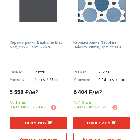
Керамогранит Bauhome Blau
Керамогранит Sapphire
мат, 20x20, арт. 27676
Colours, 20x20, арт. 22118
Размер
20х20
Размер
20х20
Упаковка
1 кв.м./ 25 шт.
Упаковка
0.04 кв.м./ 1 шт.
5 550 ₽/м
6 404 ₽/м
2
2
1-3 дня
1-3 дня
В наличии: 87.44 м
В наличии: 4.48 м
2
2
2
2
м
м
В КОРЗИНУ
В КОРЗИНУ
Купить в один клик
Купить в один клик