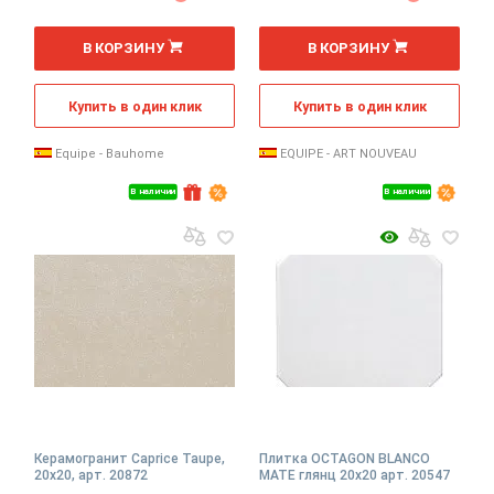
2
2
м
м
В КОРЗИНУ
В КОРЗИНУ
Купить в один клик
Купить в один клик
Equipe - Bauhome
EQUIPE - ART NOUVEAU
В наличии
В наличии
Керамогранит Caprice Taupe,
Плитка OCTAGON BLANCO
20x20, арт. 20872
MATE глянц 20x20 арт. 20547