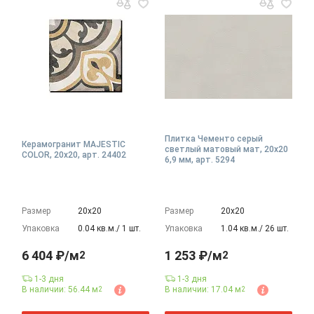
Плитка Чементо серый
Керамогранит MAJESTIC
светлый матовый мат, 20x20
COLOR, 20x20, арт. 24402
6,9 мм, арт. 5294
Размер
20х20
Размер
20х20
Упаковка
0.04 кв.м./ 1 шт.
Упаковка
1.04 кв.м./ 26 шт.
6 404 ₽/м
1 253 ₽/м
2
2
1-3 дня
1-3 дня
В наличии: 56.44 м
В наличии: 17.04 м
2
2