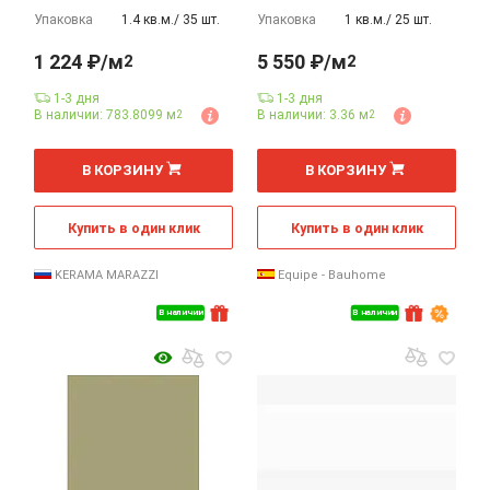
Упаковка
1.4 кв.м./ 35 шт.
Упаковка
1 кв.м./ 25 шт.
1 224 ₽/м
5 550 ₽/м
2
2
1-3 дня
1-3 дня
В наличии: 783.8099 м
В наличии: 3.36 м
2
2
2
2
м
м
В КОРЗИНУ
В КОРЗИНУ
Купить в один клик
Купить в один клик
KERAMA MARAZZI
Equipe - Bauhome
В наличии
В наличии