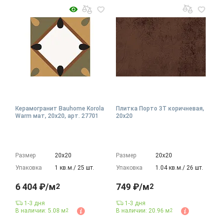
Керамогранит Bauhome Korola
Плитка Порто 3Т коричневая,
Warm мат, 20x20, арт. 27701
20x20
Размер
20х20
Размер
20х20
Упаковка
1 кв.м./ 25 шт.
Упаковка
1.04 кв.м./ 26 шт.
6 404 ₽/м
749 ₽/м
2
2
1-3 дня
1-3 дня
В наличии: 5.08 м
В наличии: 20.96 м
2
2