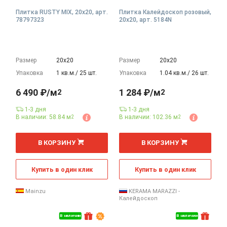
Плитка RUSTY MIX, 20x20, арт.
Плитка Калейдоскоп розовый,
78797323
20x20, арт. 5184N
Размер
20х20
Размер
20х20
Упаковка
1 кв.м./ 25 шт.
Упаковка
1.04 кв.м./ 26 шт.
6 490 ₽/м
1 284 ₽/м
2
2
1-3 дня
1-3 дня
В наличии: 58.84 м
В наличии: 102.36 м
2
2
2
2
м
м
В КОРЗИНУ
В КОРЗИНУ
Купить в один клик
Купить в один клик
Mainzu
KERAMA MARAZZI -
Калейдоскоп
В наличии
В наличии