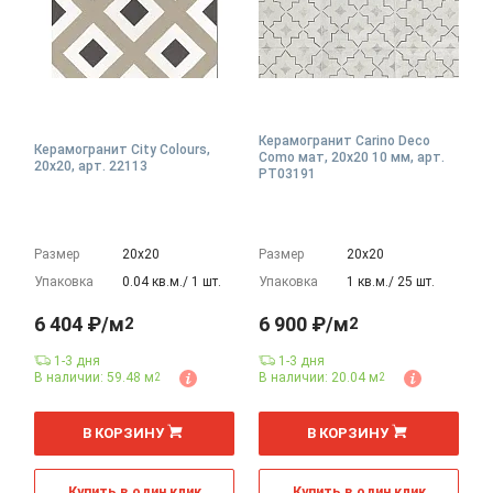
Керамогранит Carino Deco
Керамогранит City Colours,
Como мат, 20x20 10 мм, арт.
20x20, арт. 22113
PT03191
Размер
20х20
Размер
20х20
Упаковка
0.04 кв.м./ 1 шт.
Упаковка
1 кв.м./ 25 шт.
6 404 ₽/м
6 900 ₽/м
2
2
1-3 дня
1-3 дня
В наличии: 59.48 м
В наличии: 20.04 м
2
2
2
2
м
м
В КОРЗИНУ
В КОРЗИНУ
Купить в один клик
Купить в один клик