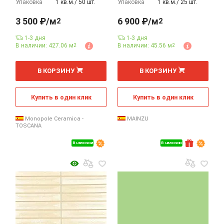
Упаковка
1 кв.м./ 50 шт.
Упаковка
1 кв.м./ 25 шт.
3 500 ₽/м
6 900 ₽/м
2
2
1-3 дня
1-3 дня
В наличии: 427.06 м
В наличии: 45.56 м
2
2
2
2
м
м
В КОРЗИНУ
В КОРЗИНУ
Купить в один клик
Купить в один клик
Monopole Ceramica -
MAINZU
TOSCANA
В наличии
В наличии