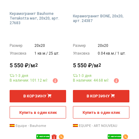
Керамогранит Bauhome
Керамогранит BONE, 20x20,
Terrakotta мат, 20x20, арт.
арт. 24387
27683
Размер
20х20
Размер
20х20
Упаковка
1 кв.м./ 25 шт.
Упаковка
0.04 кв.м./ 1 шт.
5 550 ₽/м
5 550 ₽/м
2
2
1-3 дня
1-3 дня
В наличии: 101.12 м
В наличии: 44.68 м
2
2
2
2
м
м
В КОРЗИНУ
В КОРЗИНУ
Купить в один клик
Купить в один клик
Equipe - Bauhome
EQUIPE - ART NOUVEAU
В наличии
В наличии