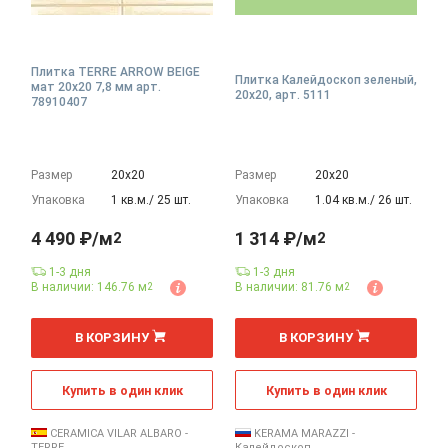
Плитка TERRE ARROW BEIGE
Плитка Калейдоскоп зеленый,
мат 20x20 7,8 мм арт.
20x20, арт. 5111
78910407
Размер
20х20
Размер
20х20
Упаковка
1 кв.м./ 25 шт.
Упаковка
1.04 кв.м./ 26 шт.
4 490 ₽/м
1 314 ₽/м
2
2
1-3 дня
1-3 дня
В наличии: 146.76 м
В наличии: 81.76 м
2
2
2
2
м
м
В КОРЗИНУ
В КОРЗИНУ
Купить в один клик
Купить в один клик
CERAMICA VILAR ALBARO -
KERAMA MARAZZI -
TERRE
Калейдоскоп