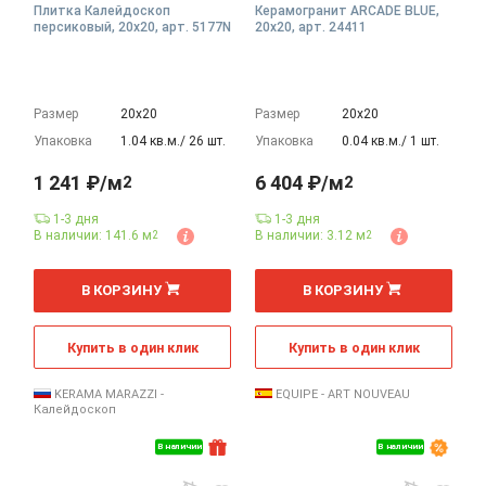
Плитка Калейдоскоп
Керамогранит ARCADE BLUE,
персиковый, 20x20, арт. 5177N
20x20, арт. 24411
Размер
20х20
Размер
20х20
Упаковка
1.04 кв.м./ 26 шт.
Упаковка
0.04 кв.м./ 1 шт.
1 241 ₽/м
6 404 ₽/м
2
2
1-3 дня
1-3 дня
В наличии: 141.6 м
В наличии: 3.12 м
2
2
2
2
м
м
В КОРЗИНУ
В КОРЗИНУ
Купить в один клик
Купить в один клик
KERAMA MARAZZI -
EQUIPE - ART NOUVEAU
Калейдоскоп
В наличии
В наличии