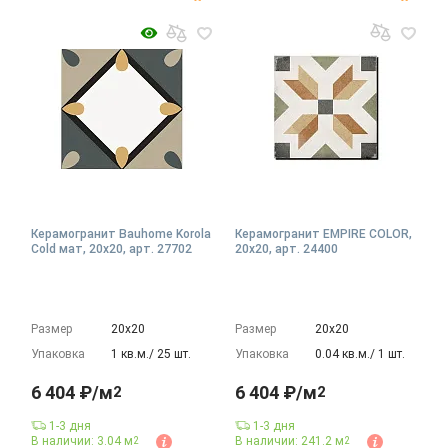
Керамогранит Bauhome Korola
Керамогранит EMPIRE COLOR,
Cold мат, 20x20, арт. 27702
20x20, арт. 24400
Размер
20х20
Размер
20х20
Упаковка
1 кв.м./ 25 шт.
Упаковка
0.04 кв.м./ 1 шт.
6 404 ₽/м
6 404 ₽/м
2
2
1-3 дня
1-3 дня
В наличии: 3.04 м
В наличии: 241.2 м
2
2