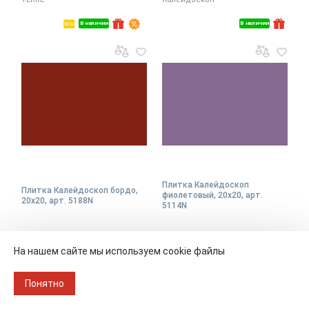
В наличии
В наличии
Плитка Калейдоскоп
Плитка Калейдоскоп бордо,
фиолетовый, 20x20, арт.
20x20, арт. 5188N
5114N
На нашем сайте мы используем cookie файлы
Размер
20х20
Размер
20х20
Упаковка
1.04 кв.м./ 26 шт.
Упаковка
1.04 кв.м./ 26 шт.
Понятно
1 656 ₽/м
1 502 ₽/м
2
2