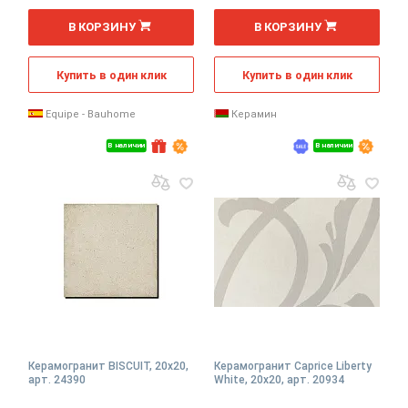
2
2
м
м
В КОРЗИНУ
В КОРЗИНУ
Купить в один клик
Купить в один клик
Equipe - Bauhome
Керамин
В наличии
В наличии
Керамогранит BISCUIT, 20x20,
Керамогранит Caprice Liberty
арт. 24390
White, 20x20, арт. 20934