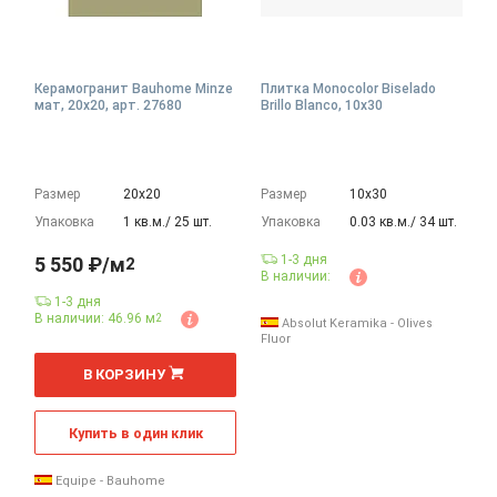
Керамогранит Bauhome Minze
Плитка Monocolor Biselado
мат, 20x20, арт. 27680
Brillo Blanco, 10x30
Размер
20х20
Размер
10х30
Упаковка
1 кв.м./ 25 шт.
Упаковка
0.03 кв.м./ 34 шт.
1-3 дня
5 550 ₽/м
2
В наличии:
1-3 дня
В наличии: 46.96 м
2
Absolut Keramika - Olives
Fluor
2
м
В КОРЗИНУ
Купить в один клик
Equipe - Bauhome