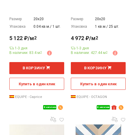
Размер
20х20
Размер
20х20
Упаковка
0.04 кв.м./ 1 шт.
Упаковка
1 кв.м./ 25 шт.
5 122 ₽/м
4 972 ₽/м
2
2
1-3 дня
1-3 дня
В наличии: 83.4 м
В наличии: 427.44 м
2
2
2
2
м
м
В КОРЗИНУ
В КОРЗИНУ
Купить в один клик
Купить в один клик
EQUIPE - Caprice
EQUIPE - OCTAGON
В наличии
В наличии