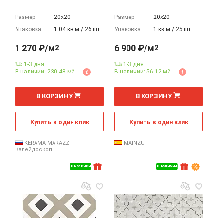
Размер
20х20
Размер
20х20
Упаковка
1.04 кв.м./ 26 шт.
Упаковка
1 кв.м./ 25 шт.
1 270 ₽/м
6 900 ₽/м
2
2
1-3 дня
1-3 дня
В наличии: 230.48 м
В наличии: 56.12 м
2
2
2
2
м
м
В КОРЗИНУ
В КОРЗИНУ
Купить в один клик
Купить в один клик
KERAMA MARAZZI -
MAINZU
Калейдоскоп
В наличии
В наличии