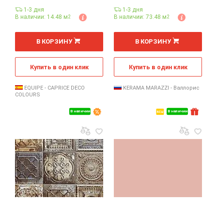
1-3 дня
1-3 дня
В наличии: 14.48 м
В наличии: 73.48 м
2
2
2
2
м
м
В КОРЗИНУ
В КОРЗИНУ
Купить в один клик
Купить в один клик
EQUIPE - CAPRICE DECO
KERAMA MARAZZI - Валлорис
COLOURS
В наличии
В наличии