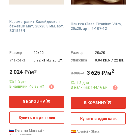
Керамогранит Калейдоскоп
Плитка Glass Titanium Vitro,
бежевый мат, 20x20 8 мм, арт.
20x20, арт. 4-107-12
SG1558N
Размер
20х20
Размер
20х20
Упаковка
0.92 кв.м./ 23 шт.
Упаковка
0.04 кв.м./ 22 шт.
2
2 024 ₽/м
2
3 625 ₽/м
3 988 ₽
1-3 дня
1-3 дня
В наличии: 46.88 м
2
В наличии: 144.16 м
2
2
2
м
м
В КОРЗИНУ
В КОРЗИНУ
Купить в один клик
Купить в один клик
Kerama Marazzi -
Aparici - Glass
Калейдоскоп