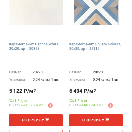
Керамогранит Caprice White,
Керамогранит Square Colours,
20x20, арт. 20868
20x20, арт. 22119
Размер
20х20
Размер
20х20
Упаковка
0.04 кв.м./ 1 шт.
Упаковка
0.04 кв.м./ 1 шт.
5 122 ₽/м
6 404 ₽/м
2
2
1-3 дня
1-3 дня
В наличии: 57.24 м
В наличии: 124.8 м
2
2
2
2
м
м
В КОРЗИНУ
В КОРЗИНУ