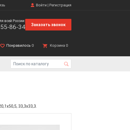
язь
Войти
|
Регистрация
ля всей России:
Заказать звонок
555-86-34
Понравилось
0
Корзина
0
1x50,5, 33,3x33,3.