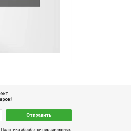
оект
арок!
Отправить
х
Политики обработки
персональных