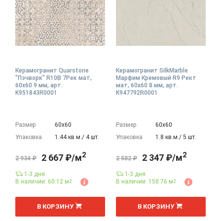
Керамогранит Quarstone
Керамогранит SilkMarble
"Пэчворк" R10B 7Рек мат,
Марфим Кремовый R9 Рект
60x60 9 мм, арт.
мат, 60x60 8 мм, арт.
K951843R0001
K947792R0001
Размер
60х60
Размер
60х60
Упаковка
1.44 кв.м./ 4 шт.
Упаковка
1.8 кв.м./ 5 шт.
2
2
2 667 ₽/м
2 347 ₽/м
2 934 ₽
2 582 ₽
1-3 дня
1-3 дня
В наличии: 60.12 м
В наличии: 158.76 м
2
2
2
2
м
м
В КОРЗИНУ
В КОРЗИНУ