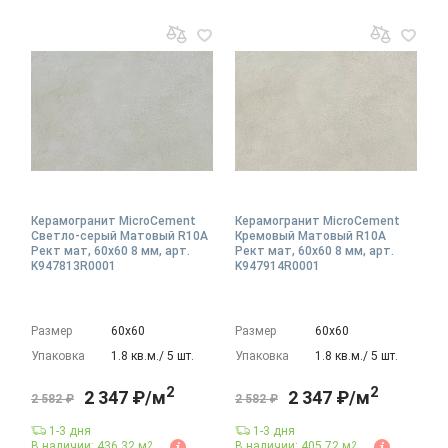
Керамогранит MicroCement
Керамогранит MicroCement
Светло-серый Матовый R10A
Кремовый Матовый R10A
Рект мат, 60x60 8 мм, арт.
Рект мат, 60x60 8 мм, арт.
K947813R0001
K947914R0001
Размер
60х60
Размер
60х60
Упаковка
1.8 кв.м./ 5 шт.
Упаковка
1.8 кв.м./ 5 шт.
2
2
2 347 ₽/м
2 347 ₽/м
2 582 ₽
2 582 ₽
1-3 дня
1-3 дня
В наличии: 436.32 м
В наличии: 405.72 м
2
2