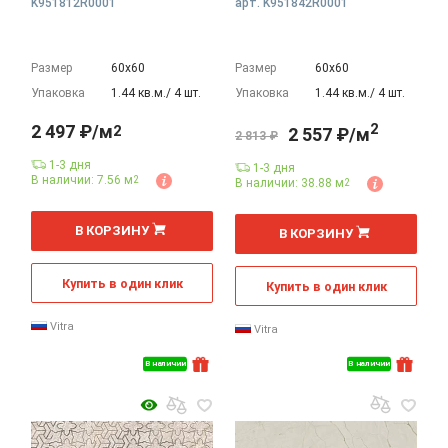
K951812R0001
арт. K951842R0001
Размер
60х60
Размер
60х60
Упаковка
1.44 кв.м./ 4 шт.
Упаковка
1.44 кв.м./ 4 шт.
2
2 497 ₽/м
2
2 557 ₽/м
2 813 ₽
1-3 дня
1-3 дня
В наличии: 7.56 м
2
В наличии: 38.88 м
2
2
2
м
м
В КОРЗИНУ
В КОРЗИНУ
Купить в один клик
Купить в один клик
Vitra
Vitra
В наличии
В наличии