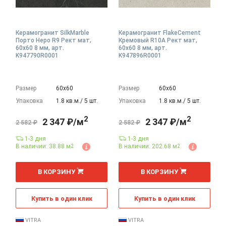
Керамогранит SilkMarble
Керамогранит FlakeCement
Порто Неро R9 Рект мат,
Кремовый R10A Рект мат,
60x60 8 мм, арт.
60x60 8 мм, арт.
K947790R0001
K947896R0001
Размер
60х60
Размер
60х60
Упаковка
1.8 кв.м./ 5 шт.
Упаковка
1.8 кв.м./ 5 шт.
2
2
2 347 ₽/м
2 347 ₽/м
2 582 ₽
2 582 ₽
1-3 дня
1-3 дня
В наличии: 38.88 м
В наличии: 202.68 м
2
2
2
2
м
м
В КОРЗИНУ
В КОРЗИНУ
Купить в один клик
Купить в один клик
VITRA
VITRA