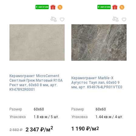
В наличии
В наличии
Керамогранит MicroCement
Керамогранит Marble-X
Светлый Греж Матовый R10A
Аугустос Тауп лап, 60x60 9
Рект мат, 60x60 8 мм, арт.
мм, арт. K949764LPR01VTE0
K947892R0001
Размер
60х60
Размер
60х60
Упаковка
1.8 кв.м./ 5 шт.
Упаковка
1.44 кв.м./ 4 шт.
2
1 190 ₽/м
2
2 347 ₽/м
2 582 ₽