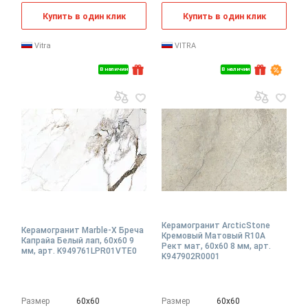
Купить в один клик
Купить в один клик
Vitra
VITRA
В наличии
В наличии
Керамогранит ArcticStone
Керамогранит Marble-X Бреча
Кремовый Матовый R10A
Капрайа Белый лап, 60x60 9
Рект мат, 60x60 8 мм, арт.
мм, арт. K949761LPR01VTE0
K947902R0001
Размер
60х60
Размер
60х60