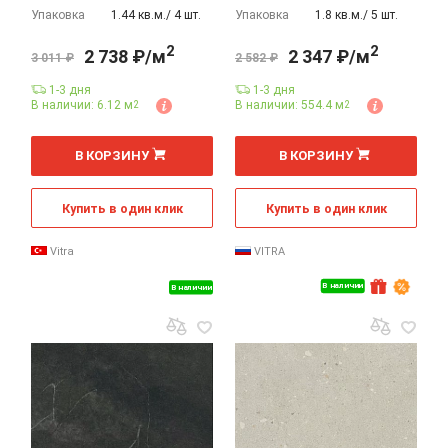
Упаковка
1.44 кв.м./ 4 шт.
Упаковка
1.8 кв.м./ 5 шт.
2
2
2 738 ₽/м
2 347 ₽/м
3 011 ₽
2 582 ₽
1-3 дня
1-3 дня
В наличии: 6.12 м
В наличии: 554.4 м
2
2
2
2
м
м
В КОРЗИНУ
В КОРЗИНУ
Купить в один клик
Купить в один клик
Vitra
VITRA
В наличии
В наличии