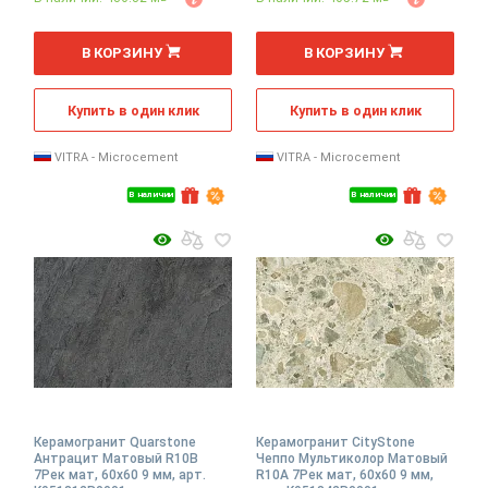
2
2
м
м
В КОРЗИНУ
В КОРЗИНУ
Купить в один клик
Купить в один клик
VITRA - Microcement
VITRA - Microcement
В наличии
В наличии
Керамогранит Quarstone
Керамогранит CityStone
Антрацит Матовый R10B
Чеппо Мультиколор Матовый
7Рек мат, 60x60 9 мм, арт.
R10A 7Рек мат, 60x60 9 мм,