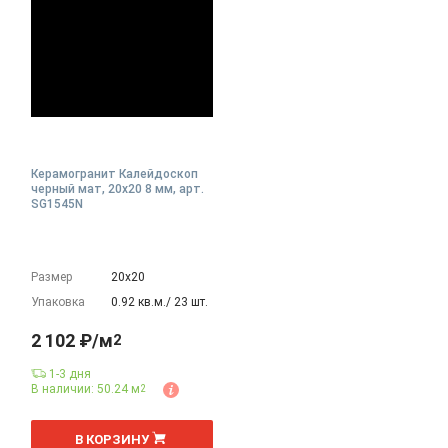
Керамогранит Калейдоскоп
черный мат, 20x20 8 мм, арт.
SG1545N
Размер
20х20
Упаковка
0.92 кв.м./ 23 шт.
2 102 ₽/м
2
1-3 дня
В наличии: 50.24 м
2
2
м
В КОРЗИНУ