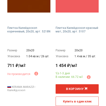
Плитка Калейдоскоп
Плитка Калейдоскоп красный
коричневый, 20x20, арт. 5218N
мат, 20x20, арт. 5107
Размер
20х20
Размер
20х20
Упаковка
1.04 кв.м./ 26 шт.
Упаковка
1.4 кв.м./ 35 шт.
711 ₽/м
1 454 ₽/м
2
2
1-3 дня
Не производится
В наличии: 66.72 м
2
2
м
KERAMA MARAZZI -
В КОРЗИНУ
Калейдоскоп
Купить в один клик