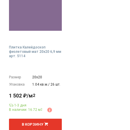
Плитка Калейдоскоп
фиолетовый мат 20x20 6,9 мм
арт. 5114
Размер
20х20
Упаковка
1.04 кв.м./ 26 шт.
1 502 ₽/м
2
1-3 дня
В наличии: 16.72 м
2
2
м
В КОРЗИНУ