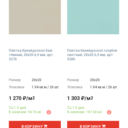
Плитка Калейдоскоп беж
Плитка Калейдоскоп голубой
тёмный, 20x20 6,9 мм, арт.
светлый, 20x20 6,9 мм, арт.
5276
5280
Размер
20х20
Размер
20х20
Упаковка
1.04 кв.м./ 26 шт.
Упаковка
1.04 кв.м./ 26 шт.
1 270 ₽/м
1 303 ₽/м
2
2
1-3 дня
1-3 дня
В наличии: 94.76 м
В наличии: 167.68 м
2
2
2
2
м
м
В КОРЗИНУ
В КОРЗИНУ