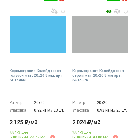
Керамогранит Калейдоскоп
Керамогранит Калейдоскоп
голубой мат, 20x20 8 мм, арт.
серый мат 20x20 8 мм арт.
SG1546N
SG1537N
Размер
20х20
Размер
20х20
Упаковка
0.92 кв.м./ 23 шт.
Упаковка
0.92 кв.м./ 23 шт.
2 125 ₽/м
2 024 ₽/м
2
2
1-3 дня
1-3 дня
В наличии: 23.72 м
В наличии: 40.08 м
2
2