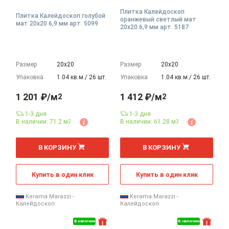
Плитка Калейдоскоп
Плитка Калейдоскоп голубой
оранжевый светлый мат
мат 20x20 6,9 мм арт. 5099
20x20 6,9 мм арт. 5187
Размер
20х20
Размер
20х20
Упаковка
1.04 кв.м./ 26 шт.
Упаковка
1.04 кв.м./ 26 шт.
1 201 ₽/м
1 412 ₽/м
2
2
1-3 дня
1-3 дня
В наличии: 71.2 м
В наличии: 61.28 м
2
2
2
2
м
м
В КОРЗИНУ
В КОРЗИНУ
Купить в один клик
Купить в один клик
Kerama Marazzi -
Kerama Marazzi -
Калейдоскоп
Калейдоскоп
В наличии
В наличии