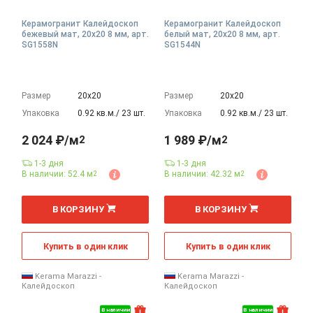
Керамогранит Калейдоскоп
Керамогранит Калейдоскоп
бежевый мат, 20x20 8 мм, арт.
белый мат, 20x20 8 мм, арт.
SG1558N
SG1544N
Размер
20х20
Размер
20х20
Упаковка
0.92 кв.м./ 23 шт.
Упаковка
0.92 кв.м./ 23 шт.
2 024 ₽/м
1 989 ₽/м
2
2
1-3 дня
1-3 дня
В наличии: 52.4 м
В наличии: 42.32 м
2
2
2
2
м
м
В КОРЗИНУ
В КОРЗИНУ
Купить в один клик
Купить в один клик
Kerama Marazzi -
Kerama Marazzi -
Калейдоскоп
Калейдоскоп
В наличии
В наличии