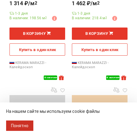
1 314 ₽/м
1 462 ₽/м
2
2
1-3 дня
1-3 дня
В наличии: 198.56 м
В наличии: 218.4 м
2
2
2
2
м
м
В КОРЗИНУ
В КОРЗИНУ
Купить в один клик
Купить в один клик
KERAMA MARAZZI -
KERAMA MARAZZI -
Калейдоскоп
Калейдоскоп
В наличии
В наличии
На нашем сайте мы используем cookie файлы
Понятно