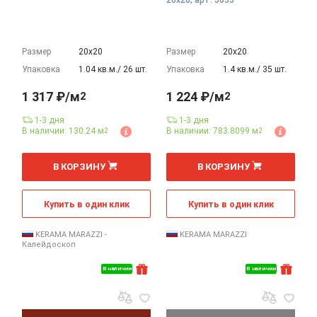
20x20, арт. 5055
Размер
20х20
Размер
20х20
Упаковка
1.04 кв.м./ 26 шт.
Упаковка
1.4 кв.м./ 35 шт.
1 317 ₽/м
1 224 ₽/м
2
2
1-3 дня
1-3 дня
В наличии: 130.24 м
В наличии: 783.8099 м
2
2
2
2
м
м
В КОРЗИНУ
В КОРЗИНУ
Купить в один клик
Купить в один клик
KERAMA MARAZZI -
KERAMA MARAZZI
Калейдоскоп
В наличии
В наличии