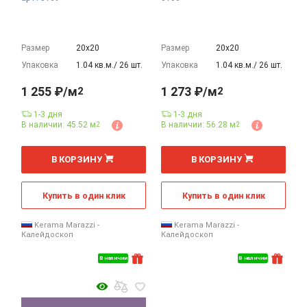
Размер
20х20
Размер
20х20
Упаковка
1.04 кв.м./ 26 шт.
Упаковка
1.04 кв.м./ 26 шт.
1 255 ₽/м
1 273 ₽/м
2
2
1-3 дня
1-3 дня
В наличии: 45.52 м
В наличии: 56.28 м
2
2
2
2
м
м
В КОРЗИНУ
В КОРЗИНУ
Купить в один клик
Купить в один клик
Kerama Marazzi -
Kerama Marazzi -
Калейдоскоп
Калейдоскоп
В наличии
В наличии