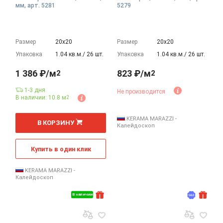
мм, арт. 5281
5279
Размер
20х20
Размер
20х20
Упаковка
1.04 кв.м./ 26 шт.
Упаковка
1.04 кв.м./ 26 шт.
1 386 ₽/м
823 ₽/м
2
2
1-3 дня
Не производится
В наличии: 10.8 м
2
2
м
KERAMA MARAZZI -
В КОРЗИНУ
Калейдоскоп
Купить в один клик
KERAMA MARAZZI -
Калейдоскоп
В наличии