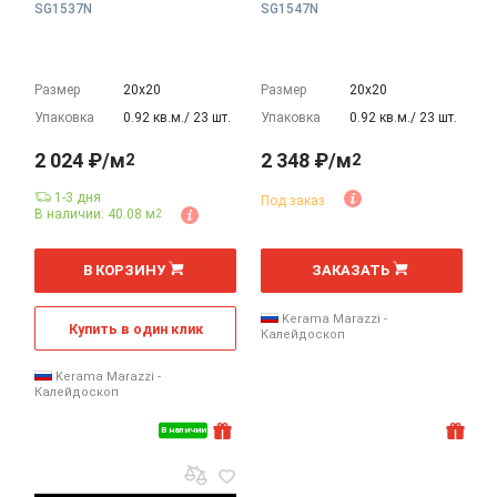
SG1537N
SG1547N
Размер
20х20
Размер
20х20
Упаковка
0.92 кв.м./ 23 шт.
Упаковка
0.92 кв.м./ 23 шт.
2 024 ₽/м
2 348 ₽/м
2
2
1-3 дня
Под заказ
В наличии: 40.08 м
2
2
2
м
м
В КОРЗИНУ
ЗАКАЗАТЬ
Kerama Marazzi -
Купить в один клик
Калейдоскоп
Kerama Marazzi -
Калейдоскоп
В наличии