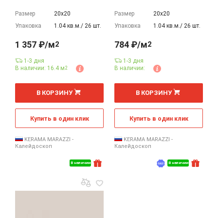
Размер
20х20
Размер
20х20
Упаковка
1.04 кв.м./ 26 шт.
Упаковка
1.04 кв.м./ 26 шт.
1 357 ₽/м
784 ₽/м
2
2
1-3 дня
1-3 дня
В наличии: 16.4 м
В наличии:
2
2
2
м
м
В КОРЗИНУ
В КОРЗИНУ
Купить в один клик
Купить в один клик
KERAMA MARAZZI -
KERAMA MARAZZI -
Калейдоскоп
Калейдоскоп
В наличии
В наличии