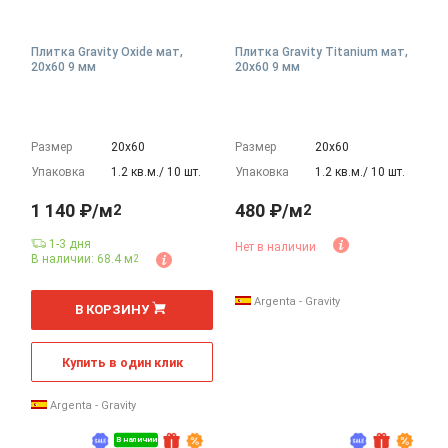
Плитка Gravity Oxide мат,
Плитка Gravity Titanium мат,
20x60 9 мм
20x60 9 мм
Размер
20х60
Размер
20х60
Упаковка
1.2 кв.м./ 10 шт.
Упаковка
1.2 кв.м./ 10 шт.
1 140 ₽/м
480 ₽/м
2
2
1-3 дня
Нет в наличии
В наличии: 68.4 м
2
2
м
Argenta - Gravity
В КОРЗИНУ
Купить в один клик
Argenta - Gravity
В наличии