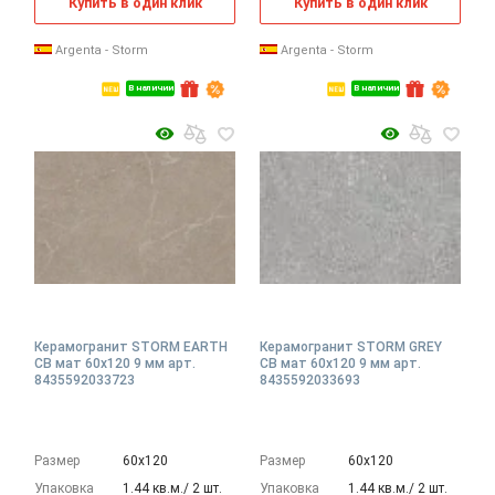
Купить в один клик
Купить в один клик
Argenta - Storm
Argenta - Storm
В наличии
В наличии
Керамогранит STORM EARTH
Керамогранит STORM GREY
CB мат 60x120 9 мм арт.
CB мат 60x120 9 мм арт.
8435592033723
8435592033693
Размер
60х120
Размер
60х120
Упаковка
1.44 кв.м./ 2 шт.
Упаковка
1.44 кв.м./ 2 шт.