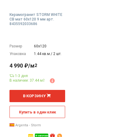
Керамогранит STORM WHITE
CB мат 60x120 9 мм арт.
8435592033686
Размер
60х120
Упаковка
1.44 кв.м./ 2 шт.
4 990 ₽/м
2
1-3 дня
В наличии: 37.44 м
2
2
м
В КОРЗИНУ
Купить в один клик
Argenta - Storm
В наличии