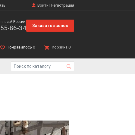
язь
Войти
|
Регистрация
ля всей России:
Заказать звонок
555-86-34
Понравилось
0
Корзина
0