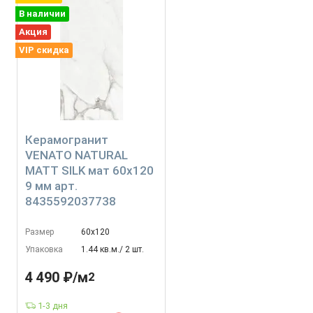
В наличии
Акция
VIP скидка
Керамогранит
VENATO NATURAL
MATT SILK мат 60x120
9 мм арт.
8435592037738
Размер
60х120
Упаковка
1.44 кв.м./ 2 шт.
4 490 ₽/м
2
1-3 дня