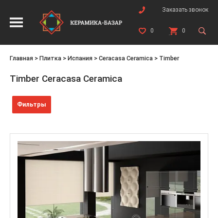
Заказать звонок
0
0
Главная
>
Плитка
>
Испания
>
Ceracasa Ceramica
>
Timber
Timber Ceracasa Ceramica
Фильтры