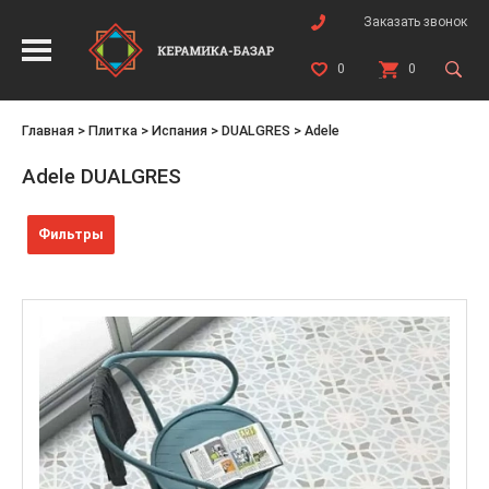
Заказать звонок
0
0
Главная
>
Плитка
>
Испания
>
DUALGRES
>
Adele
Adele DUALGRES
Фильтры