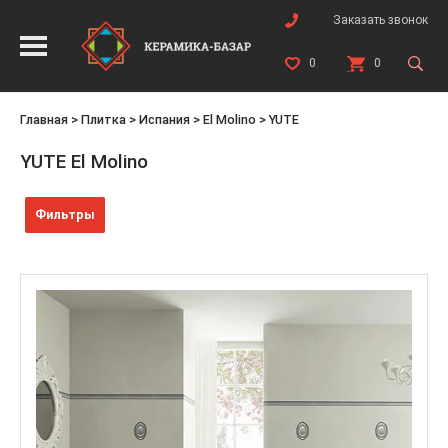
Заказать звонок
0
0
Главная
>
Плитка
>
Испания
>
El Molino
>
YUTE
YUTE El Molino
Фильтры