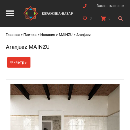
Заказать звонок
0
0
Главная
>
Плитка
>
Испания
>
MAINZU
>
Aranjuez
Aranjuez MAINZU
Фильтры