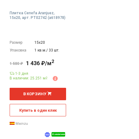
Плитка Cenefa Aranjuez,
15x20, арт. PT02742 (a618978)
Размер
15х20
Упаковка
1 кв.м./ 33 шт.
2
1 436 ₽/м
1 580 ₽
1-3 дня
В наличии: 25.251 м
2
2
м
В КОРЗИНУ
Купить в один клик
Mainzu
В наличии