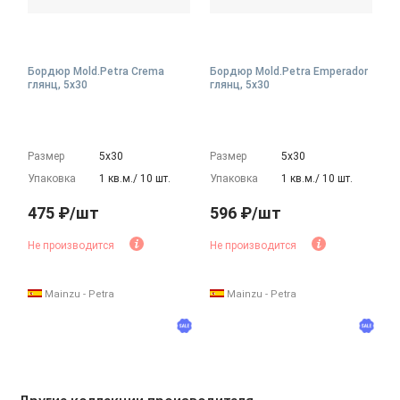
Бордюр Mold.Petra Crema
Бордюр Mold.Petra Emperador
глянц, 5x30
глянц, 5x30
Размер
5х30
Размер
5х30
Упаковка
1 кв.м./ 10 шт.
Упаковка
1 кв.м./ 10 шт.
475 ₽/шт
596 ₽/шт
Не производится
Не производится
Mainzu - Petra
Mainzu - Petra