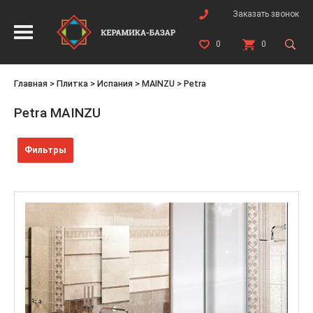
Заказать звонок
0
0
Главная
>
Плитка
>
Испания
>
MAINZU
>
Petra
Petra MAINZU
Фильтры