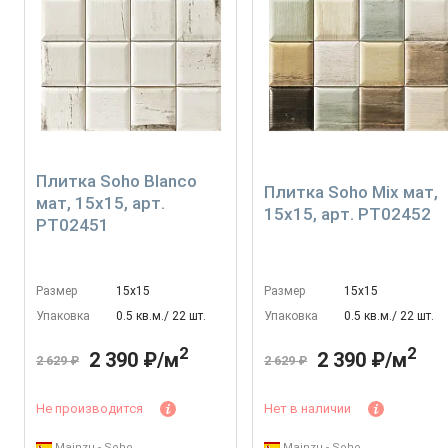
Плитка Soho Blanco
Плитка Soho Mix мат,
мат, 15x15, арт.
15x15, арт. PT02452
PT02451
Размер
15х15
Размер
15х15
Упаковка
0.5 кв.м./ 22 шт.
Упаковка
0.5 кв.м./ 22 шт.
2
2
2 390 ₽/м
2 390 ₽/м
2 629 ₽
2 629 ₽
Не производится
Нет в наличии
Mainzu - Soho
Mainzu - Soho