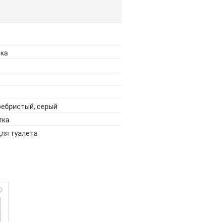
тка
ребристый, серый
тка
для туалета