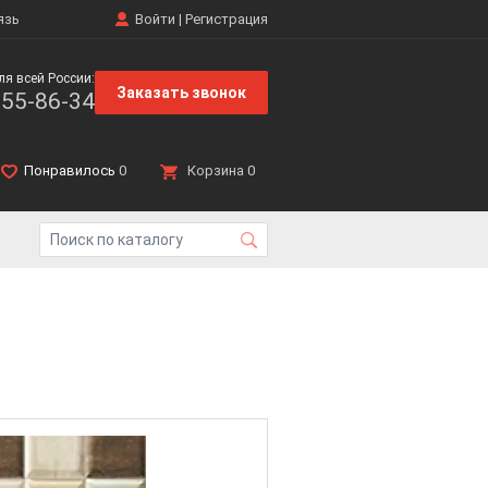
язь
Войти
|
Регистрация
ля всей России:
Заказать звонок
555-86-34
Понравилось
0
Корзина
0