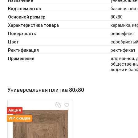
Назначение
универсально
Вид элементов
базовая пли
Основной размер
80x80
Характеристика товара
керамика, к
Поверхность
рельефная
Цвет
серебристый
Ректификация
ректификат
Применение
для ванной, 
общественны
лоджи и балк
Универсальная плитка 80x80
Акция
VIP скидка