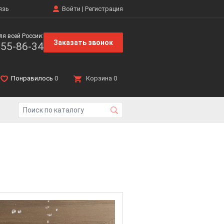
язь
Войти
|
Регистрация
ля всей России:
Заказать звонок
555-86-34
Понравилось
0
Корзина
0