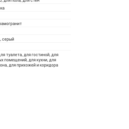
, для пола, для стен
тка
ерамогранит
, серый
для туалета, для гостиной, для
х помещений, для кухни, для
она, для прихожей и коридора