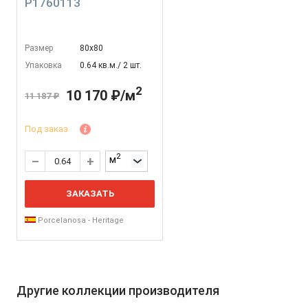
P1760113
Размер
80х80
Упаковка
0.64 кв.м./ 2 шт.
2
10 170 ₽/м
11 187 ₽
Под заказ
2
м
ЗАКАЗАТЬ
Porcelanosa - Heritage
Другие коллекции производителя