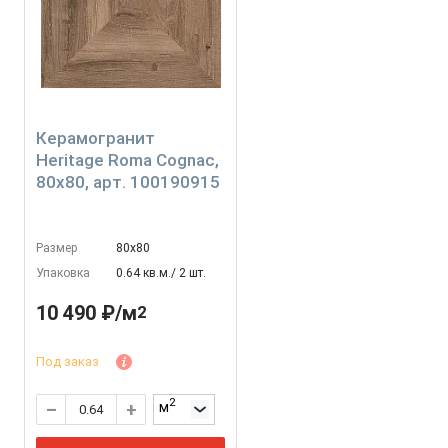
Керамогранит
Heritage Roma Cognac,
80x80, арт. 100190915
Размер
80х80
Упаковка
0.64 кв.м./ 2 шт.
10 490 ₽/м
2
Под заказ
2
м