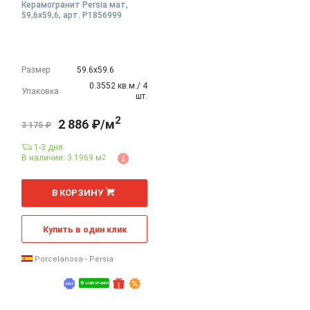
Керамогранит Persia мат,
59,6x59,6, арт. P1856999
Размер
59.6х59.6
0.3552 кв.м./ 4
Упаковка
шт.
2
2 886 ₽/м
3 175 ₽
1-3 дня
В наличии: 3.1969 м
2
2
м
В КОРЗИНУ
Купить в один клик
Porcelanosa - Persia
В наличии