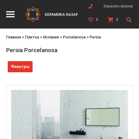
Заказать звонок
0
0
Главная
>
Плитка
>
Испания
>
Porcelanosa
>
Persia
Persia Porcelanosa
Фильтры