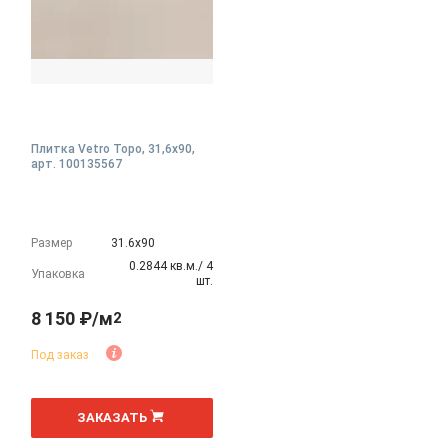
Плитка Vetro Topo, 31,6x90,
арт. 100135567
Размер
31.6х90
0.2844 кв.м./ 4
Упаковка
шт.
8 150 ₽/м
2
Под заказ
2
м
ЗАКАЗАТЬ