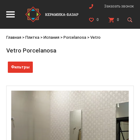
Заказать звонок
0
0
Главная
>
Плитка
>
Испания
>
Porcelanosa
>
Vetro
Vetro Porcelanosa
Фильтры