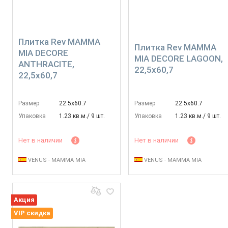
Плитка Rev MAMMA
Плитка Rev MAMMA
MIA DECORE
MIA DECORE LAGOON,
ANTHRACITE,
22,5x60,7
22,5x60,7
Размер
22.5х60.7
Размер
22.5х60.7
Упаковка
1.23 кв.м./ 9 шт.
Упаковка
1.23 кв.м./ 9 шт.
Нет в наличии
Нет в наличии
VENUS - MAMMA MIA
VENUS - MAMMA MIA
Акция
VIP скидка