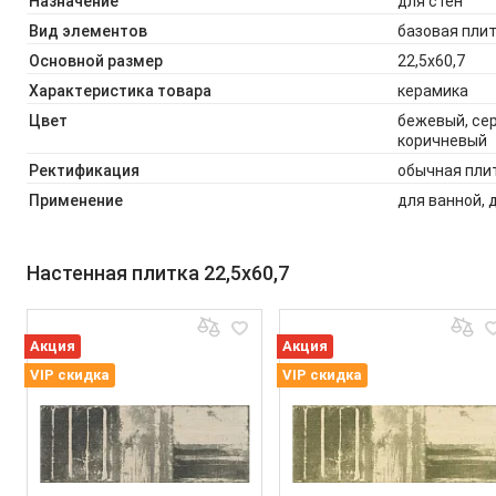
Назначение
для стен
Вид элементов
базовая плит
Основной размер
22,5x60,7
Характеристика товара
керамика
Цвет
бежевый, сер
коричневый
Ректификация
обычная пли
Применение
для ванной, 
Настенная плитка 22,5x60,7
Акция
Акция
VIP скидка
VIP скидка