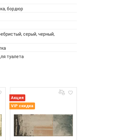
ка, бордюр
ебристый, серый, черный,
тка
для туалета
Акция
VIP скидка