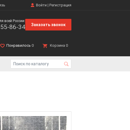
язь
Войти
|
Регистрация
ля всей России:
Заказать звонок
555-86-34
Понравилось
0
Корзина
0