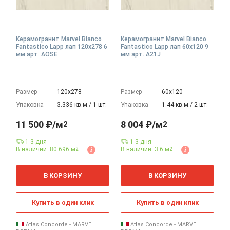
Керамогранит Marvel Bianco
Керамогранит Marvel Bianco
Fantastico Lapp лап 120x278 6
Fantastico Lapp лап 60x120 9
мм арт. AOSE
мм арт. A21J
Размер
120х278
Размер
60х120
Упаковка
3.336 кв.м./ 1 шт.
Упаковка
1.44 кв.м./ 2 шт.
11 500 ₽/м
8 004 ₽/м
2
2
1-3 дня
1-3 дня
В наличии: 80.696 м
В наличии: 3.6 м
2
2
2
2
м
м
В КОРЗИНУ
В КОРЗИНУ
Купить в один клик
Купить в один клик
Atlas Concorde - MARVEL
Atlas Concorde - MARVEL