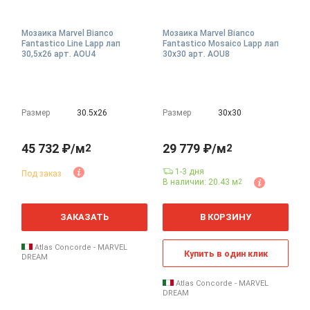
Мозаика Marvel Bianco
Мозаика Marvel Bianco
Fantastico Line Lapp лап
Fantastico Mosaico Lapp лап
30,5x26 арт. AOU4
30x30 арт. AOU8
Размер
30.5х26
Размер
30х30
45 732 ₽/м
29 779 ₽/м
2
2
1-3 дня
Под заказ
В наличии: 20.43 м
2
ЗАКАЗАТЬ
В КОРЗИНУ
Atlas Concorde - MARVEL
Купить в один клик
DREAM
Atlas Concorde - MARVEL
DREAM