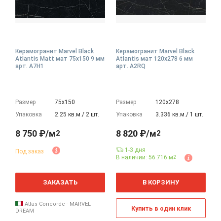
Керамогранит Marvel Black
Керамогранит Marvel Black
Atlantis Matt мат 75x150 9 мм
Atlantis мат 120x278 6 мм
арт. A7H1
арт. A2RQ
Размер
75х150
Размер
120х278
Упаковка
2.25 кв.м./ 2 шт.
Упаковка
3.336 кв.м./ 1 шт.
8 750 ₽/м
8 820 ₽/м
2
2
1-3 дня
Под заказ
В наличии: 56.716 м
2
2
2
м
м
ЗАКАЗАТЬ
В КОРЗИНУ
Atlas Concorde - MARVEL
Купить в один клик
DREAM