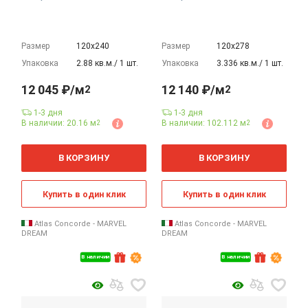
Размер
120х240
Размер
120х278
Упаковка
2.88 кв.м./ 1 шт.
Упаковка
3.336 кв.м./ 1 шт.
12 045 ₽/м
12 140 ₽/м
2
2
1-3 дня
1-3 дня
В наличии: 20.16 м
В наличии: 102.112 м
2
2
2
2
м
м
В КОРЗИНУ
В КОРЗИНУ
Купить в один клик
Купить в один клик
Atlas Concorde - MARVEL
Atlas Concorde - MARVEL
DREAM
DREAM
В наличии
В наличии