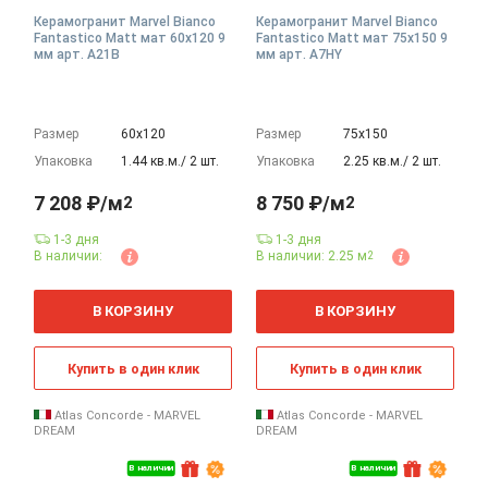
Керамогранит Marvel Bianco
Керамогранит Marvel Bianco
Fantastico Matt мат 60x120 9
Fantastico Matt мат 75x150 9
мм арт. A21B
мм арт. A7HY
Размер
60х120
Размер
75х150
Упаковка
1.44 кв.м./ 2 шт.
Упаковка
2.25 кв.м./ 2 шт.
7 208 ₽/м
8 750 ₽/м
2
2
1-3 дня
1-3 дня
В наличии:
В наличии: 2.25 м
2
2
2
м
м
В КОРЗИНУ
В КОРЗИНУ
Купить в один клик
Купить в один клик
Atlas Concorde - MARVEL
Atlas Concorde - MARVEL
DREAM
DREAM
В наличии
В наличии