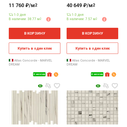
11 760 ₽/м
40 649 ₽/м
2
2
1-3 дня
1-3 дня
В наличии: 38.77 м
В наличии: 7.57 м
2
2
2
м
В КОРЗИНУ
В КОРЗИНУ
Купить в один клик
Купить в один клик
Atlas Concorde - MARVEL
Atlas Concorde - MARVEL
DREAM
DREAM
В наличии
В наличии