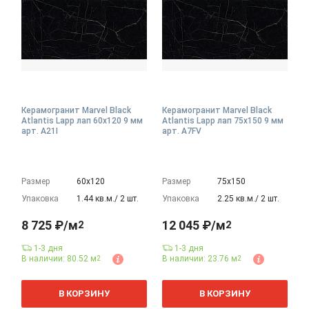
Керамогранит Marvel Black
Керамогранит Marvel Black
Atlantis Lapp лап 60x120 9 мм
Atlantis Lapp лап 75x150 9 мм
арт. A21I
арт. A7FV
Размер
60х120
Размер
75х150
Упаковка
1.44 кв.м./ 2 шт.
Упаковка
2.25 кв.м./ 2 шт.
8 725 ₽/м
12 045 ₽/м
2
2
1-3 дня
1-3 дня
В наличии: 80.52 м
В наличии: 23.76 м
2
2
2
2
м
м
В КОРЗИНУ
В КОРЗИНУ