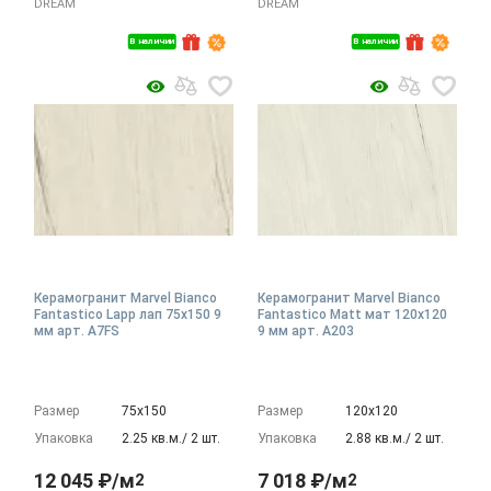
DREAM
DREAM
В наличии
В наличии
Керамогранит Marvel Bianco
Керамогранит Marvel Bianco
Fantastico Lapp лап 75x150 9
Fantastico Matt мат 120x120
мм арт. A7FS
9 мм арт. A203
Размер
75х150
Размер
120х120
Упаковка
2.25 кв.м./ 2 шт.
Упаковка
2.88 кв.м./ 2 шт.
12 045 ₽/м
7 018 ₽/м
2
2