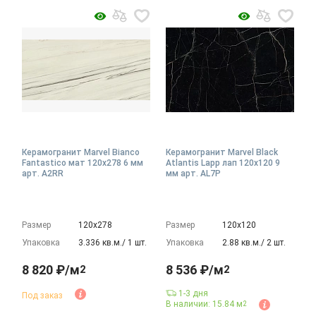
Керамогранит Marvel Bianco
Керамогранит Marvel Black
Fantastico мат 120x278 6 мм
Atlantis Lapp лап 120x120 9
арт. A2RR
мм арт. AL7P
Размер
120х278
Размер
120х120
Упаковка
3.336 кв.м./ 1 шт.
Упаковка
2.88 кв.м./ 2 шт.
8 820 ₽/м
8 536 ₽/м
2
2
1-3 дня
Под заказ
В наличии: 15.84 м
2