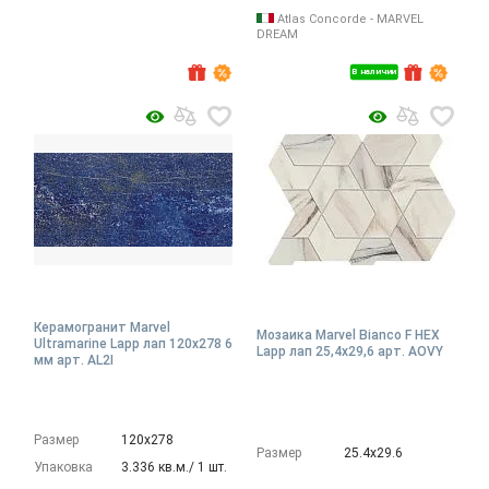
Atlas Concorde - MARVEL
DREAM
В наличии
Керамогранит Marvel
Мозаика Marvel Bianco F HEX
Ultramarine Lapp лап 120x278 6
Lapp лап 25,4x29,6 арт. AOVY
мм арт. AL2I
Размер
120х278
Размер
25.4х29.6
Упаковка
3.336 кв.м./ 1 шт.