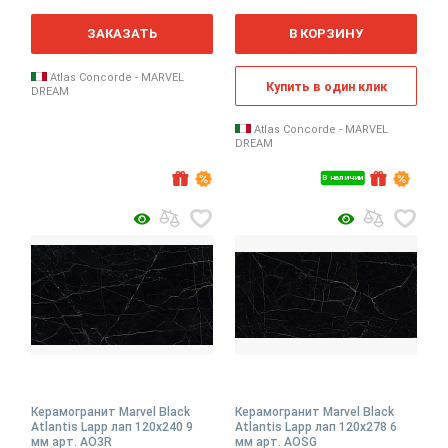
2
2
м
м
ЗАКАЗАТЬ
В КОРЗИНУ
Atlas Concorde - MARVEL
Купить в один клик
DREAM
Atlas Concorde - MARVEL
DREAM
В наличии
Керамогранит Marvel Black
Керамогранит Marvel Black
Atlantis Lapp лап 120x240 9
Atlantis Lapp лап 120x278 6
мм арт. AO3R
мм арт. AOSG