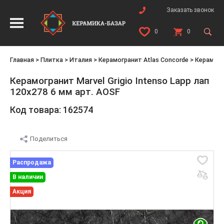
Заказать звонок
0
0
Главная
>
Плитка
>
Италия
>
Керамогранит Atlas Concorde
>
Керамог
Керамогранит Marvel Grigio Intenso Lapp лап
120x278 6 мм арт. AOSF
Код товара: 162574
Поделиться
Распродажа
В наличии
Акция