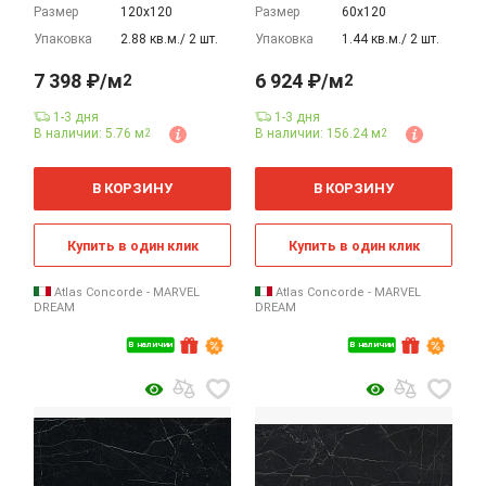
Размер
120х120
Размер
60х120
Упаковка
2.88 кв.м./ 2 шт.
Упаковка
1.44 кв.м./ 2 шт.
7 398 ₽/м
6 924 ₽/м
2
2
1-3 дня
1-3 дня
В наличии: 5.76 м
В наличии: 156.24 м
2
2
2
2
м
м
В КОРЗИНУ
В КОРЗИНУ
Купить в один клик
Купить в один клик
Atlas Concorde - MARVEL
Atlas Concorde - MARVEL
DREAM
DREAM
В наличии
В наличии