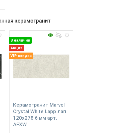
A
анная керамогранит
В наличии
Акция
VIP скидка
Керамогранит Marvel
Crystal White Lapp лап
120x278 6 мм арт.
AFXW