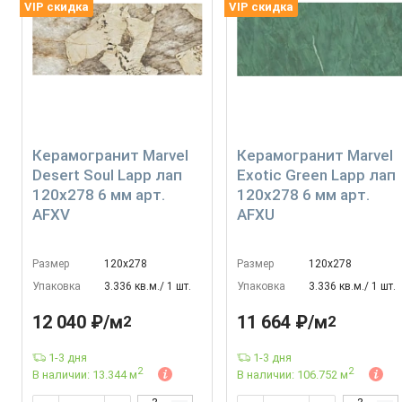
VIP скидка
VIP скидка
Керамогранит Marvel
Керамогранит Marvel
Desert Soul Lapp лап
Exotic Green Lapp лап
120x278 6 мм арт.
120x278 6 мм арт.
AFXV
AFXU
Размер
120х278
Размер
120х278
Упаковка
3.336 кв.м./ 1 шт.
Упаковка
3.336 кв.м./ 1 шт.
12 040 ₽/м
11 664 ₽/м
2
2
1-3 дня
1-3 дня
2
2
В наличии: 13.344 м
В наличии: 106.752 м
2
2