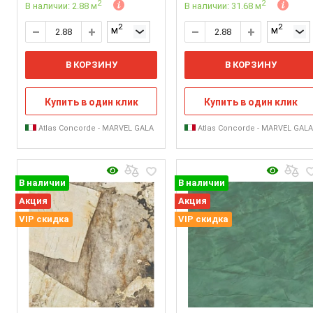
2
2
В наличии: 2.88 м
В наличии: 31.68 м
2
2
м
м
В КОРЗИНУ
В КОРЗИНУ
Купить в один клик
Купить в один клик
Atlas Concorde - MARVEL GALA
Atlas Concorde - MARVEL GAL
В наличии
В наличии
Акция
Акция
VIP скидка
VIP скидка