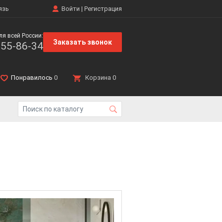
язь
Войти
|
Регистрация
ля всей России:
Заказать звонок
555-86-34
Понравилось
0
Корзина
0