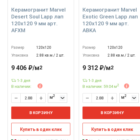
Керамогранит Marvel
Керамогранит Marvel
Desert Soul Lapp лап
Exotic Green Lapp лап
120x120 9 мм арт.
120x120 9 мм арт.
AFXM
ABKA
Размер
120х120
Размер
120х120
Упаковка
2.88 кв.м./ 2 шт.
Упаковка
2.88 кв.м./ 2 шт.
9 406 ₽/м
9 312 ₽/м
2
2
1-3 дня
1-3 дня
2
В наличии:
В наличии: 59.04 м
2
2
м
м
В КОРЗИНУ
В КОРЗИНУ
Купить в один клик
Купить в один клик