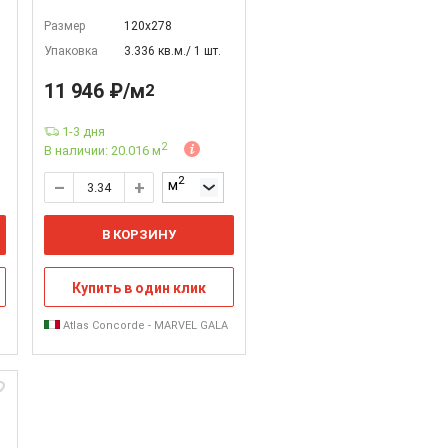
Размер
120х278
Упаковка
3.336 кв.м./ 1 шт.
11 946 ₽/м
2
1-3 дня
2
В наличии: 20.016 м
2
м
В КОРЗИНУ
Купить в один клик
A
Atlas Concorde - MARVEL GALA