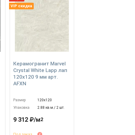
VIP скидка
Керамогранит Marvel
Crystal White Lapp лап
120x120 9 мм арт.
AFXN
Размер
120х120
Упаковка
2.88 кв.м./ 2 шт.
9 312 ₽/м
2
Под заказ