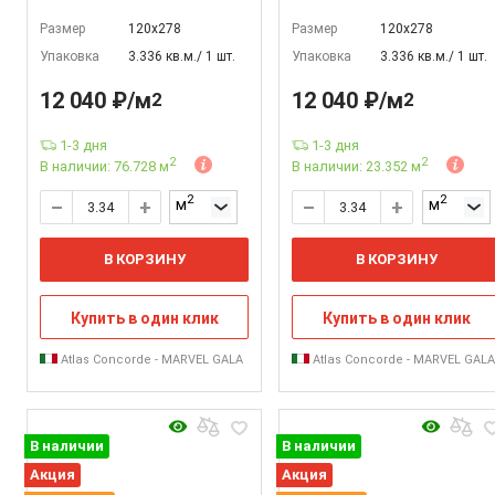
Размер
120х278
Размер
120х278
Упаковка
3.336 кв.м./ 1 шт.
Упаковка
3.336 кв.м./ 1 шт.
12 040 ₽/м
12 040 ₽/м
2
2
1-3 дня
1-3 дня
2
2
В наличии: 76.728 м
В наличии: 23.352 м
2
2
м
м
В КОРЗИНУ
В КОРЗИНУ
Купить в один клик
Купить в один клик
Atlas Concorde - MARVEL GALA
Atlas Concorde - MARVEL GAL
В наличии
В наличии
Акция
Акция