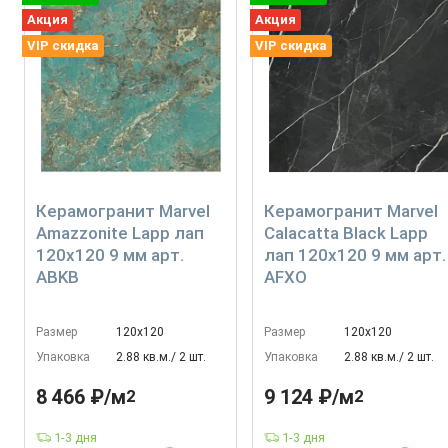
Акция
Акция
VIP скидка
VIP скидка
Керамогранит Marvel
Керамогранит Marvel
Amazzonite Lapp лап
Calacatta Black Lapp
120x120 9 мм арт.
лап 120x120 9 мм арт.
ABKB
AFXO
Размер
120х120
Размер
120х120
Упаковка
2.88 кв.м./ 2 шт.
Упаковка
2.88 кв.м./ 2 шт.
8 466 ₽/м
9 124 ₽/м
2
2
1-3 дня
1-3 дня