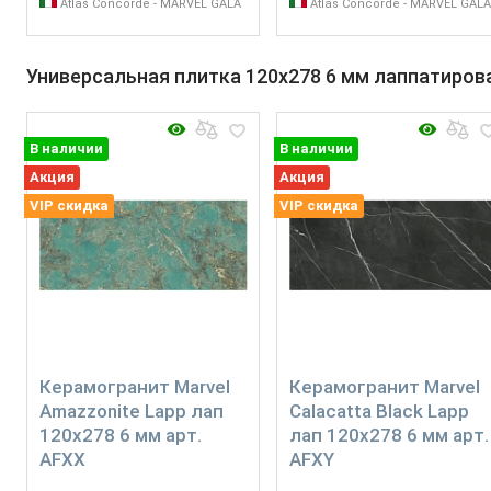
Atlas Concorde - MARVEL GALA
Atlas Concorde - MARVEL GAL
Универсальная плитка 120x278 6 мм лаппатиров
В наличии
В наличии
Акция
Акция
VIP скидка
VIP скидка
Керамогранит Marvel
Керамогранит Marvel
Amazzonite Lapp лап
Calacatta Black Lapp
120x278 6 мм арт.
лап 120x278 6 мм арт.
AFXX
AFXY