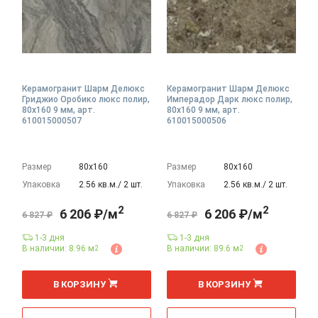
Керамогранит Шарм Делюкс
Керамогранит Шарм Делюкс
Гриджио Оробико люкс полир,
Имперадор Дарк люкс полир,
80x160 9 мм, арт.
80x160 9 мм, арт.
610015000507
610015000506
Размер
80х160
Размер
80х160
Упаковка
2.56 кв.м./ 2 шт.
Упаковка
2.56 кв.м./ 2 шт.
2
2
6 206 ₽/м
6 206 ₽/м
6 827 ₽
6 827 ₽
1-3 дня
1-3 дня
В наличии: 8.96 м
В наличии: 89.6 м
2
2
2
2
м
м
В КОРЗИНУ
В КОРЗИНУ