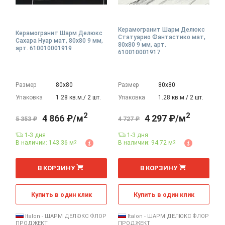
Керамогранит Шарм Делюкс
Керамогранит Шарм Делюкс
Статуарио Фантастико мат,
Сахара Нуар мат, 80x80 9 мм,
80x80 9 мм, арт.
арт. 610010001919
610010001917
Размер
80х80
Размер
80х80
Упаковка
1.28 кв.м./ 2 шт.
Упаковка
1.28 кв.м./ 2 шт.
2
2
4 866 ₽/м
4 297 ₽/м
5 353 ₽
4 727 ₽
1-3 дня
1-3 дня
В наличии: 143.36 м
В наличии: 94.72 м
2
2
2
2
м
м
В КОРЗИНУ
В КОРЗИНУ
Купить в один клик
Купить в один клик
Italon - ШАРМ ДЕЛЮКС ФЛОР
Italon - ШАРМ ДЕЛЮКС ФЛОР
ПРОДЖЕКТ
ПРОДЖЕКТ