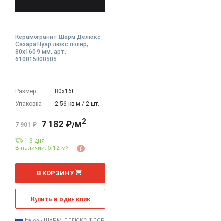
Керамогранит Шарм Делюкс
Сахара Нуар люкс полир,
80x160 9 мм, арт.
610015000505
Размер
80х160
Упаковка
2.56 кв.м./ 2 шт.
2
7 182 ₽/м
7 901 ₽
1-3 дня
В наличии: 5.12 м
2
2
м
В КОРЗИНУ
Купить в один клик
Italon - ШАРМ ДЕЛЮКС ФЛОР