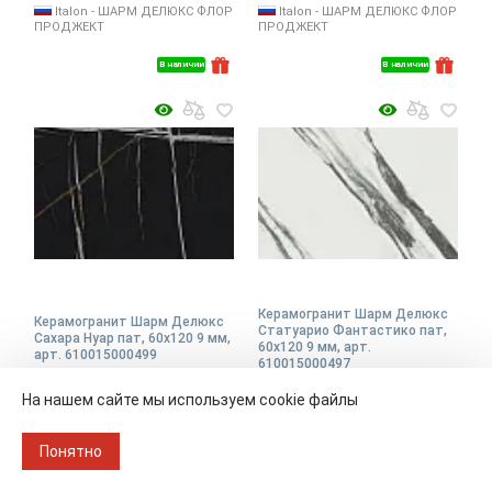
Italon - ШАРМ ДЕЛЮКС ФЛОР
Italon - ШАРМ ДЕЛЮКС ФЛОР
ПРОДЖЕКТ
ПРОДЖЕКТ
В наличии
В наличии
Керамогранит Шарм Делюкс
Керамогранит Шарм Делюкс
Статуарио Фантастико пат,
Сахара Нуар пат, 60x120 9 мм,
60x120 9 мм, арт.
арт. 610015000499
610015000497
На нашем сайте мы используем cookie файлы
Размер
60х120
Размер
60х120
Понятно
Упаковка
1.44 кв.м./ 2 шт.
Упаковка
1.44 кв.м./ 2 шт.