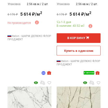
Упаковка
2.56 кв.м./ 2 шт.
Упаковка
2.56 кв.м./ 2 шт.
2
2
5 614 ₽/м
5 614 ₽/м
6 176 ₽
6 176 ₽
1-3 дня
Не производится
В наличии: 43.52 м
2
2
м
Italon - ШАРМ ДЕЛЮКС ФЛОР
В КОРЗИНУ
ПРОДЖЕКТ
Купить в один клик
Italon - ШАРМ ДЕЛЮКС ФЛОР
ПРОДЖЕКТ
В наличии