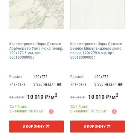
Керамогранит Шарм Делюкс
Керамогранит Шарм Делюкс
Арабескато Уайт люкс полир,
Бьянко Микеланджело люкс
120x278 6 мм, арт.
полир, 120x278 6 мм, арт.
600180000005
600180000004
Размер
120х278
Размер
120х278
Упаковка
3.336 кв.м./ 1 шт.
Упаковка
3.336 кв.м./ 1 шт.
2
2
10 010 ₽/м
10 010 ₽/м
11 011 ₽
11 011 ₽
1-3 дня
1-3 дня
В наличии: 50.04 м
В наличии: 76.728 м
2
2
2
2
м
м
В КОРЗИНУ
В КОРЗИНУ