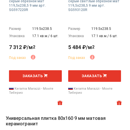
серый обрезной мат
серый светлый обрезной мат
119,5x238,5 9 мм арт.
119,5x238,5 9 мм арт.
SG597220R
SG593120R
Размер
119.5х238.5
Размер
119.5х238.5
Упаковка
17.1 кв.м./ 6 шт.
Упаковка
17.1 кв.м./ 6 шт.
7 312 ₽/м
5 484 ₽/м
2
2
Под заказ
Под заказ
2
2
м
м
ЗАКАЗАТЬ
ЗАКАЗАТЬ
Kerama Marazzi - Монте
Kerama Marazzi - Монте
Тиберио
Тиберио
Универсальная плитка 80x160 9 мм матовая
керамогранит