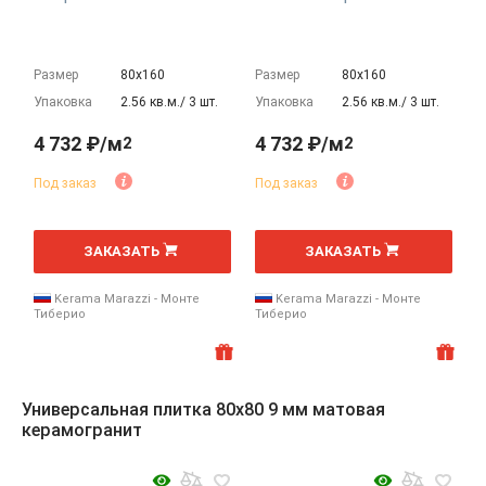
Размер
80х160
Размер
80х160
Упаковка
2.56 кв.м./ 3 шт.
Упаковка
2.56 кв.м./ 3 шт.
4 732 ₽/м
4 732 ₽/м
2
2
Под заказ
Под заказ
2
2
м
м
ЗАКАЗАТЬ
ЗАКАЗАТЬ
Kerama Marazzi - Монте
Kerama Marazzi - Монте
Тиберио
Тиберио
Универсальная плитка 80x80 9 мм матовая
керамогранит