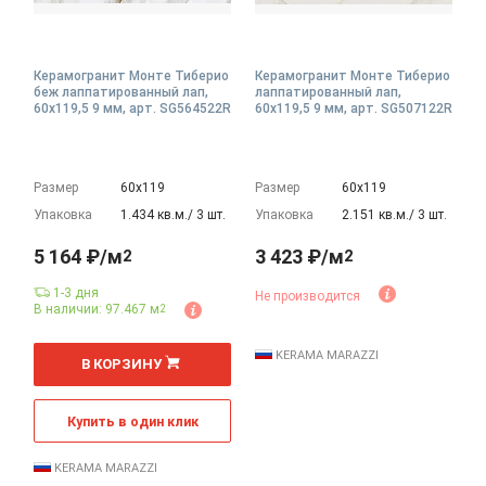
Керамогранит Монте Тиберио
Керамогранит Монте Тиберио
беж лаппатированный лап,
лаппатированный лап,
60x119,5 9 мм, арт. SG564522R
60x119,5 9 мм, арт. SG507122R
Размер
60х119
Размер
60х119
Упаковка
1.434 кв.м./ 3 шт.
Упаковка
2.151 кв.м./ 3 шт.
5 164 ₽/м
3 423 ₽/м
2
2
1-3 дня
Не производится
В наличии: 97.467 м
2
2
м
KERAMA MARAZZI
В КОРЗИНУ
Купить в один клик
KERAMA MARAZZI