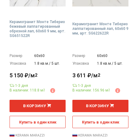
Керамогранит Монте Тиберио
Керамогранит Монте Тиберио
бежевый лаппатированный
лаппатированный лап, 60x60 9
обрезной лап, 60x60 9 мм, арт.
мм, арт. SG622622R
SG651522R
Размер
60х60
Размер
60х60
Упаковка
1.8 кв.м./ 5 шт.
Упаковка
1.8 кв.м./ 5 шт.
5 150 ₽/м
3 611 ₽/м
2
2
1-3 дня
1-3 дня
В наличии: 118.8 м
В наличии: 156.96 м
2
2
2
2
м
м
В КОРЗИНУ
В КОРЗИНУ
Купить в один клик
Купить в один клик
KERAMA MARAZZI
KERAMA MARAZZI