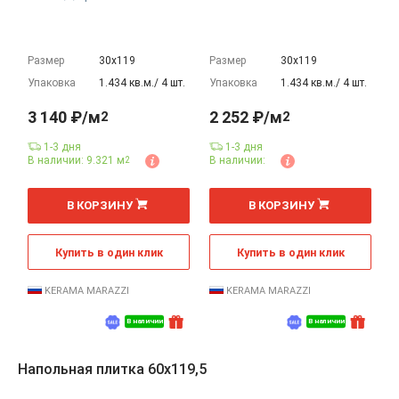
Размер
30х119
Размер
30х119
Упаковка
1.434 кв.м./ 4 шт.
Упаковка
1.434 кв.м./ 4 шт.
3 140 ₽/м
2 252 ₽/м
2
2
1-3 дня
1-3 дня
В наличии: 9.321 м
В наличии:
2
2
2
м
м
В КОРЗИНУ
В КОРЗИНУ
Купить в один клик
Купить в один клик
KERAMA MARAZZI
KERAMA MARAZZI
В наличии
В наличии
Напольная плитка 60x119,5