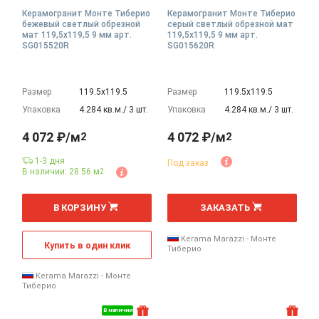
Керамогранит Монте Тиберио
Керамогранит Монте Тиберио
бежевый светлый обрезной
серый светлый обрезной мат
мат 119,5x119,5 9 мм арт.
119,5x119,5 9 мм арт.
SG015520R
SG015620R
Размер
119.5х119.5
Размер
119.5х119.5
Упаковка
4.284 кв.м./ 3 шт.
Упаковка
4.284 кв.м./ 3 шт.
4 072 ₽/м
4 072 ₽/м
2
2
1-3 дня
Под заказ
В наличии: 28.56 м
2
2
2
м
м
В КОРЗИНУ
ЗАКАЗАТЬ
Kerama Marazzi - Монте
Купить в один клик
Тиберио
Kerama Marazzi - Монте
Тиберио
В наличии