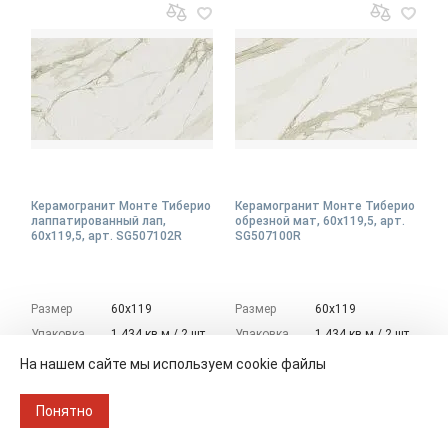
Керамогранит Монте Тиберио
Керамогранит Монте Тиберио
лаппатированный лап,
обрезной мат, 60x119,5, арт.
60x119,5, арт. SG507102R
SG507100R
Размер
60х119
Размер
60х119
Упаковка
1.434 кв.м./ 2 шт.
Упаковка
1.434 кв.м./ 2 шт.
На нашем сайте мы используем cookie файлы
3 059 ₽/м
2 631 ₽/м
2
2
Под заказ
Не производится
Понятно