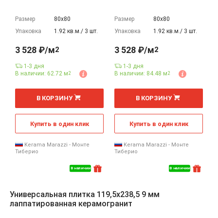
Размер
80х80
Размер
80х80
Упаковка
1.92 кв.м./ 3 шт.
Упаковка
1.92 кв.м./ 3 шт.
3 528 ₽/м
3 528 ₽/м
2
2
1-3 дня
1-3 дня
В наличии: 62.72 м
В наличии: 84.48 м
2
2
2
2
м
м
В КОРЗИНУ
В КОРЗИНУ
Купить в один клик
Купить в один клик
Kerama Marazzi - Монте
Kerama Marazzi - Монте
Тиберио
Тиберио
В наличии
В наличии
Универсальная плитка 119,5x238,5 9 мм
лаппатированная керамогранит