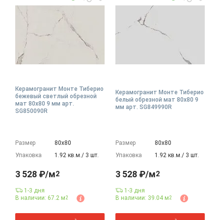
Керамогранит Монте Тиберио
Керамогранит Монте Тиберио
бежевый светлый обрезной
белый обрезной мат 80x80 9
мат 80x80 9 мм арт.
мм арт. SG849990R
SG850090R
Размер
80х80
Размер
80х80
Упаковка
1.92 кв.м./ 3 шт.
Упаковка
1.92 кв.м./ 3 шт.
3 528 ₽/м
3 528 ₽/м
2
2
1-3 дня
1-3 дня
В наличии: 67.2 м
В наличии: 39.04 м
2
2
2
2
м
м