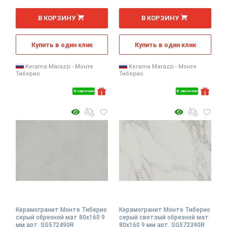
2
2
м
м
В КОРЗИНУ
В КОРЗИНУ
Купить в один клик
Купить в один клик
Kerama Marazzi - Монте
Kerama Marazzi - Монте
Тиберио
Тиберио
В наличии
В наличии
Керамогранит Монте Тиберио
Керамогранит Монте Тиберио
серый обрезной мат 80x160 9
серый светлый обрезной мат
мм арт. SG572490R
80x160 9 мм арт. SG572390R