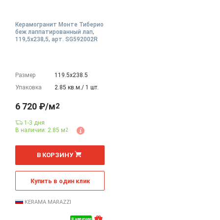
Керамогранит Монте Тиберио
беж лаппатированный лап,
119,5x238,5, арт. SG592002R
Размер
119.5х238.5
Упаковка
2.85 кв.м./ 1 шт.
6 720 ₽/м
2
1-3 дня
В наличии: 2.85 м
2
2
м
В КОРЗИНУ
Купить в один клик
KERAMA MARAZZI
В наличии