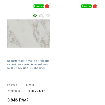
В наличии
В наличии
Керамогранит Монте Тиберио
серый светлый обрезной лап
60x60 9 мм арт. SG654422R
Размер
60х60
Упаковка
1.8 кв.м./ 5 шт.
3 846 ₽/м
2