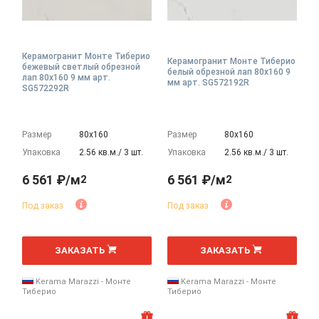
Керамогранит Монте Тиберио
Керамогранит Монте Тиберио
бежевый светлый обрезной
белый обрезной лап 80x160 9
лап 80x160 9 мм арт.
мм арт. SG572192R
SG572292R
Размер
80х160
Размер
80х160
Упаковка
2.56 кв.м./ 3 шт.
Упаковка
2.56 кв.м./ 3 шт.
6 561 ₽/м
6 561 ₽/м
2
2
Под заказ
Под заказ
2
2
м
м
ЗАКАЗАТЬ
ЗАКАЗАТЬ
Kerama Marazzi - Монте
Kerama Marazzi - Монте
Тиберио
Тиберио