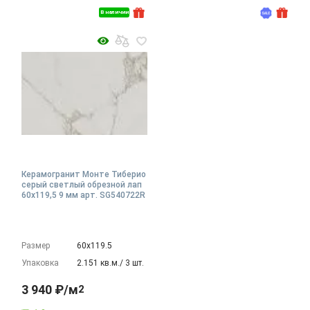
В наличии
Керамогранит Монте Тиберио
серый светлый обрезной лап
60x119,5 9 мм арт. SG540722R
Размер
60х119.5
Упаковка
2.151 кв.м./ 3 шт.
3 940 ₽/м
2