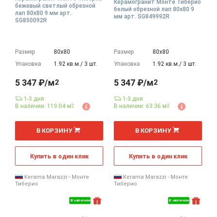
Керамогранит Монте Тиберио
бежевый светлый обрезной
белый обрезной лап 80x80 9
лап 80x80 9 мм арт.
мм арт. SG849992R
SG850092R
Размер
80х80
Размер
80х80
Упаковка
1.92 кв.м./ 3 шт.
Упаковка
1.92 кв.м./ 3 шт.
5 347 ₽/м
5 347 ₽/м
2
2
1-3 дня
1-3 дня
В наличии: 119.04 м
В наличии: 63.36 м
2
2
2
2
м
м
В КОРЗИНУ
В КОРЗИНУ
Купить в один клик
Купить в один клик
Kerama Marazzi - Монте
Kerama Marazzi - Монте
Тиберио
Тиберио
В наличии
В наличии