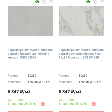
Керамогранит Монте Тиберио
Керамогранит Монте Тиберио
серый обрезной лап 80x80 9
серый светлый обрезной лап
мм арт. SG850292R
80x80 9 мм арт. SG850192R
Размер
80х80
Размер
80х80
Упаковка
1.92 кв.м./ 3 шт.
Упаковка
1.92 кв.м./ 3 шт.
5 347 ₽/м
5 347 ₽/м
2
2
1-3 дня
1-3 дня
В наличии: 26.24 м
В наличии: 85.12 м
2
2