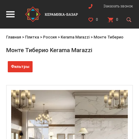
Заказать звонок
0
0
Главная
>
Плитка
>
Россия
>
Kerama Marazzi
>
Монте Тиберио
Монте Тиберио Kerama Marazzi
Фильтры