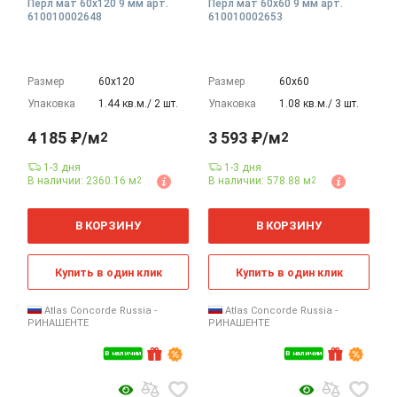
Перл мат 60x120 9 мм арт.
Перл мат 60x60 9 мм арт.
610010002648
610010002653
Размер
60х120
Размер
60х60
Упаковка
1.44 кв.м./ 2 шт.
Упаковка
1.08 кв.м./ 3 шт.
4 185 ₽/м
3 593 ₽/м
2
2
1-3 дня
1-3 дня
В наличии: 2360.16 м
В наличии: 578.88 м
2
2
2
2
м
м
В КОРЗИНУ
В КОРЗИНУ
Купить в один клик
Купить в один клик
Atlas Concorde Russia -
Atlas Concorde Russia -
РИНАШЕНТЕ
РИНАШЕНТЕ
В наличии
В наличии