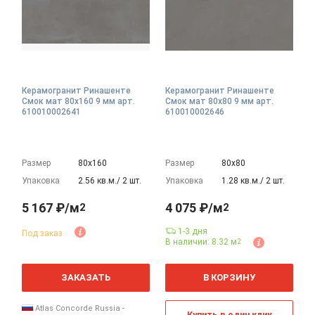
Керамогранит Ринашенте
Керамогранит Ринашенте
Смок мат 80x160 9 мм арт.
Смок мат 80x80 9 мм арт.
610010002641
610010002646
Размер
80х160
Размер
80х80
Упаковка
2.56 кв.м./ 2 шт.
Упаковка
1.28 кв.м./ 2 шт.
5 167 ₽/м
4 075 ₽/м
2
2
1-3 дня
Под заказ
В наличии: 8.32 м
2
2
2
м
м
ЗАКАЗАТЬ
В КОРЗИНУ
Atlas Concorde Russia -
Купить в один клик