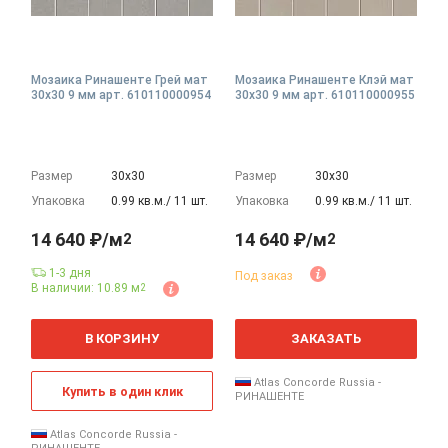
Мозаика Ринашенте Грей мат
Мозаика Ринашенте Клэй мат
30x30 9 мм арт. 610110000954
30x30 9 мм арт. 610110000955
Размер
30х30
Размер
30х30
Упаковка
0.99 кв.м./ 11 шт.
Упаковка
0.99 кв.м./ 11 шт.
14 640 ₽/м
14 640 ₽/м
2
2
1-3 дня
Под заказ
В наличии: 10.89 м
2
2
2
м
м
В КОРЗИНУ
ЗАКАЗАТЬ
Atlas Concorde Russia -
Купить в один клик
РИНАШЕНТЕ
Atlas Concorde Russia -