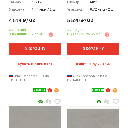
Размер
60х120
Размер
60х60
Упаковка
1.44 кв.м./ 2 шт.
Упаковка
0.72 кв.м./ 2 шт.
4 514 ₽/м
5 520 ₽/м
2
2
1-3 дня
1-3 дня
В наличии: 109.44 м
В наличии: 25.56 м
2
2
2
2
м
м
В КОРЗИНУ
В КОРЗИНУ
Купить в один клик
Купить в один клик
Atlas Concorde Russia -
Atlas Concorde Russia -
РИНАШЕНТЕ
РИНАШЕНТЕ
В наличии
В наличии