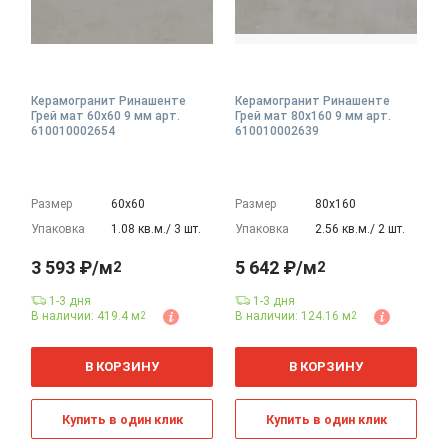
Керамогранит Ринашенте
Керамогранит Ринашенте
Грей мат 60x60 9 мм арт.
Грей мат 80x160 9 мм арт.
610010002654
610010002639
Размер
60х60
Размер
80х160
Упаковка
1.08 кв.м./ 3 шт.
Упаковка
2.56 кв.м./ 2 шт.
3 593 ₽/м
5 642 ₽/м
2
2
1-3 дня
1-3 дня
В наличии: 419.4 м
В наличии: 124.16 м
2
2
2
2
м
м
В КОРЗИНУ
В КОРЗИНУ
Купить в один клик
Купить в один клик