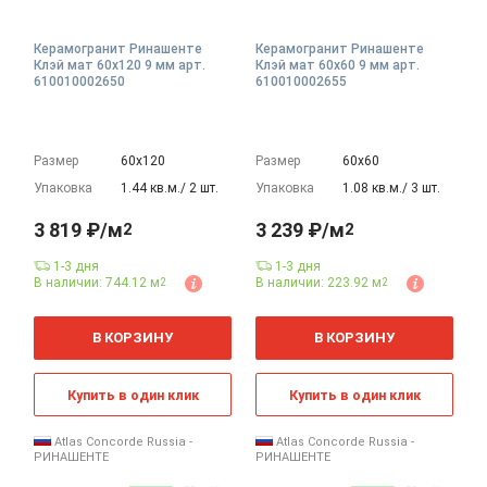
Керамогранит Ринашенте
Керамогранит Ринашенте
Клэй мат 60x120 9 мм арт.
Клэй мат 60x60 9 мм арт.
610010002650
610010002655
Размер
60х120
Размер
60х60
Упаковка
1.44 кв.м./ 2 шт.
Упаковка
1.08 кв.м./ 3 шт.
3 819 ₽/м
3 239 ₽/м
2
2
1-3 дня
1-3 дня
В наличии: 744.12 м
В наличии: 223.92 м
2
2
2
2
м
м
В КОРЗИНУ
В КОРЗИНУ
Купить в один клик
Купить в один клик
Atlas Concorde Russia -
Atlas Concorde Russia -
РИНАШЕНТЕ
РИНАШЕНТЕ