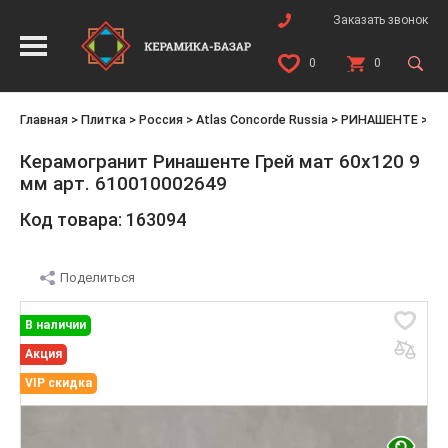
Заказать звонок
0
0
Главная
>
Плитка
>
Россия
>
Atlas Concorde Russia
>
РИНАШЕНТЕ
>
Ри
Керамогранит Ринашенте Грей мат 60x120 9
мм арт. 610010002649
Код товара: 163094
Поделиться
В наличии
Акция
VIP скидка