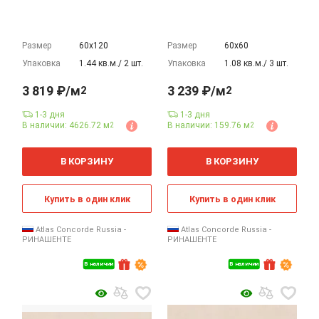
Размер
60х120
Размер
60х60
Упаковка
1.44 кв.м./ 2 шт.
Упаковка
1.08 кв.м./ 3 шт.
3 819 ₽/м
3 239 ₽/м
2
2
1-3 дня
1-3 дня
В наличии: 4626.72 м
В наличии: 159.76 м
2
2
2
2
м
м
В КОРЗИНУ
В КОРЗИНУ
Купить в один клик
Купить в один клик
Atlas Concorde Russia -
Atlas Concorde Russia -
РИНАШЕНТЕ
РИНАШЕНТЕ
В наличии
В наличии