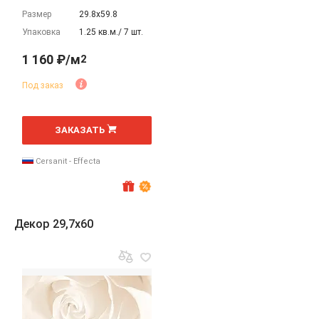
Размер
29.8х59.8
Упаковка
1.25 кв.м./ 7 шт.
1 160 ₽/м
2
Под заказ
2
м
ЗАКАЗАТЬ
Cersanit - Effecta
Декор 29,7x60