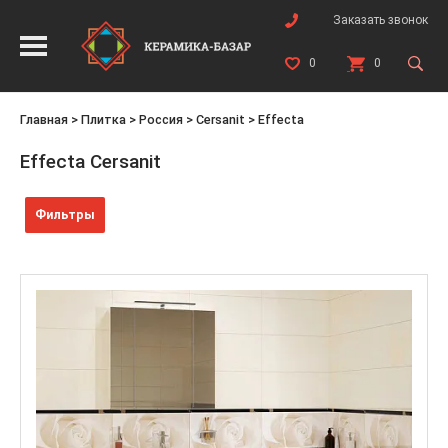
Заказать звонок
0
0
Главная
>
Плитка
>
Россия
>
Cersanit
>
Effecta
Effecta Cersanit
Фильтры