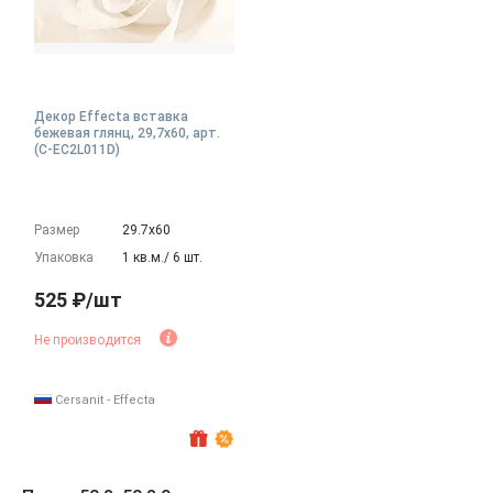
Декор Effecta вставка
бежевая глянц, 29,7x60, арт.
(C-EC2L011D)
Размер
29.7х60
Упаковка
1 кв.м./ 6 шт.
525 ₽/шт
Не производится
Cersanit - Effecta