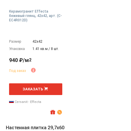
Керамогранит Effecta
бежевый глянц, 42x42, арт. (C-
EC4R012D)
Размер
42х42
Упаковка
1.41 кв.м./ 8 шт.
940 ₽/м
2
Под заказ
2
м
ЗАКАЗАТЬ
Cersanit - Effecta
Настенная плитка 29,7x60