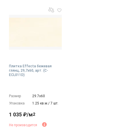
Плитка Effecta бежевая
глянц, 29,7x60, арт. (C-
ECL011D)
Размер
29.7х60
Упаковка
1.25 кв.м./ 7 шт.
1 035 ₽/м
2
Не производится