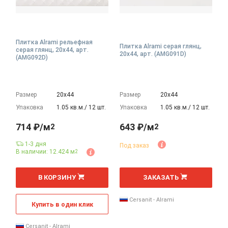
Плитка Alrami рельефная
Плитка Alrami серая глянц,
серая глянц, 20x44, арт.
20x44, арт. (AMG091D)
(AMG092D)
Размер
20х44
Размер
20х44
Упаковка
1.05 кв.м./ 12 шт.
Упаковка
1.05 кв.м./ 12 шт.
714 ₽/м
643 ₽/м
2
2
1-3 дня
Под заказ
В наличии: 12.424 м
2
2
2
м
м
В КОРЗИНУ
ЗАКАЗАТЬ
Cersanit - Alrami
Купить в один клик
Cersanit - Alrami