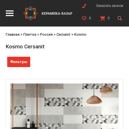
Заказать звонок
0
0
Главная
>
Плитка
>
Россия
>
Cersanit
>
Kosmo
Kosmo Cersanit
Фильтры