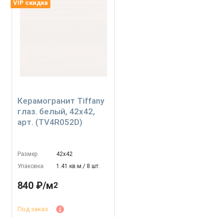
VIP скидка
Керамогранит Tiffany
глаз. белый, 42x42,
арт. (TV4R052D)
Размер
42х42
Упаковка
1.41 кв.м./ 8 шт.
840 ₽/м
2
Под заказ