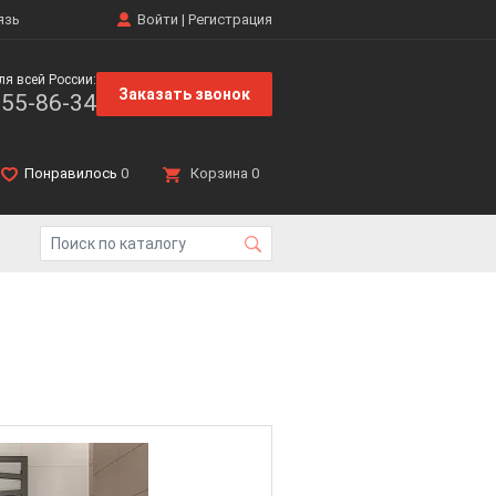
язь
Войти
|
Регистрация
ля всей России:
Заказать звонок
555-86-34
Понравилось
0
Корзина
0