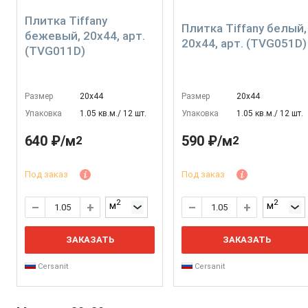
Плитка Tiffany
Плитка Tiffany белый,
бежевый, 20x44, арт.
20x44, арт. (TVG051D)
(TVG011D)
Размер
20х44
Размер
20х44
Упаковка
1.05 кв.м./ 12 шт.
Упаковка
1.05 кв.м./ 12 шт.
640 ₽/м
590 ₽/м
2
2
Под заказ
Под заказ
2
2
м
м
ЗАКАЗАТЬ
ЗАКАЗАТЬ
Cersanit
Cersanit