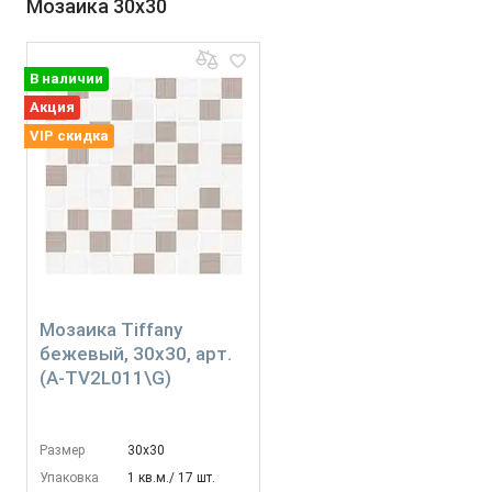
Мозаика 30x30
В наличии
Акция
VIP скидка
Мозаика Tiffany
бежевый, 30x30, арт.
(A-TV2L011\G)
Размер
30х30
Упаковка
1 кв.м./ 17 шт.