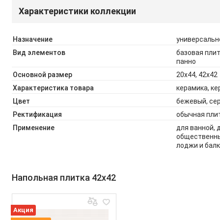
Характеристики коллекции
Назначение
универсально
Вид элементов
базовая плит
панно
Основной размер
20x44, 42x42
Характеристика товара
керамика, к
Цвет
бежевый, се
Ректификация
обычная пли
Применение
для ванной, 
общественны
лоджи и балк
Напольная плитка 42x42
Акция