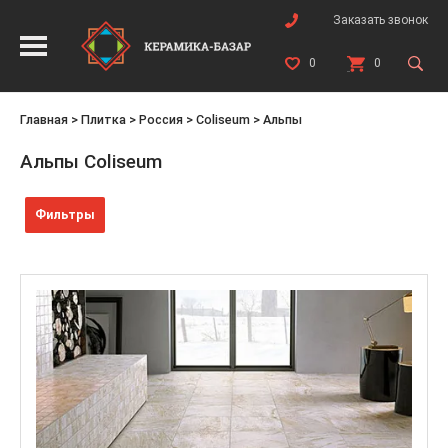
Заказать звонок
0
0
Главная
>
Плитка
>
Россия
>
Coliseum
>
Альпы
Альпы Coliseum
Фильтры