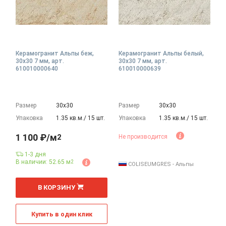
Керамогранит Альпы беж,
Керамогранит Альпы белый,
30x30 7 мм, арт.
30x30 7 мм, арт.
610010000640
610010000639
Размер
30х30
Размер
30х30
Упаковка
1.35 кв.м./ 15 шт.
Упаковка
1.35 кв.м./ 15 шт.
1 100 ₽/м
2
Не производится
1-3 дня
В наличии: 52.65 м
2
COLISEUMGRES - Альпы
2
м
В КОРЗИНУ
Купить в один клик