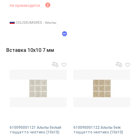
Не производится
COLISEUMGRES - Альпы
Вставка 10x10 7 мм
610090001121 Альпы белый
610090001122 Альпы беж
тоццетто челтико (10x10)
тоццетто челтико (10x10)