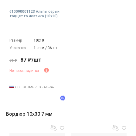
610090001123 Альпы серый
тоццетто челтико (10x10)
Размер
10х10
Упаковка
1 кв.м./ 36 шт.
87 ₽/шт
96 ₽
Не производится
COLISEUMGRES - Альпы
Бордюр 10x30 7 мм