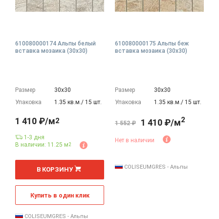
610080000174 Альпы белый
610080000175 Альпы беж
вставка мозаика (30x30)
вставка мозаика (30x30)
Размер
30х30
Размер
30х30
Упаковка
1.35 кв.м./ 15 шт.
Упаковка
1.35 кв.м./ 15 шт.
2
1 410 ₽/м
2
1 410 ₽/м
1 552 ₽
1-3 дня
Нет в наличии
В наличии: 11.25 м
2
2
м
COLISEUMGRES - Альпы
В КОРЗИНУ
Купить в один клик
COLISEUMGRES - Альпы