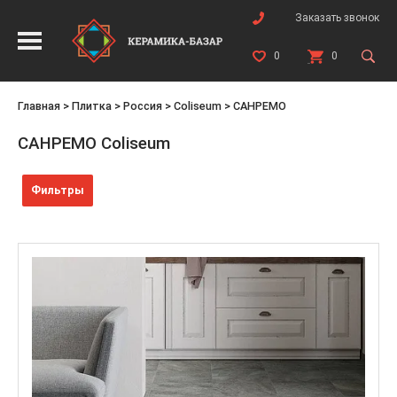
Заказать звонок
0
0
Главная
>
Плитка
>
Россия
>
Coliseum
>
САНРЕМО
САНРЕМО Coliseum
Фильтры