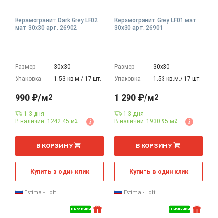
Керамогранит Dark Grey LF02
Керамогранит Grey LF01 мат
мат 30x30 арт. 26902
30x30 арт. 26901
Размер
30х30
Размер
30х30
Упаковка
1.53 кв.м./ 17 шт.
Упаковка
1.53 кв.м./ 17 шт.
990 ₽/м
1 290 ₽/м
2
2
1-3 дня
1-3 дня
В наличии: 1242.45 м
В наличии: 1930.95 м
2
2
2
2
м
м
В КОРЗИНУ
В КОРЗИНУ
Купить в один клик
Купить в один клик
Estima - Loft
Estima - Loft
В наличии
В наличии