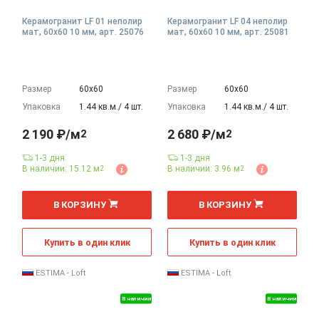
Керамогранит LF 01 неполир
Керамогранит LF 04 неполир
мат, 60x60 10 мм, арт. 25076
мат, 60x60 10 мм, арт. 25081
Размер
60х60
Размер
60х60
Упаковка
1.44 кв.м./ 4 шт.
Упаковка
1.44 кв.м./ 4 шт.
2 190 ₽/м
2 680 ₽/м
2
2
1-3 дня
1-3 дня
В наличии: 15.12 м
В наличии: 3.96 м
2
2
2
2
м
м
В КОРЗИНУ
В КОРЗИНУ
Купить в один клик
Купить в один клик
ESTIMA - Loft
ESTIMA - Loft
В наличии
В наличии