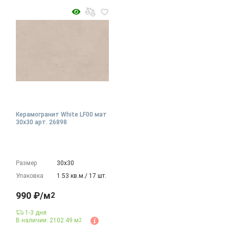
Керамогранит White LF00 мат
30x30 арт. 26898
Размер
30х30
Упаковка
1.53 кв.м./ 17 шт.
990 ₽/м
2
1-3 дня
В наличии: 2102.49 м
2