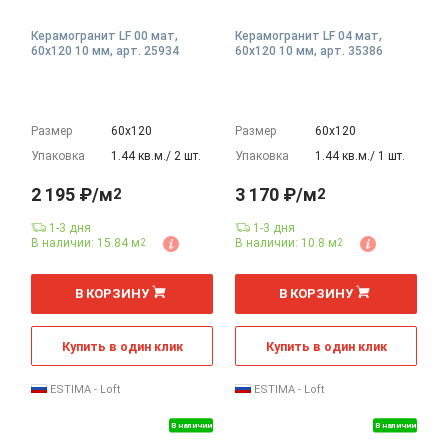
Керамогранит LF 00 мат,
Керамогранит LF 04 мат,
60x120 10 мм, арт. 25934
60x120 10 мм, арт. 35386
Размер
60х120
Размер
60х120
Упаковка
1.44 кв.м./ 2 шт.
Упаковка
1.44 кв.м./ 1 шт.
2 195 ₽/м
3 170 ₽/м
2
2
1-3 дня
1-3 дня
В наличии: 15.84 м
В наличии: 10.8 м
2
2
2
2
м
м
В КОРЗИНУ
В КОРЗИНУ
Купить в один клик
Купить в один клик
ESTIMA - Loft
ESTIMA - Loft
В наличии
В наличии