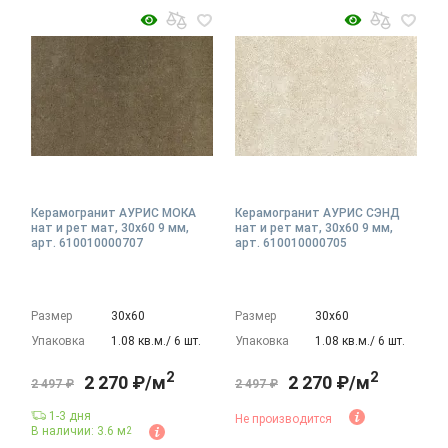
Керамогранит АУРИС МОКА
Керамогранит АУРИС СЭНД
нат и рет мат, 30x60 9 мм,
нат и рет мат, 30x60 9 мм,
арт. 610010000707
арт. 610010000705
Размер
30х60
Размер
30х60
Упаковка
1.08 кв.м./ 6 шт.
Упаковка
1.08 кв.м./ 6 шт.
2
2
2 270 ₽/м
2 270 ₽/м
2 497 ₽
2 497 ₽
1-3 дня
Не производится
В наличии: 3.6 м
2