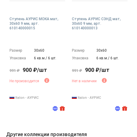
Ступень АУРИС МОКА мат,
Ступень АУРИС СЭНД мат,
30x60 9 мм, арт.
30x60 9 мм, арт.
610140000015
610140000013
Размер
30х60
Размер
30х60
Упаковка
6 кв.м./ 6 шт.
Упаковка
6 кв.м./ 6 шт.
900 ₽/шт
900 ₽/шт
991 ₽
991 ₽
Не производится
Нет в наличии
Italon - АУРИС
Italon - АУРИС
Другие коллекции производителя