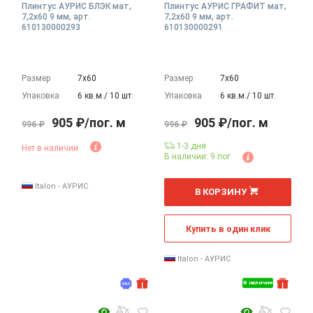
Плинтус АУРИС БЛЭК мат,
Плинтус АУРИС ГРАФИТ мат,
7,2x60 9 мм, арт.
7,2x60 9 мм, арт.
610130000293
610130000291
Размер
7х60
Размер
7х60
Упаковка
6 кв.м./ 10 шт.
Упаковка
6 кв.м./ 10 шт.
905 ₽/пог. м
905 ₽/пог. м
996 ₽
996 ₽
1-3 дня
Нет в наличии
В наличии: 9 пог
пог. м
Italon - АУРИС
В КОРЗИНУ
Купить в один клик
Italon - АУРИС
В наличии