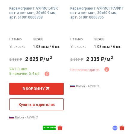
Керамогранит АУРИС БЛЭК
Керамогранит АУРИС ГРАФИТ
нат и рет мат, 30x60 9 мм,
нат и рет мат, 30x60 9 мм,
арт. 610010000708
арт. 610010000706
Размер
30х60
Размер
30х60
Упаковка
1.08 кв.м./ 6 шт.
Упаковка
1.08 кв.м./ 6 шт.
2
2
2 625 ₽/м
2 335 ₽/м
2 888 ₽
2 569 ₽
1-3 дня
Не производится
В наличии: 5.4 м
2
2
м
Italon - АУРИС
В КОРЗИНУ
Купить в один клик
Italon - АУРИС
В наличии