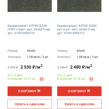
Керамогранит АУРИС БЛЭК
Керамогранит АУРИС БЛЭК
ГРИП структ мат, 60x60 9 мм,
нат и рет мат, 60x60 9 мм,
арт. 610010000716
арт. 610010000712
Размер
60х60
Размер
60х60
Упаковка
1.08 кв.м./ 3 шт.
Упаковка
1.08 кв.м./ 3 шт.
2
2
2 530 ₽/м
2 480 ₽/м
2 783 ₽
2 728 ₽
1-3 дня
1-3 дня
В наличии: 29.16 м
В наличии: 39.96 м
2
2
2
2
м
м
В КОРЗИНУ
В КОРЗИНУ
Купить в один клик
Купить в один клик