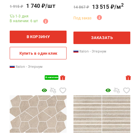
2
1 740 ₽/шт
13 515 ₽/м
1 915 ₽
14 867 ₽
1-3 дня
Под заказ
В наличии: 6 шт
2
м
В КОРЗИНУ
ЗАКАЗАТЬ
Italon - Этернум
Купить в один клик
Italon - Этернум
В наличии