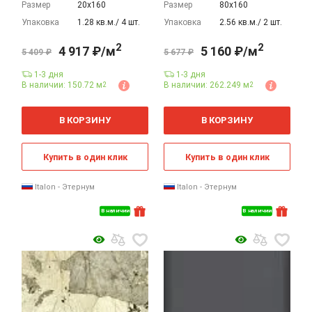
Размер
20х160
Размер
80х160
Упаковка
1.28 кв.м./ 4 шт.
Упаковка
2.56 кв.м./ 2 шт.
2
2
4 917 ₽/м
5 160 ₽/м
5 409 ₽
5 677 ₽
1-3 дня
1-3 дня
В наличии: 150.72 м
В наличии: 262.249 м
2
2
2
2
м
м
В КОРЗИНУ
В КОРЗИНУ
Купить в один клик
Купить в один клик
Italon - Этернум
Italon - Этернум
В наличии
В наличии