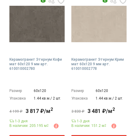
Керамогранит Этернум Кофи
Керамогранит Этернум Крим
мат 60x120 9 мм арт.
мат 60x120 9 мм арт.
610010002780
610010002778
Размер
60х120
Размер
60х120
Упаковка
1.44 кв.м./ 2 шт.
Упаковка
1.44 кв.м./ 2 шт.
2
2
3 817 ₽/м
3 481 ₽/м
4 199 ₽
3 830 ₽
1-3 дня
1-3 дня
В наличии: 205.195 м
В наличии: 151.2 м
2
2