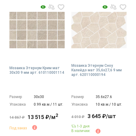
Мозаика Этернум Сноу
Мозаика Этернум Крим мат
Калейдо мат 35,6x27,6 9 мм
30x30 9 мм арт. 610110001114
арт. 620110000194
Размер
30х30
Размер
35.6х27.6
Упаковка
0.99 кв.м./ 11 шт.
Упаковка
10 кв.м./ 10 шт.
2
3 645 ₽/шт
13 515 ₽/м
4 010 ₽
14 867 ₽
1-3 дня
Под заказ
В наличии: