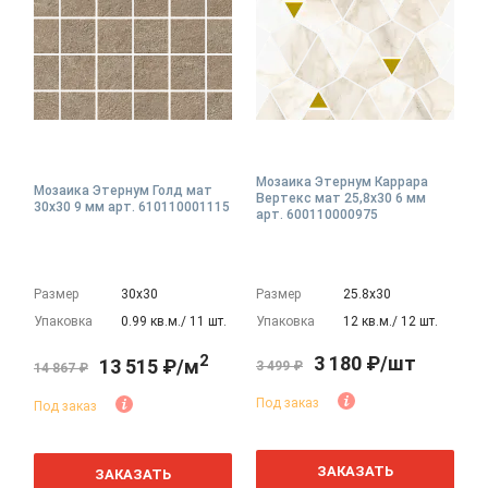
Мозаика Этернум Каррара
Мозаика Этернум Голд мат
Вертекс мат 25,8x30 6 мм
30x30 9 мм арт. 610110001115
арт. 600110000975
Размер
30х30
Размер
25.8х30
Упаковка
0.99 кв.м./ 11 шт.
Упаковка
12 кв.м./ 12 шт.
2
3 180 ₽/шт
13 515 ₽/м
3 499 ₽
14 867 ₽
Под заказ
Под заказ
2
м
ЗАКАЗАТЬ
ЗАКАЗАТЬ