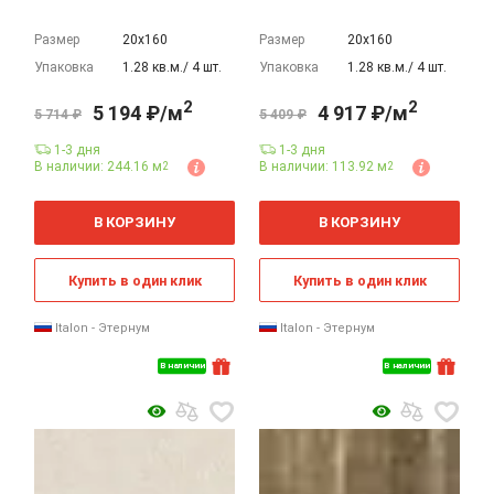
Размер
20х160
Размер
20х160
Упаковка
1.28 кв.м./ 4 шт.
Упаковка
1.28 кв.м./ 4 шт.
2
2
5 194 ₽/м
4 917 ₽/м
5 714 ₽
5 409 ₽
1-3 дня
1-3 дня
В наличии: 244.16 м
В наличии: 113.92 м
2
2
2
2
м
м
В КОРЗИНУ
В КОРЗИНУ
Купить в один клик
Купить в один клик
Italon - Этернум
Italon - Этернум
В наличии
В наличии