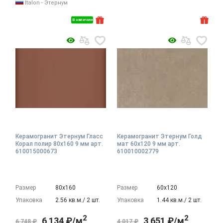
Italon - Этернум
В наличии
Керамогранит Этернум Гласс
Керамогранит Этернум Голд
Корал полир 80x160 9 мм арт.
мат 60x120 9 мм арт.
610015000673
610010002779
Размер
80х160
Размер
60х120
Упаковка
2.56 кв.м./ 2 шт.
Упаковка
1.44 кв.м./ 2 шт.
2
2
6 134 ₽/м
3 651 ₽/м
6 748 ₽
4 017 ₽