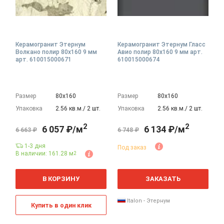
Керамогранит Этернум
Керамогранит Этернум Гласс
Волкано полир 80x160 9 мм
Авио полир 80x160 9 мм арт.
арт. 610015000671
610015000674
Размер
80х160
Размер
80х160
Упаковка
2.56 кв.м./ 2 шт.
Упаковка
2.56 кв.м./ 2 шт.
2
2
6 057 ₽/м
6 134 ₽/м
6 663 ₽
6 748 ₽
1-3 дня
Под заказ
В наличии: 161.28 м
2
2
2
м
м
В КОРЗИНУ
ЗАКАЗАТЬ
Italon - Этернум
Купить в один клик