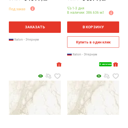
1-3 дня
Под заказ
В наличии: 386.636 м
2
2
2
м
м
ЗАКАЗАТЬ
В КОРЗИНУ
Italon - Этернум
Купить в один клик
Italon - Этернум
В наличии