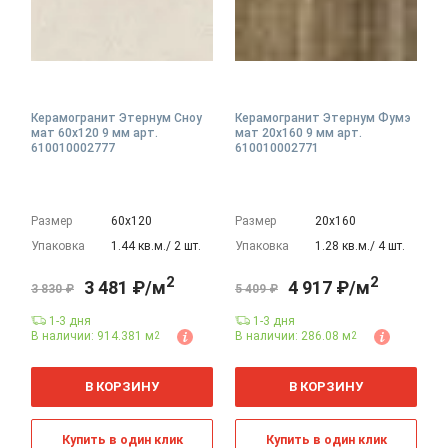
Керамогранит Этернум Сноу
Керамогранит Этернум Фумэ
мат 60x120 9 мм арт.
мат 20x160 9 мм арт.
610010002777
610010002771
Размер
60х120
Размер
20х160
Упаковка
1.44 кв.м./ 2 шт.
Упаковка
1.28 кв.м./ 4 шт.
2
2
3 481 ₽/м
4 917 ₽/м
3 830 ₽
5 409 ₽
1-3 дня
1-3 дня
В наличии: 914.381 м
В наличии: 286.08 м
2
2
2
2
м
м
В КОРЗИНУ
В КОРЗИНУ
Купить в один клик
Купить в один клик