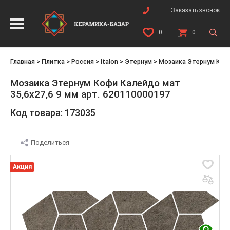
Заказать звонок
0
0
Главная
>
Плитка
>
Россия
>
Italon
>
Этернум
>
Мозаика Этернум Кофи 
Мозаика Этернум Кофи Калейдо мат
35,6x27,6 9 мм арт. 620110000197
Код товара: 173035
Поделиться
Акция