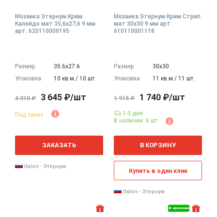
Мозаика Этернум Крим
Мозаика Этернум Крим Стрип
Калейдо мат 35,6x27,6 9 мм
мат 30x30 9 мм арт.
арт. 620110000195
610110001118
Размер
35.6х27.6
Размер
30х30
Упаковка
10 кв.м./ 10 шт.
Упаковка
11 кв.м./ 11 шт.
3 645 ₽/шт
1 740 ₽/шт
4 010 ₽
1 915 ₽
1-3 дня
Под заказ
В наличии: 6 шт
ЗАКАЗАТЬ
В КОРЗИНУ
Italon - Этернум
Купить в один клик
Italon - Этернум
В наличии