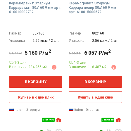
Керамогранит Этернум
Керамогранит Этернум
Каррара мат 80x160 9 мм арт.
Каррара полир 80x160 9 мм
610010002782
арт. 610015000672
Размер
80х160
Размер
80х160
Упаковка
2.56 кв.м./ 2 шт.
Упаковка
2.56 кв.м./ 2 шт.
2
2
5 160 ₽/м
6 057 ₽/м
5 677 ₽
6 663 ₽
1-3 дня
1-3 дня
В наличии: 234.255 м
В наличии: 116.487 м
2
2
2
2
м
м
В КОРЗИНУ
В КОРЗИНУ
Купить в один клик
Купить в один клик
Italon - Этернум
Italon - Этернум
В наличии
В наличии