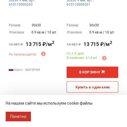
30x30 9 мм, арт.
30x30 9 мм, арт.
610110000253
610110000251
Размер
30х30
Размер
30х30
Упаковка
0.9 кв.м./ 10 шт.
Упаковка
0.9 кв.м./ 10 шт.
2
2
13 715 ₽/м
13 715 ₽/м
15 087 ₽
15 087 ₽
1-3 дня
Не производится
В наличии: 4.14 м
2
2
м
Italon - МАТЕРИЯ
В КОРЗИНУ
Купить в один клик
Italon - МАТЕРИЯ
На нашем сайте мы используем cookie файлы
В наличии
Понятно
Плинтус 7,2x80 9 мм