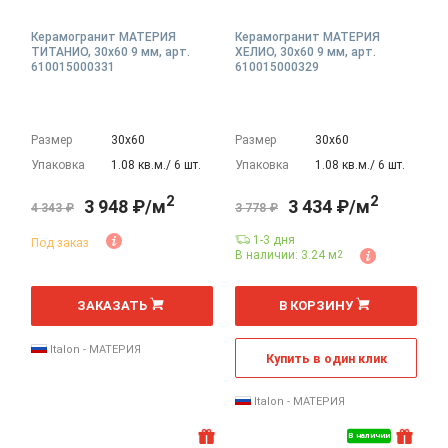
Керамогранит МАТЕРИЯ
Керамогранит МАТЕРИЯ
ТИТАНИО, 30x60 9 мм, арт.
ХЕЛИО, 30x60 9 мм, арт.
610015000331
610015000329
Размер
30х60
Размер
30х60
Упаковка
1.08 кв.м./ 6 шт.
Упаковка
1.08 кв.м./ 6 шт.
2
2
3 948 ₽/м
3 434 ₽/м
4 343 ₽
3 778 ₽
1-3 дня
Под заказ
В наличии: 3.24 м
2
2
2
м
м
ЗАКАЗАТЬ
В КОРЗИНУ
Italon - МАТЕРИЯ
Купить в один клик
Italon - МАТЕРИЯ
В наличии