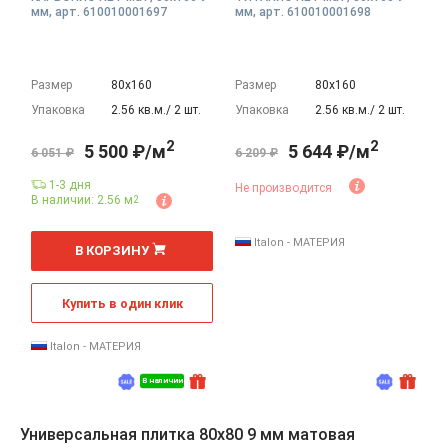
мм, арт. 610010001697
мм, арт. 610010001698
Размер
80х160
Размер
80х160
Упаковка
2.56 кв.м./ 2 шт.
Упаковка
2.56 кв.м./ 2 шт.
2
2
5 500 ₽/м
5 644 ₽/м
6 051 ₽
6 209 ₽
1-3 дня
Не производится
В наличии: 2.56 м
2
2
м
Italon - МАТЕРИЯ
В КОРЗИНУ
Купить в один клик
Italon - МАТЕРИЯ
В наличии
Универсальная плитка 80x80 9 мм матовая