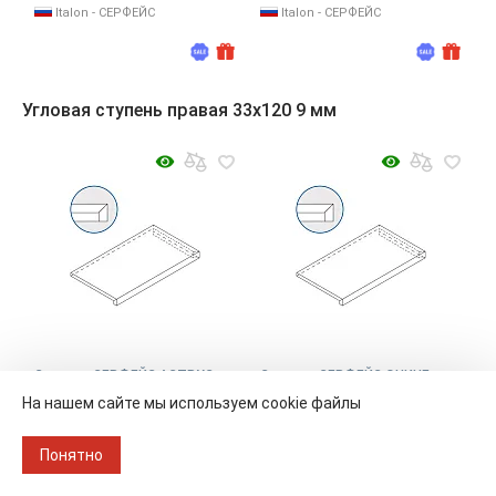
Italon - СЕРФЕЙС
Italon - СЕРФЕЙС
Угловая ступень правая 33x120 9 мм
Ступень СЕРФЕЙС АСТРУС
Ступень СЕРФЕЙС ОНИЧЕ
полир, 33x120 9 мм, арт.
МИЭЛЕ полир, 33x120 9 мм,
На нашем сайте мы используем cookie файлы
620070001039
арт. 620070001037
Понятно
Размер
33х120
Размер
33х120