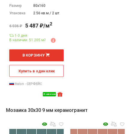
Размер
80х160
Упаковка
2.56 кв.м./ 2 шт.
2
5 487 ₽/м
6 036 ₽
1-3 дня
В наличии: 51.205 м
2
2
м
В КОРЗИНУ
Купить в один клик
Italon - СЕРФЕЙС
В наличии
Мозаика 30x30 9 мм керамогранит