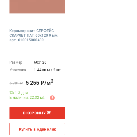
Керамогранит СЕРФЕЙС
СКАРЛЕТ ПАТ, 60x120 9 мм,
арт. 610015000439
Размер
60х120
Упаковка
1.44 кв.м./ 2 шт.
2
5 255 ₽/м
5 781 ₽
1-3 дня
В наличии: 22.32 м
2
2
м
В КОРЗИНУ
Купить в один клик