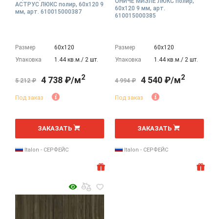
ОНИЧЕ МИЭЛЕ ЛЮКС полир,
АСТРУС ЛЮКС полир, 60x120 9
60x120 9 мм, арт.
мм, арт. 610015000387
610015000385
Размер
60х120
Размер
60х120
Упаковка
1.44 кв.м./ 2 шт.
Упаковка
1.44 кв.м./ 2 шт.
2
2
4 738 ₽/м
4 540 ₽/м
5 212 ₽
4 994 ₽
Под заказ
Под заказ
2
2
м
м
ЗАКАЗАТЬ
ЗАКАЗАТЬ
Italon - СЕРФЕЙС
Italon - СЕРФЕЙС