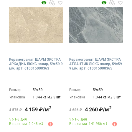
Керамогранит ШАРМ ЭКСТРА
Керамогранит ШАРМ ЭКСТРА
АРКАДИА ЛЮКС полир, 59x59 9
АТЛАНТИК ЛЮКС полир, 59x59
мм, арт. 610015000363
9 мм, арт. 610015000365
Размер
59х59
Размер
59х59
Упаковка
1.044 кв.м./ 3 шт.
Упаковка
1.044 кв.м./ 3 шт.
2
2
4 159 ₽/м
4 260 ₽/м
4 575 ₽
4 686 ₽
1-3 дня
1-3 дня
В наличии: 9.048 м
В наличии: 141.986 м
2
2