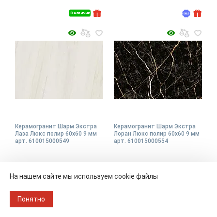
В наличии
Керамогранит Шарм Экстра
Керамогранит Шарм Экстра
Лаза Люкс полир 60x60 9 мм
Лоран Люкс полир 60x60 9 мм
арт. 610015000549
арт. 610015000554
На нашем сайте мы используем cookie файлы
Размер
60х60
Размер
60х60
Упаковка
1.08 кв.м./ 3 шт.
Упаковка
1.08 кв.м./ 3 шт.
Понятно
2
2
4 905 ₽/м
5 283 ₽/м
5 396 ₽
5 812 ₽