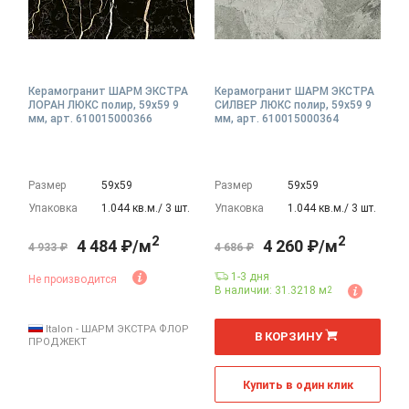
Керамогранит ШАРМ ЭКСТРА
Керамогранит ШАРМ ЭКСТРА
ЛОРАН ЛЮКС полир, 59x59 9
СИЛВЕР ЛЮКС полир, 59x59 9
мм, арт. 610015000366
мм, арт. 610015000364
Размер
59х59
Размер
59х59
Упаковка
1.044 кв.м./ 3 шт.
Упаковка
1.044 кв.м./ 3 шт.
2
2
4 484 ₽/м
4 260 ₽/м
4 933 ₽
4 686 ₽
1-3 дня
Не производится
В наличии: 31.3218 м
2
2
м
Italon - ШАРМ ЭКСТРА ФЛОР
В КОРЗИНУ
ПРОДЖЕКТ
Купить в один клик