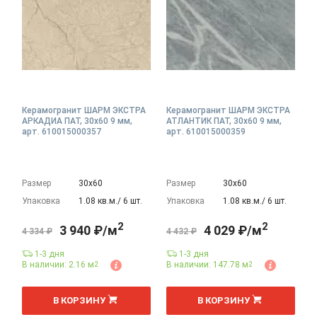
Керамогранит ШАРМ ЭКСТРА
Керамогранит ШАРМ ЭКСТРА
АРКАДИА ПАТ, 30x60 9 мм,
АТЛАНТИК ПАТ, 30x60 9 мм,
арт. 610015000357
арт. 610015000359
Размер
30х60
Размер
30х60
Упаковка
1.08 кв.м./ 6 шт.
Упаковка
1.08 кв.м./ 6 шт.
2
2
3 940 ₽/м
4 029 ₽/м
4 334 ₽
4 432 ₽
1-3 дня
1-3 дня
В наличии: 2.16 м
В наличии: 147.78 м
2
2
2
2
м
м
В КОРЗИНУ
В КОРЗИНУ