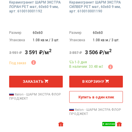
Керамогранит ШАРМ ЭКСТРА
Керамогранит ШАРМ ЭКСТРА
ЛОРАН РЕТ мат, 60x60 9 мм,
СИЛВЕР РЕТ мат, 60x60 9 мм,
арт. 610010001192
арт. 610010001190
Размер
60х60
Размер
60х60
Упаковка
1.08 кв.м./ 3 шт.
Упаковка
1.08 кв.м./ 3 шт.
2
2
3 591 ₽/м
3 506 ₽/м
3 951 ₽
3 857 ₽
1-3 дня
Под заказ
В наличии: 33.48 м
2
2
2
м
м
ЗАКАЗАТЬ
В КОРЗИНУ
Italon - ШАРМ ЭКСТРА ФЛОР
Купить в один клик
ПРОДЖЕКТ
Italon - ШАРМ ЭКСТРА ФЛОР
ПРОДЖЕКТ
В наличии