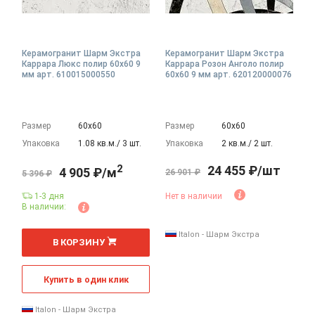
Керамогранит Шарм Экстра
Керамогранит Шарм Экстра
Каррара Люкс полир 60x60 9
Каррара Розон Анголо полир
мм арт. 610015000550
60x60 9 мм арт. 620120000076
Размер
60х60
Размер
60х60
Упаковка
1.08 кв.м./ 3 шт.
Упаковка
2 кв.м./ 2 шт.
2
24 455 ₽/шт
4 905 ₽/м
26 901 ₽
5 396 ₽
1-3 дня
Нет в наличии
В наличии:
2
Italon - Шарм Экстра
м
В КОРЗИНУ
Купить в один клик
Italon - Шарм Экстра