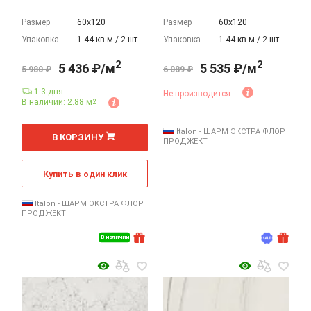
Размер
60х120
Размер
60х120
Упаковка
1.44 кв.м./ 2 шт.
Упаковка
1.44 кв.м./ 2 шт.
2
2
5 436 ₽/м
5 535 ₽/м
5 980 ₽
6 089 ₽
1-3 дня
Не производится
В наличии: 2.88 м
2
2
м
Italon - ШАРМ ЭКСТРА ФЛОР
В КОРЗИНУ
ПРОДЖЕКТ
Купить в один клик
Italon - ШАРМ ЭКСТРА ФЛОР
ПРОДЖЕКТ
В наличии