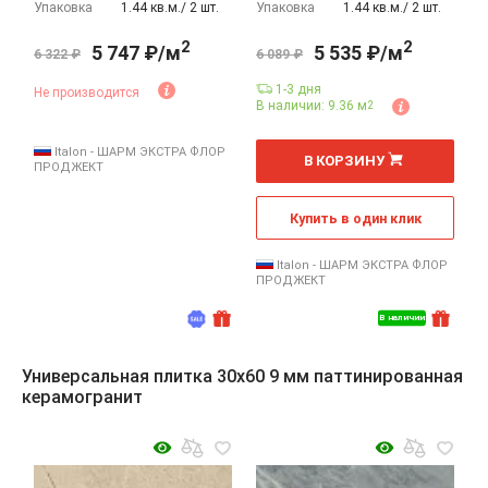
Упаковка
1.44 кв.м./ 2 шт.
Упаковка
1.44 кв.м./ 2 шт.
2
2
5 747 ₽/м
5 535 ₽/м
6 322 ₽
6 089 ₽
1-3 дня
Не производится
В наличии: 9.36 м
2
2
м
Italon - ШАРМ ЭКСТРА ФЛОР
В КОРЗИНУ
ПРОДЖЕКТ
Купить в один клик
Italon - ШАРМ ЭКСТРА ФЛОР
ПРОДЖЕКТ
В наличии
Универсальная плитка 30x60 9 мм паттинированная
керамогранит