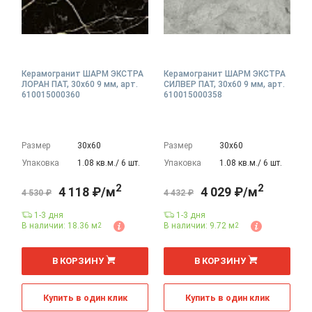
Керамогранит ШАРМ ЭКСТРА
Керамогранит ШАРМ ЭКСТРА
ЛОРАН ПАТ, 30x60 9 мм, арт.
СИЛВЕР ПАТ, 30x60 9 мм, арт.
610015000360
610015000358
Размер
30х60
Размер
30х60
Упаковка
1.08 кв.м./ 6 шт.
Упаковка
1.08 кв.м./ 6 шт.
2
2
4 118 ₽/м
4 029 ₽/м
4 530 ₽
4 432 ₽
1-3 дня
1-3 дня
В наличии: 18.36 м
В наличии: 9.72 м
2
2
2
2
м
м
В КОРЗИНУ
В КОРЗИНУ
Купить в один клик
Купить в один клик