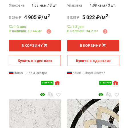
Упаковка
1.08 кв.м./ 3 шт.
Упаковка
1.08 кв.м./ 3 шт.
2
2
4 905 ₽/м
5 022 ₽/м
5 396 ₽
5 525 ₽
1-3 дня
1-3 дня
В наличии: 10.44 м
В наличии: 34.2 м
2
2
2
2
м
м
В КОРЗИНУ
В КОРЗИНУ
Купить в один клик
Купить в один клик
Italon - Шарм Экстра
Italon - Шарм Экстра
В наличии
В наличии