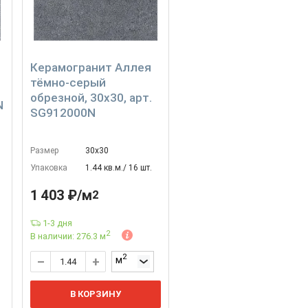
Керамогранит Аллея
тёмно-серый
обрезной, 30x30, арт.
N
SG912000N
Размер
30х30
Упаковка
1.44 кв.м./ 16 шт.
1 403 ₽/м
2
1-3 дня
2
В наличии: 276.3 м
2
м
В КОРЗИНУ