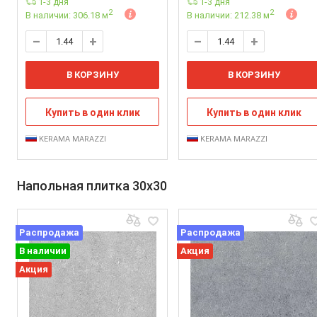
1-3 дня
1-3 дня
2
2
В наличии: 306.18 м
В наличии: 212.38 м
В КОРЗИНУ
В КОРЗИНУ
Купить в один клик
Купить в один клик
KERAMA MARAZZI
KERAMA MARAZZI
Напольная плитка 30x30
Распродажа
Распродажа
В наличии
Акция
Акция