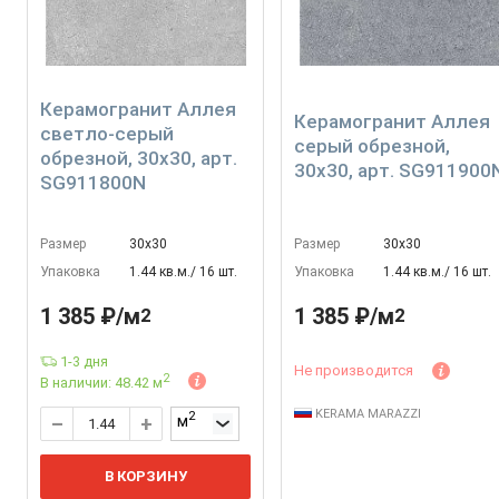
Керамогранит Аллея
Керамогранит Аллея
светло-серый
серый обрезной,
обрезной, 30x30, арт.
30x30, арт. SG911900
SG911800N
Размер
30х30
Размер
30х30
Упаковка
1.44 кв.м./ 16 шт.
Упаковка
1.44 кв.м./ 16 шт.
1 385 ₽/м
1 385 ₽/м
2
2
1-3 дня
Не производится
2
В наличии: 48.42 м
KERAMA MARAZZI
2
м
В КОРЗИНУ