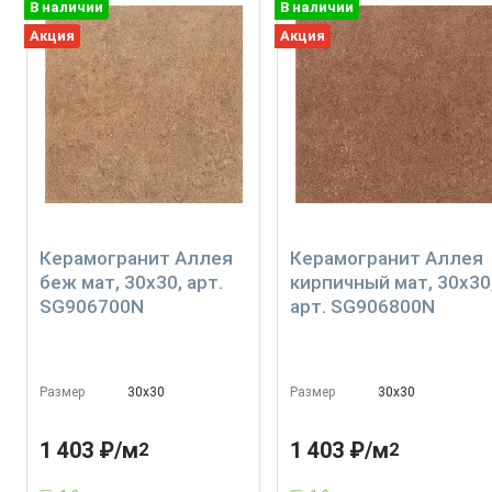
В наличии
В наличии
Акция
Акция
Керамогранит Аллея
Керамогранит Аллея
беж мат, 30x30, арт.
кирпичный мат, 30x30
SG906700N
арт. SG906800N
Размер
30х30
Размер
30х30
1 403 ₽/м
1 403 ₽/м
2
2