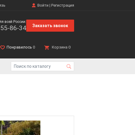
язь
Войти
|
Регистрация
ля всей России:
Заказать звонок
555-86-34
Понравилось
0
Корзина
0