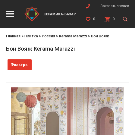
Заказать звонок
0
0
Главная
>
Плитка
>
Россия
>
Kerama Marazzi
>
Бон Вояж
Бон Вояж Kerama Marazzi
Фильтры