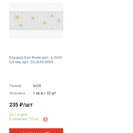
Бордюр Бон Вояж мат, 6,3x20
6,9 мм, арт. DC/A39/5009
Размер
6х20
Упаковка
1 кв.м./ 32 шт.
235 ₽/шт
1-3 дня
В наличии: 73 шт
шт