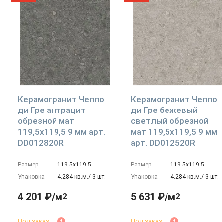
Керамогранит Чеппо
Керамогранит Чеппо
ди Гре антрацит
ди Гре бежевый
обрезной мат
светлый обрезной
119,5x119,5 9 мм арт.
мат 119,5x119,5 9 мм
DD012820R
арт. DD012520R
Размер
119.5х119.5
Размер
119.5х119.5
Упаковка
4.284 кв.м./ 3 шт.
Упаковка
4.284 кв.м./ 3 шт.
4 201 ₽/м
5 631 ₽/м
2
2
Под заказ
Под заказ