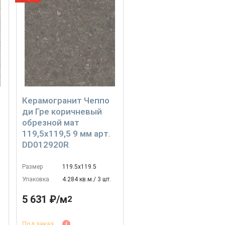
Керамогранит Чеппо
ди Гре коричневый
обрезной мат
119,5x119,5 9 мм арт.
DD012920R
Размер
119.5х119.5
Упаковка
4.284 кв.м./ 3 шт.
5 631 ₽/м
2
Под заказ