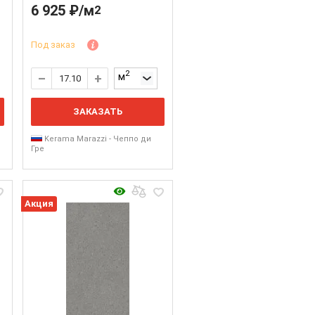
6 925 ₽/м
2
Под заказ
2
м
ЗАКАЗАТЬ
Kerama Marazzi - Чеппо ди
Гре
Акция