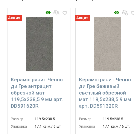
Акция
Акция
Керамогранит Чеппо
Керамогранит Чеппо
ди Гре антрацит
ди Гре бежевый
обрезной мат
светлый обрезной
119,5x238,5 9 мм арт.
мат 119,5x238,5 9 мм
DD591620R
арт. DD591320R
Размер
119.5х238.5
Размер
119.5х238.5
Упаковка
17.1 кв.м./ 6 шт.
Упаковка
17.1 кв.м./ 6 шт.