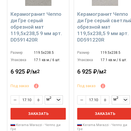
Керамогранит Чеппо
Керамогранит Чеппо
ди Гре серый
ди Гре серый светлы
обрезной мат
обрезной мат
119,5x238,5 9 мм арт.
119,5x238,5 9 мм арт.
DD591420R
DD591220R
Размер
119.5х238.5
Размер
119.5х238.5
Упаковка
17.1 кв.м./ 6 шт.
Упаковка
17.1 кв.м./ 6 шт.
6 925 ₽/м
6 925 ₽/м
2
2
Под заказ
Под заказ
2
2
м
м
ЗАКАЗАТЬ
ЗАКАЗАТЬ
Kerama Marazzi - Чеппо ди
Kerama Marazzi - Чеппо ди
Гре
Гре