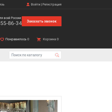
язь
Войти
|
Регистрация
ля всей России:
Заказать звонок
555-86-34
Понравилось
0
Корзина
0