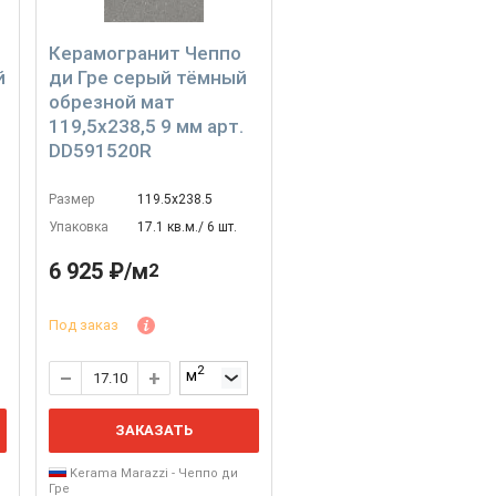
Керамогранит Чеппо
й
ди Гре серый тёмный
обрезной мат
119,5x238,5 9 мм арт.
DD591520R
Размер
119.5х238.5
Упаковка
17.1 кв.м./ 6 шт.
6 925 ₽/м
2
Под заказ
2
м
ЗАКАЗАТЬ
Kerama Marazzi - Чеппо ди
Гре