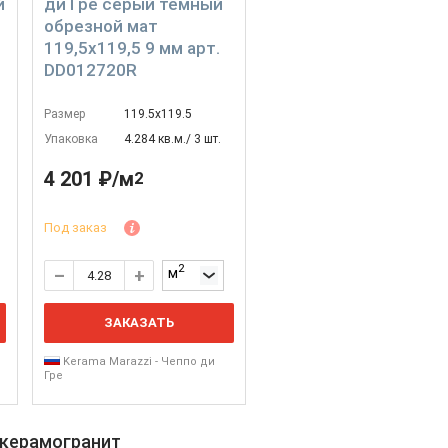
й
ди Гре серый тёмный
обрезной мат
119,5x119,5 9 мм арт.
DD012720R
Размер
119.5х119.5
Упаковка
4.284 кв.м./ 3 шт.
4 201 ₽/м
2
Под заказ
2
м
ЗАКАЗАТЬ
Kerama Marazzi - Чеппо ди
Гре
 керамогранит