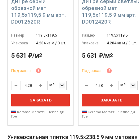
ди Гре серый
ди Гре серый светлы
обрезной мат
обрезной мат
119,5x119,5 9 мм арт.
119,5x119,5 9 мм арт.
DD012620R
DD012420R
Размер
119.5х119.5
Размер
119.5х119.5
Упаковка
4.284 кв.м./ 3 шт.
Упаковка
4.284 кв.м./ 3 шт.
5 631 ₽/м
5 631 ₽/м
2
2
Под заказ
Под заказ
2
2
м
м
ЗАКАЗАТЬ
ЗАКАЗАТЬ
Kerama Marazzi - Чеппо ди
Kerama Marazzi - Чеппо ди
Гре
Гре
Универсальная плитка 119,5x238,5 9 мм матовая