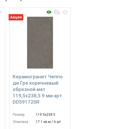
Акция
Керамогранит Чеппо
ди Гре коричневый
обрезной мат
119,5x238,5 9 мм арт.
DD591720R
Размер
119.5х238.5
Упаковка
17.1 кв.м./ 6 шт.