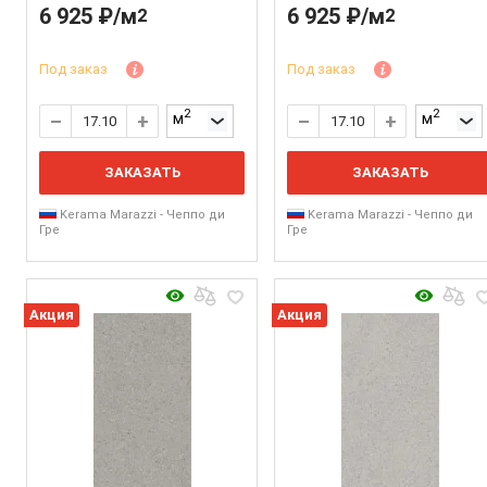
6 925 ₽/м
6 925 ₽/м
2
2
Под заказ
Под заказ
2
2
м
м
ЗАКАЗАТЬ
ЗАКАЗАТЬ
Kerama Marazzi - Чеппо ди
Kerama Marazzi - Чеппо ди
Гре
Гре
Акция
Акция