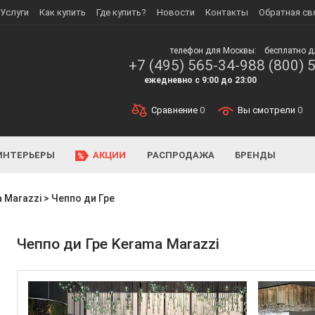
Услуги
Как купить
Где купить?
Новости
Контакты
Обратная св
телефон для Москвы:
бесплатно д
+7 (495) 565-34-98
8 (800) 
ежедневно с 9:00 до 23:00
Сравнение
0
Вы смотрели
0
ИНТЕРЬЕРЫ
АКЦИИ
РАСПРОДАЖА
БРЕНДЫ
 Marazzi
>
Чеппо ди Гре
Чеппо ди Гре Kerama Marazzi