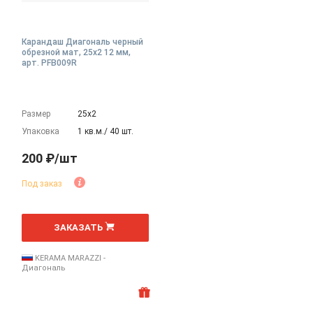
Карандаш Диагональ черный
обрезной мат, 25x2 12 мм,
арт. PFB009R
Размер
25х2
Упаковка
1 кв.м./ 40 шт.
200 ₽/шт
Под заказ
шт
ЗАКАЗАТЬ
KERAMA MARAZZI -
Диагональ