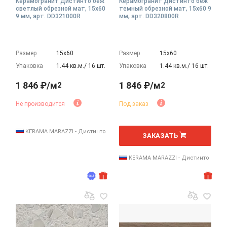
Керамогранит Дистинто беж
Керамогранит Дистинто беж
светлый обрезной мат, 15x60
темный обрезной мат, 15x60 9
9 мм, арт. DD321000R
мм, арт. DD320800R
Размер
15х60
Размер
15х60
Упаковка
1.44 кв.м./ 16 шт.
Упаковка
1.44 кв.м./ 16 шт.
1 846 ₽/м
1 846 ₽/м
2
2
Не производится
Под заказ
2
м
KERAMA MARAZZI - Дистинто
ЗАКАЗАТЬ
KERAMA MARAZZI - Дистинто