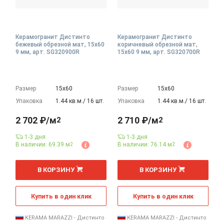
Керамогранит Дистинто
Керамогранит Дистинто
бежевый обрезной мат, 15x60
коричневый обрезной мат,
9 мм, арт. SG320900R
15x60 9 мм, арт. SG320700R
Размер
15х60
Размер
15х60
Упаковка
1.44 кв.м./ 16 шт.
Упаковка
1.44 кв.м./ 16 шт.
2 702 ₽/м
2 710 ₽/м
2
2
1-3 дня
1-3 дня
В наличии: 69.39 м
В наличии: 76.14 м
2
2
2
2
м
м
В КОРЗИНУ
В КОРЗИНУ
Купить в один клик
Купить в один клик
KERAMA MARAZZI - Дистинто
KERAMA MARAZZI - Дистинто