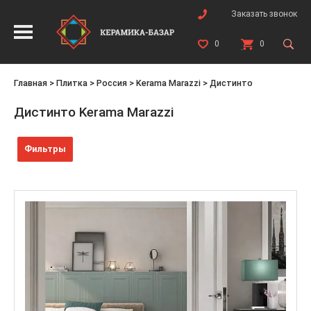
Заказать звонок
0
0
Главная
>
Плитка
>
Россия
>
Kerama Marazzi
>
Дистинто
Дистинто Kerama Marazzi
Фильтры