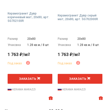
Керамогранит Дувр
Керамогранит Дувр серый
коричневый мат, 20x80, арт.
мат, 20x80, арт. SG702000R
SG702100R
Размер
20х80
Размер
20х80
Упаковка
1.28 кв.м./ 8 шт.
Упаковка
1.28 кв.м./ 8 шт.
1 763 ₽/м
1 763 ₽/м
2
2
Под заказ
Под заказ
2
2
м
м
ЗАКАЗАТЬ
ЗАКАЗАТЬ
KERAMA MARAZZI
KERAMA MARAZZI