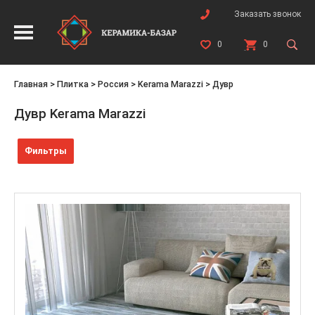
Заказать звонок
0
0
Главная
>
Плитка
>
Россия
>
Kerama Marazzi
>
Дувр
Дувр Kerama Marazzi
Фильтры