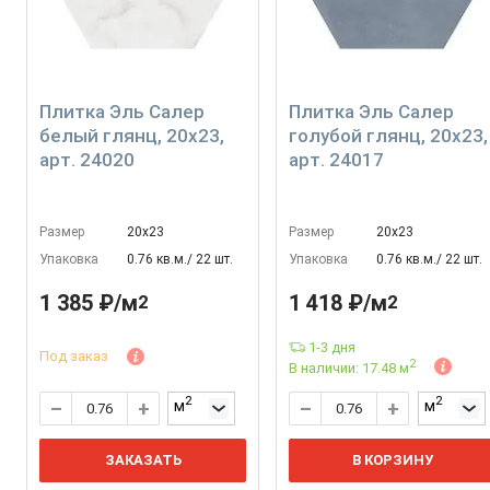
Плитка Эль Салер
Плитка Эль Салер
белый глянц, 20x23,
голубой глянц, 20x23,
арт. 24020
арт. 24017
Размер
20х23
Размер
20х23
Упаковка
0.76 кв.м./ 22 шт.
Упаковка
0.76 кв.м./ 22 шт.
1 385 ₽/м
1 418 ₽/м
2
2
1-3 дня
Под заказ
2
В наличии: 17.48 м
2
2
м
м
ЗАКАЗАТЬ
В КОРЗИНУ