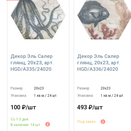
Декор Эль Салер
Декор Эль Салер
глянц, 20x23, арт.
глянц, 20x23, арт.
HGD/A335/24020
HGD/A336/24020
Размер
20х23
Размер
20х23
Упаковка
1 кв.м./ 24 шт.
Упаковка
1 кв.м./ 24 шт.
100 ₽/шт
493 ₽/шт
1-3 дня
Под заказ
В наличии: 14 шт