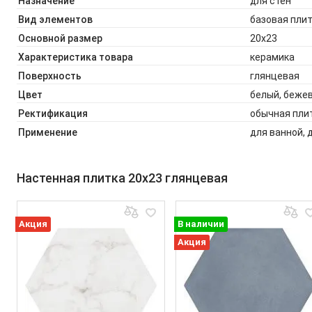
Назначение
для стен
Вид элементов
базовая плит
Основной размер
20x23
Характеристика товара
керамика
Поверхность
глянцевая
Цвет
белый, беже
Ректификация
обычная пли
Применение
для ванной, 
Настенная плитка 20x23 глянцевая
Акция
В наличии
Акция