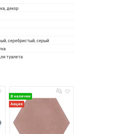
ка, декор
вый, серебристый, серый
тка
для туалета
В наличии
Акция