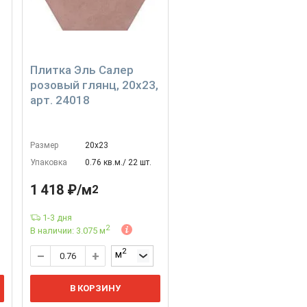
Плитка Эль Салер
розовый глянц, 20x23,
арт. 24018
Размер
20х23
Упаковка
0.76 кв.м./ 22 шт.
1 418 ₽/м
2
1-3 дня
2
В наличии: 3.075 м
2
м
В КОРЗИНУ