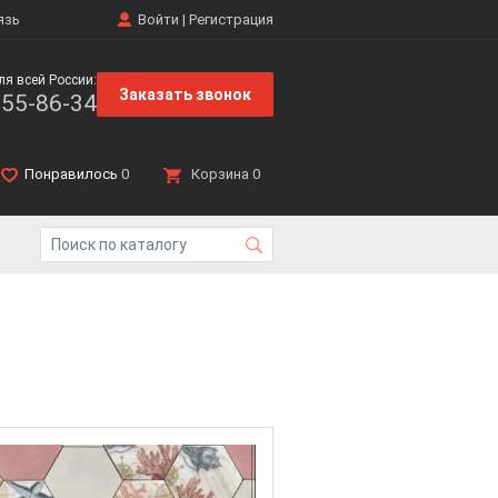
язь
Войти
|
Регистрация
ля всей России:
Заказать звонок
555-86-34
Понравилось
0
Корзина
0