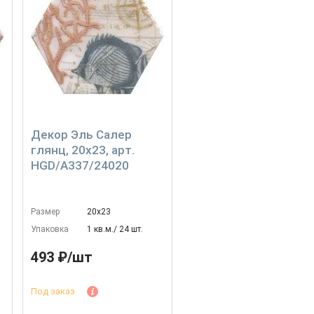
Декор Эль Салер
глянц, 20x23, арт.
HGD/A337/24020
Размер
20х23
Упаковка
1 кв.м./ 24 шт.
493 ₽/шт
Под заказ