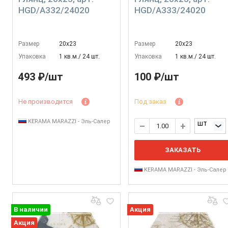
HGD/A332/24020
HGD/A333/24020
Размер
20х23
Размер
20х23
Упаковка
1 кв.м./ 24 шт.
Упаковка
1 кв.м./ 24 шт.
493 ₽/шт
100 ₽/шт
Не производится
Под заказ
KERAMA MARAZZI - Эль-Салер
шт
ЗАКАЗАТЬ
KERAMA MARAZZI - Эль-Салер
В наличии
Акция
Акция