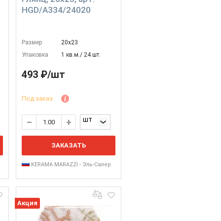
HGD/A334/24020
Размер
20х23
Упаковка
1 кв.м./ 24 шт.
493 ₽/шт
Под заказ
шт
ЗАКАЗАТЬ
KERAMA MARAZZI - Эль-Салер
Акция