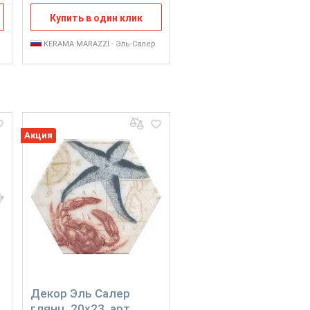
Купить в один клик
KERAMA MARAZZI - Эль-Салер
Акция
Декор Эль Салер
глянц, 20x23, арт.