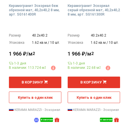
Керамогранит Эскориал беж
Керамогранит Эскориал
обрезной мат, 40,2x40,2 8 мм,
серый обрезной мат, 40,2x40,2
арт. SG161400R
8 мм, арт. SG161300R
Размер
40.2х40.2
Размер
40.2х40.2
Упаковка
1.62 кв.м./ 10 шт.
Упаковка
1.62 кв.м./ 10 шт.
1 966 ₽/м
1 966 ₽/м
2
2
1-3 дня
1-3 дня
В наличии: 113.724 м
В наличии: 22.68 м
2
2
2
2
м
м
В КОРЗИНУ
В КОРЗИНУ
Купить в один клик
Купить в один клик
KERAMA MARAZZI - Эскориал
KERAMA MARAZZI - Эскориал
В наличии
В наличии