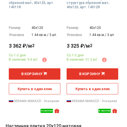
обрезной мат, 40x120, арт.
структура обрезной мат,
14011R
40x120, арт. 14012R
Размер
40х120
Размер
40х120
Упаковка
1.44 кв.м./ 3 шт.
Упаковка
1.44 кв.м./ 3 шт.
3 362 ₽/м
3 325 ₽/м
2
2
1-3 дня
1-3 дня
В наличии: 9.6 м
В наличии: 31.2 м
2
2
2
2
м
м
В КОРЗИНУ
В КОРЗИНУ
Купить в один клик
Купить в один клик
KERAMA MARAZZI - Эскориал
KERAMA MARAZZI - Эскориал
В наличии
В наличии
Настенная плитка 20x120 матовая