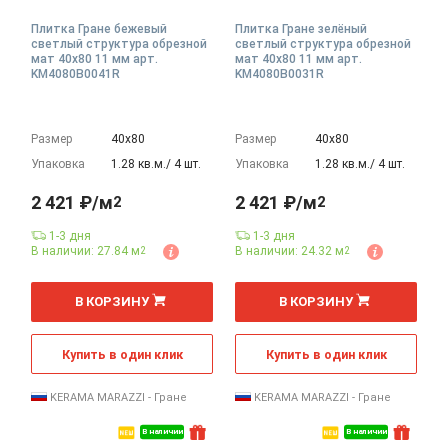
Плитка Гране бежевый
Плитка Гране зелёный
светлый структура обрезной
светлый структура обрезной
мат 40x80 11 мм арт.
мат 40x80 11 мм арт.
KM4080B0041R
KM4080B0031R
Размер
40х80
Размер
40х80
Упаковка
1.28 кв.м./ 4 шт.
Упаковка
1.28 кв.м./ 4 шт.
2 421 ₽/м
2 421 ₽/м
2
2
1-3 дня
1-3 дня
В наличии: 27.84 м
В наличии: 24.32 м
2
2
2
2
м
м
В КОРЗИНУ
В КОРЗИНУ
Купить в один клик
Купить в один клик
KERAMA MARAZZI - Гране
KERAMA MARAZZI - Гране
В наличии
В наличии