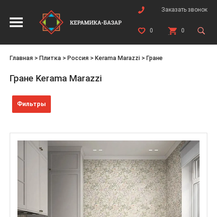
Заказать звонок
0
0
Главная
>
Плитка
>
Россия
>
Kerama Marazzi
>
Гране
Гране Kerama Marazzi
Фильтры