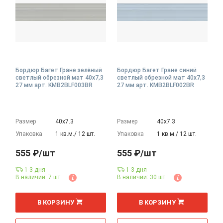
Бордюр Багет Гране зелёный
Бордюр Багет Гране синий
светлый обрезной мат 40x7,3
светлый обрезной мат 40x7,3
27 мм арт. KMB2BLF003BR
27 мм арт. KMB2BLF002BR
Размер
40х7.3
Размер
40х7.3
Упаковка
1 кв.м./ 12 шт.
Упаковка
1 кв.м./ 12 шт.
555 ₽/шт
555 ₽/шт
1-3 дня
1-3 дня
В наличии: 7 шт
В наличии: 30 шт
шт
шт
В КОРЗИНУ
В КОРЗИНУ