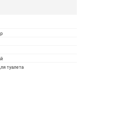
ор
ый
для туалета