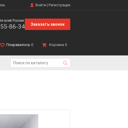
язь
Войти
|
Регистрация
ля всей России:
Заказать звонок
555-86-34
Понравилось
0
Корзина
0