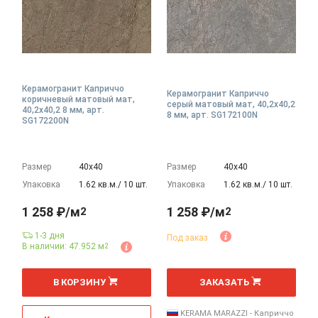
Керамогранит Каприччо
Керамогранит Каприччо
коричневый матовый мат,
серый матовый мат, 40,2x40,2
40,2x40,2 8 мм, арт.
8 мм, арт. SG172100N
SG172200N
Размер
40х40
Размер
40х40
Упаковка
1.62 кв.м./ 10 шт.
Упаковка
1.62 кв.м./ 10 шт.
1 258 ₽/м
1 258 ₽/м
2
2
1-3 дня
Под заказ
В наличии: 47.952 м
2
2
2
м
м
В КОРЗИНУ
ЗАКАЗАТЬ
KERAMA MARAZZI - Каприччо