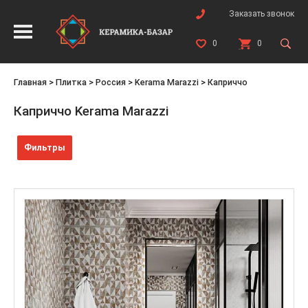
Заказать звонок
0
0
Главная
>
Плитка
>
Россия
>
Kerama Marazzi
>
Каприччо
Каприччо Kerama Marazzi
Фильтры