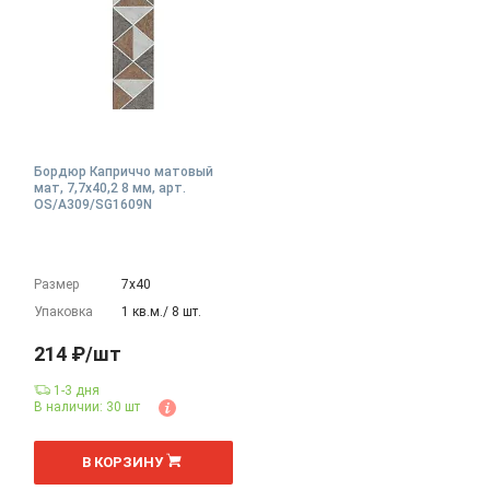
Бордюр Каприччо матовый
мат, 7,7x40,2 8 мм, арт.
OS/A309/SG1609N
Размер
7х40
Упаковка
1 кв.м./ 8 шт.
214 ₽/шт
1-3 дня
В наличии: 30 шт
шт
В КОРЗИНУ