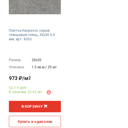
Плитка Каприччо серый
глянцевый глянц, 20x30 6,9
мм, арт. 8353
Размер
20х30
Упаковка
1.5 кв.м./ 25 шт.
973 ₽/м
2
1-3 дня
В наличии: 22.62 м
2
2
м
В КОРЗИНУ
Купить в один клик