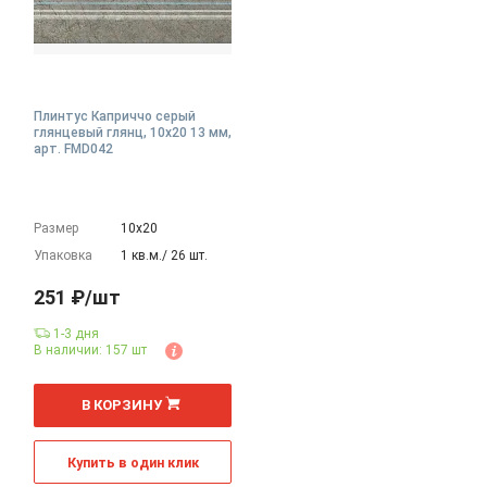
Плинтус Каприччо серый
глянцевый глянц, 10x20 13 мм,
арт. FMD042
Размер
10х20
Упаковка
1 кв.м./ 26 шт.
251 ₽/шт
1-3 дня
В наличии: 157 шт
шт
В КОРЗИНУ
Купить в один клик