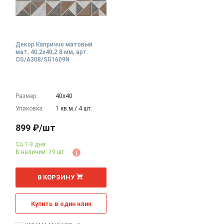
Декор Каприччо матовый
мат, 40,2x40,2 8 мм, арт.
OS/A308/SG1609N
Размер
40х40
Упаковка
1 кв.м./ 4 шт.
899 ₽/шт
1-3 дня
В наличии: 19 шт
шт
В КОРЗИНУ
Купить в один клик