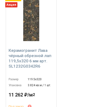
Акция
Керамогранит Лава
чёрный обрезной лап
119,5x320 6 мм арт.
SL1232G0342R6
Размер
119.5х320
Упаковка
3.824 кв.м./ 1 шт.
11 262 ₽/м
2
Под заказ