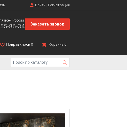
язь
Войти
|
Регистрация
ля всей России:
Заказать звонок
555-86-34
Понравилось
0
Корзина
0