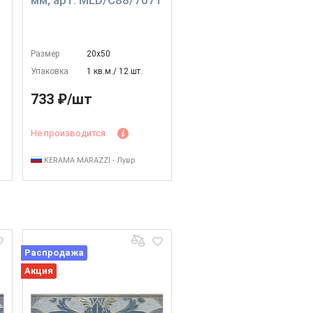
1
мм, арт. MLD/C88/7071
Размер
20х50
Упаковка
1 кв.м./ 12 шт.
733 ₽/шт
Не производится
KERAMA MARAZZI - Лувр
Распродажа
Акция