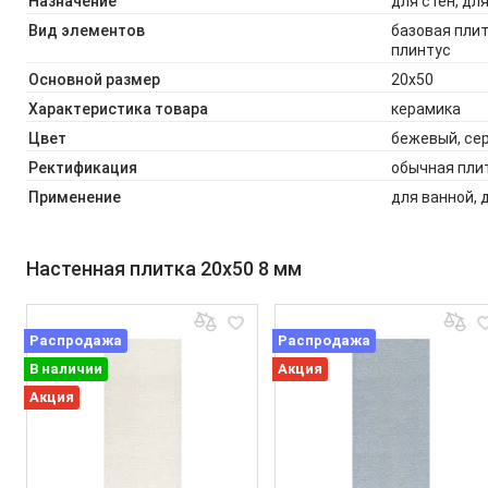
Назначение
для стен, дл
Вид элементов
базовая плит
плинтус
Основной размер
20x50
Характеристика товара
керамика
Цвет
бежевый, се
Ректификация
обычная пли
Применение
для ванной, 
Настенная плитка 20x50 8 мм
Распродажа
Распродажа
В наличии
Акция
Акция