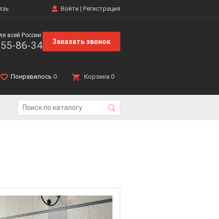
язь
Войти
|
Регистрация
ля всей России:
Заказать звонок
555-86-34
Понравилось
0
Корзина
0