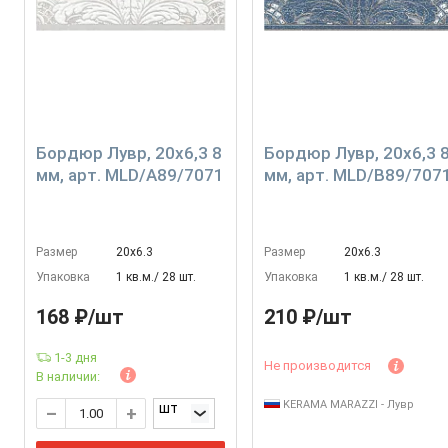
Бордюр Лувр, 20x6,3 8
Бордюр Лувр, 20x6,3 
мм, арт. MLD/A89/7071
мм, арт. MLD/B89/707
Размер
20х6.3
Размер
20х6.3
Упаковка
1 кв.м./ 28 шт.
Упаковка
1 кв.м./ 28 шт.
168 ₽/шт
210 ₽/шт
1-3 дня
Не производится
В наличии:
KERAMA MARAZZI - Лувр
шт