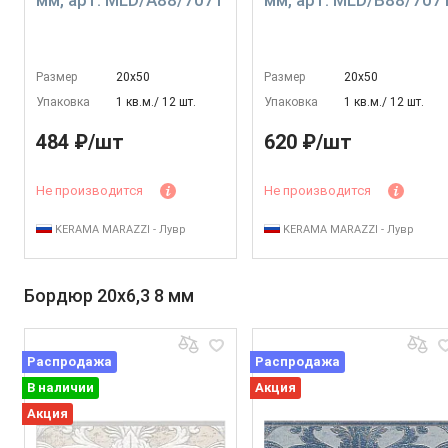
мм, арт. MLD/A88/7071
мм, арт. MLD/B88/707
Размер
20х50
Размер
20х50
Упаковка
1 кв.м./ 12 шт.
Упаковка
1 кв.м./ 12 шт.
484 ₽/шт
620 ₽/шт
Не производится
Не производится
KERAMA MARAZZI - Лувр
KERAMA MARAZZI - Лувр
Бордюр 20x6,3 8 мм
Распродажа
Распродажа
В наличии
Акция
Акция