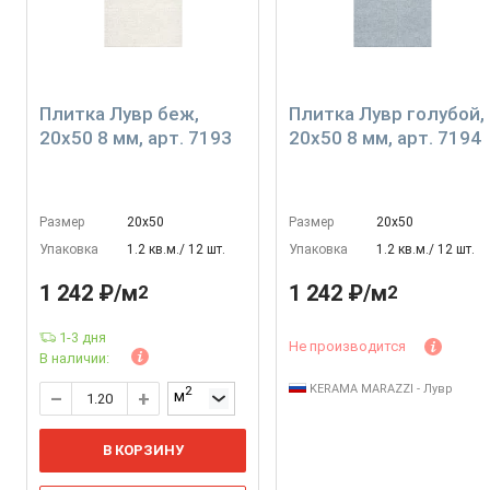
Плитка Лувр беж,
Плитка Лувр голубой,
20x50 8 мм, арт. 7193
20x50 8 мм, арт. 7194
Размер
20х50
Размер
20х50
Упаковка
1.2 кв.м./ 12 шт.
Упаковка
1.2 кв.м./ 12 шт.
1 242 ₽/м
1 242 ₽/м
2
2
1-3 дня
Не производится
В наличии:
KERAMA MARAZZI - Лувр
2
м
В КОРЗИНУ