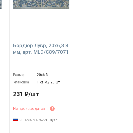
8
Бордюр Лувр, 20x6,3 8
1
мм, арт. MLD/C89/7071
Размер
20х6.3
Упаковка
1 кв.м./ 28 шт.
231 ₽/шт
Не производится
KERAMA MARAZZI - Лувр