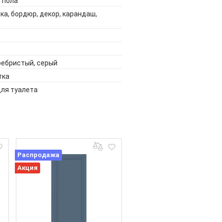
я пола
ка, бордюр, декор, карандаш,
ребристый, серый
тка
для туалета
Распродажа
Акция